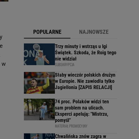
POPULARNE
NAJNOWSZE
y
ie
Trzy minuty i wstrząs u Igi
Świątek. Szkoda, że Roig tego
z
nie widział
a w
SUBSKRYPCJA
Słaby wieczór polskich drużyn
w Europie. Nie zawiodła tylko
Jagiellonia [ZAPIS RELACJI]
74 proc. Polaków widzi ten
sam problem na ulicach.
Eksperci apelują: "Mistrzu,
pomyśl"
MATERIAŁ PROMOCYJNY
Chwalińska znów zagra w