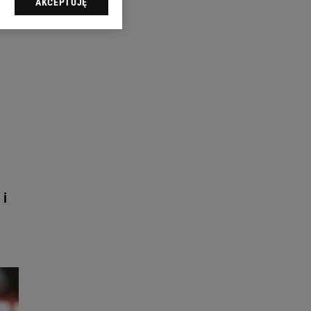
AKCEPTUJĘ
l sp. z o.o., jej
ić swoje preferencje
arzania danych poprzez
ych”. Zmiana ustawień
ach:
 celów identyfikacji.
omiar reklam i treści,
 i