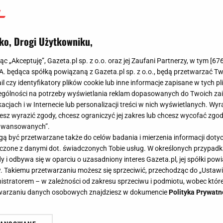
ko, Drogi Użytkowniku,
jąc „Akceptuję”, Gazeta.pl sp. z o.o. oraz jej Zaufani Partnerzy, w tym [
67
.A. będąca spółką powiązaną z Gazeta.pl sp. z o.o., będą przetwarzać T
ail czy identyfikatory plików cookie lub inne informacje zapisane w tych p
gólności na potrzeby wyświetlania reklam dopasowanych do Twoich zain
acjach i w Internecie lub personalizacji treści w nich wyświetlanych. Wyr
cesz wyrazić zgody, chcesz ograniczyć jej zakres lub chcesz wycofać zgo
aawansowanych”.
 być przetwarzane także do celów badania i mierzenia informacji dot
 łączone z danymi dot. świadczonych Tobie usług. W określonych przypad
i odbywa się w oparciu o uzasadniony interes Gazeta.pl, jej spółki powi
. Takiemu przetwarzaniu możesz się sprzeciwić, przechodząc do „Ust
nistratorem – w zależności od zakresu sprzeciwu i podmiotu, wobec które
etwarzaniu danych osobowych znajdziesz w dokumencie
Polityka Prywatn