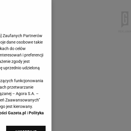
6
] Zaufanych Partnerów
woje dane osobowe takie
likach do celów
teresowań i preferencji
ażenie zgody jest
dę uprzednio udzieloną
yczących funkcjonowania
kach przetwarzanie
ązanej – Agora S.A. –
awień Zaawansowanych”
go jest kierowany.
ości Gazeta.pl
i
Polityka