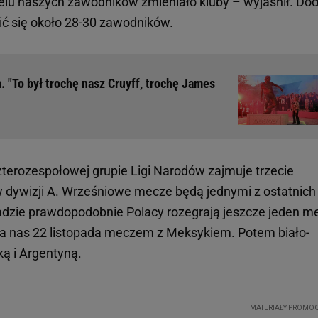
ielu naszych zawodników zmieniało kluby – wyjaśnił. Dod
ć się około 28-30 zawodników.
. "To był trochę nasz Cruyff, trochę James
terozespołowej grupie Ligi Narodów zajmuje trzecie
 w dywizji A. Wrześniowe mecze będą jednymi z ostatnich
dzie prawdopodobnie Polacy rozegrają jeszcze jeden m
la nas 22 listopada meczem z Meksykiem. Potem biało-
ką i Argentyną.