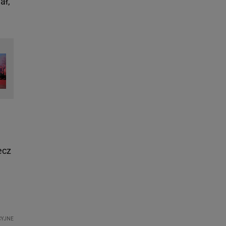
ał,
ecz