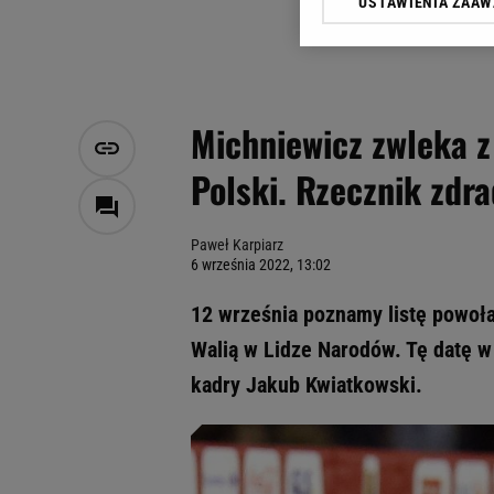
USTAWIENIA ZAA
Klikając „Akceptuję” wyra
Zaufanych Partnerów i A
dotyczące plików cookie,
odnośnik „Ustawienia pr
plików cookie możliwa je
Michniewicz zwleka z
My, nasi Zaufani Partne
Polski. Rzecznik zdra
Użycie dokładnych danych
Przechowywanie informacji
badnie odbiorców i uleps
Paweł Karpiarz
6 września 2022, 13:02
12 września poznamy listę powołan
Walią w Lidze Narodów. Tę datę w
kadry Jakub Kwiatkowski.