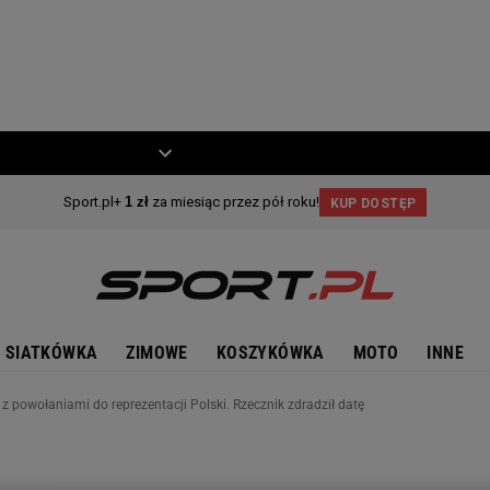
ZIECKO
MOTO
SIATKÓWKA
ZIMOWE
KOSZYKÓWKA
MOTO
INNE
z powołaniami do reprezentacji Polski. Rzecznik zdradził datę