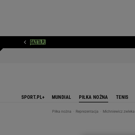
WIADOMOŚCI
NEXT
SPORT
PLOTEK
D
SPORT.PL+
MUNDIAL
PIŁKA NOŻNA
TENIS
Piłka nożna
Reprezentacja
Michniewicz zwleka 