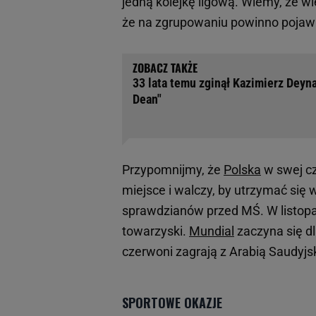
jedną kolejkę ligową. Wiemy, że w
że na zgrupowaniu powinno pojawi
33 lata temu zginął Kazimierz Deyna
Dean"
Przypomnijmy, że
Polska
w swej cz
miejsce i walczy, by utrzymać się
sprawdzianów przed MŚ. W listopa
towarzyski.
Mundial
zaczyna się d
czerwoni zagrają z Arabią Saudyjs