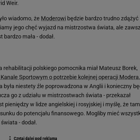
id Weir.
było wiadomo, że
Moderowi
będzie bardzo trudno zdążyć
eniamy jego chęć wyjazd na mistrzostwa świata, ale zaws
st bardzo mała - dodał.
rehabilitacji polskiego pomocnika miał Mateusz Borek,
 Kanale Sportowym o potrzebie kolejnej operacji Modera
cja była niestety źle poprowadzona w Anglii i konieczny bę
ucza go z udziału w mistrzostwach świata - przekazał
t pieniędzy w lidze angielskiej i rosyjskiej i myślę, że tam
sunku do potencjału finansowego. Mogliby mieć wszystk
 świata - dodał.