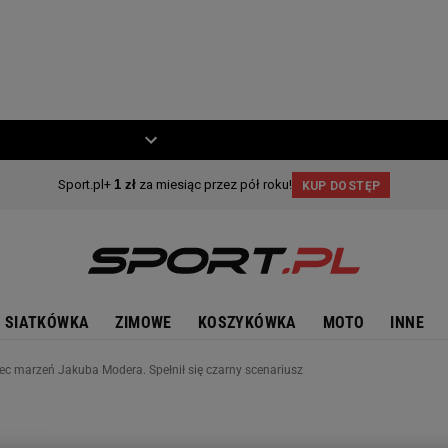
ZIECKO
MOTO
SIATKÓWKA
ZIMOWE
KOSZYKÓWKA
MOTO
INNE
ec marzeń Jakuba Modera. Spełnił się czarny scenariusz