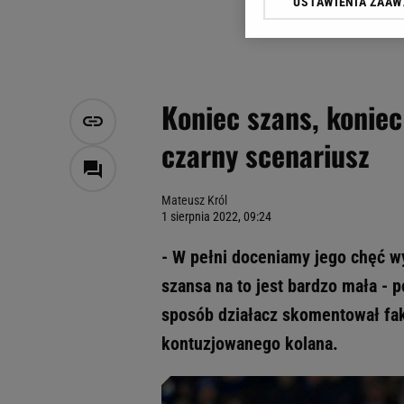
USTAWIENIA ZAA
Klikając „Akceptuję” wyra
Zaufanych Partnerów i A
dotyczące plików cookie,
odnośnik „Ustawienia pr
plików cookie możliwa je
Koniec szans, koniec
My, nasi Zaufani Partne
czarny scenariusz
Użycie dokładnych danych
Przechowywanie informacji
badnie odbiorców i uleps
Mateusz Król
1 sierpnia 2022, 09:24
- W pełni doceniamy jego chęć wy
szansa na to jest bardzo mała - p
sposób działacz skomentował fak
kontuzjowanego kolana.