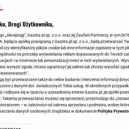
ko, Drogi Użytkowniku,
jąc „Akceptuję”, Gazeta.pl sp. z o.o. oraz jej Zaufani Partnerzy, w tym [
67
.A. będąca spółką powiązaną z Gazeta.pl sp. z o.o., będą przetwarzać T
ail czy identyfikatory plików cookie lub inne informacje zapisane w tych p
gólności na potrzeby wyświetlania reklam dopasowanych do Twoich zain
acjach i w Internecie lub personalizacji treści w nich wyświetlanych. Wyr
cesz wyrazić zgody, chcesz ograniczyć jej zakres lub chcesz wycofać zgo
aawansowanych”.
 być przetwarzane także do celów badania i mierzenia informacji dot
 łączone z danymi dot. świadczonych Tobie usług. W określonych przypad
i odbywa się w oparciu o uzasadniony interes Gazeta.pl, jej spółki powi
. Takiemu przetwarzaniu możesz się sprzeciwić, przechodząc do „Ust
nistratorem – w zależności od zakresu sprzeciwu i podmiotu, wobec które
etwarzaniu danych osobowych znajdziesz w dokumencie
Polityka Prywatn