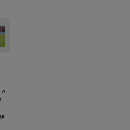
a w
e
gi
"