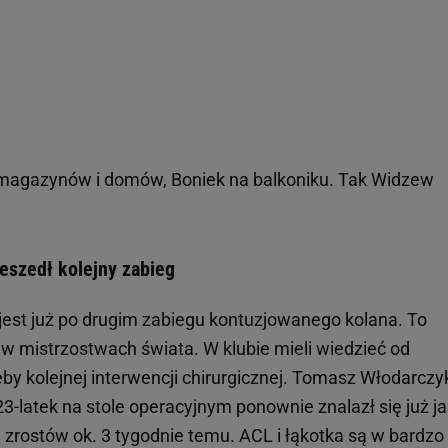
 magazynów i domów, Boniek na balkoniku. Tak Widzew
eszedł kolejny zabieg
jest już po drugim zabiegu kontuzjowanego kolana. To
 mistrzostwach świata. W klubie mieli wiedzieć od
eby kolejnej interwencji chirurgicznej. Tomasz Włodarczy
23-latek na stole operacyjnym ponownie znalazł się już ja
 zrostów ok. 3 tygodnie temu. ACL i łąkotka są w bardzo