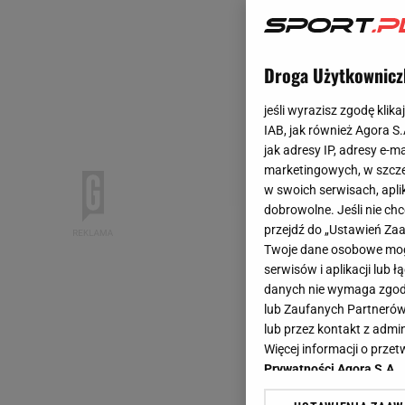
Droga Użytkownicz
jeśli wyrazisz zgodę klika
IAB, jak również Agora S
jak adresy IP, adresy e-m
marketingowych, w szcze
w swoich serwisach, aplik
dobrowolne. Jeśli nie ch
przejdź do „Ustawień Z
Twoje dane osobowe mogą
serwisów i aplikacji lub
danych nie wymaga zgody 
lub Zaufanych Partnerów
lub przez kontakt z admi
Więcej informacji o prz
Prywatności Agora S.A.