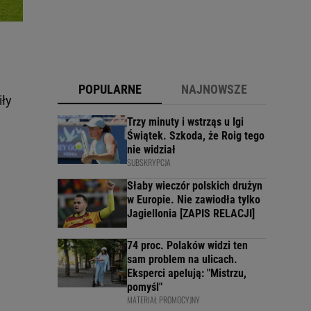
POPULARNE
NAJNOWSZE
iły
Trzy minuty i wstrząs u Igi
Świątek. Szkoda, że Roig tego
nie widział
SUBSKRYPCJA
Słaby wieczór polskich drużyn
w Europie. Nie zawiodła tylko
Jagiellonia [ZAPIS RELACJI]
74 proc. Polaków widzi ten
sam problem na ulicach.
Eksperci apelują: "Mistrzu,
pomyśl"
MATERIAŁ PROMOCYJNY