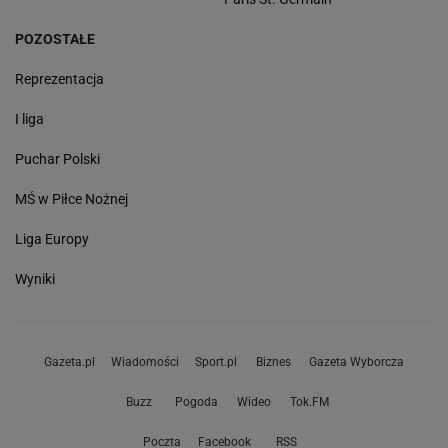
POZOSTAŁE
Reprezentacja
I liga
Puchar Polski
MŚ w Piłce Nożnej
Liga Europy
Wyniki
Gazeta.pl
Wiadomości
Sport.pl
Biznes
Gazeta Wyborcza
Buzz
Pogoda
Wideo
Tok.FM
Poczta
Facebook
RSS