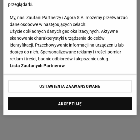
przeglądarki.
oznacza, że Polacy uniknęli w tym losowaniu
mistrzów świata Francuzów oraz mistrzów Europy
My, nasi Zaufani Partnerzy i Agora S.A. możemy przetwarzać
dane osobowe w następujących celach:
Włochów. Ponadto w drugim koszyku do
Użycie dokładnych danych geolokalizacyjnych. Aktywne
wylosowania byli także Niemcy czy Portugalczycy.
skanowanie charakterystyki urządzenia do celów
identyfikacji. Przechowywanie informacji na urządzeniu lub
dostęp do nich. Spersonalizowane reklamy i treści, pomiar
reklam i treści, badnie odbiorców i ulepszanie usług.
Lista Zaufanych Partnerów
Najciekawiej zapowiada się z kolei grupa A3, gdzie
zagrają Włosi, Niemcy oraz Anglicy, a więc dojdzie
USTAWIENIA ZAAWANSOWANE
do rewanżu za ostatni finał Euro 2020.
AKCEPTUJĘ