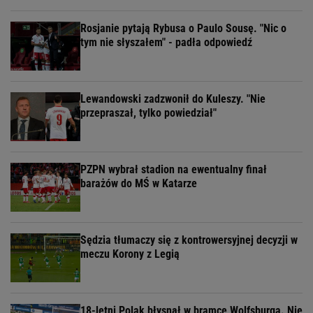
Rosjanie pytają Rybusa o Paulo Sousę. "Nic o
tym nie słyszałem" - padła odpowiedź
Lewandowski zadzwonił do Kuleszy. "Nie
przepraszał, tylko powiedział"
PZPN wybrał stadion na ewentualny finał
barażów do MŚ w Katarze
Sędzia tłumaczy się z kontrowersyjnej decyzji w
meczu Korony z Legią
18-letni Polak błysnął w bramce Wolfsburga. Nie