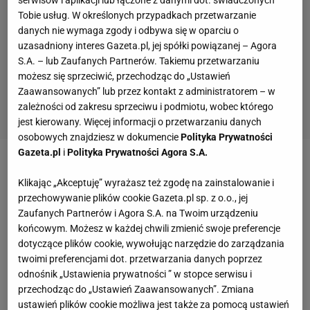
serwisów i aplikacji lub łączone z danymi dot. świadczonych
Tobie usług. W określonych przypadkach przetwarzanie
danych nie wymaga zgody i odbywa się w oparciu o
uzasadniony interes Gazeta.pl, jej spółki powiązanej – Agora
S.A. – lub Zaufanych Partnerów. Takiemu przetwarzaniu
możesz się sprzeciwić, przechodząc do „Ustawień
Zaawansowanych” lub przez kontakt z administratorem – w
zależności od zakresu sprzeciwu i podmiotu, wobec którego
jest kierowany. Więcej informacji o przetwarzaniu danych
osobowych znajdziesz w dokumencie
Polityka Prywatności
Gazeta.pl
i
Polityka Prywatności Agora S.A.
Zobacz wideo
Co Polska musi zrobić, żeby pojechać
Klikając „Akceptuję” wyrażasz też zgodę na zainstalowanie i
na mundial? Baraże grozy i wielkie pieniądze
przechowywanie plików cookie Gazeta.pl sp. z o.o., jej
Zaufanych Partnerów i Agora S.A. na Twoim urządzeniu
końcowym. Możesz w każdej chwili zmienić swoje preferencje
Polska zagra z Belgią, Holandią i Walią. Będzie
dotyczące plików cookie, wywołując narzędzie do zarządzania
rewanż za finał Euro 2020
twoimi preferencjami dot. przetwarzania danych poprzez
odnośnik „Ustawienia prywatności ” w stopce serwisu i
W edycji 2022/23
Polska
trafiła do grupy A4, w której
przechodząc do „Ustawień Zaawansowanych”. Zmiana
ustawień plików cookie możliwa jest także za pomocą ustawień
zmierzy się z Belgią, Holandią oraz Walią! To