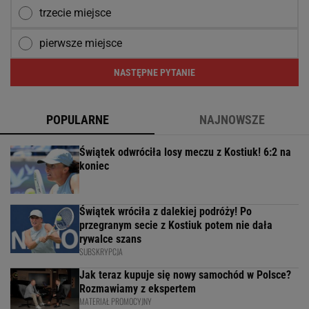
trzecie miejsce
pierwsze miejsce
NASTĘPNE PYTANIE
POPULARNE
NAJNOWSZE
Świątek odwróciła losy meczu z Kostiuk! 6:2 na
koniec
Świątek wróciła z dalekiej podróży! Po
przegranym secie z Kostiuk potem nie dała
rywalce szans
SUBSKRYPCJA
Jak teraz kupuje się nowy samochód w Polsce?
Rozmawiamy z ekspertem
MATERIAŁ PROMOCYJNY