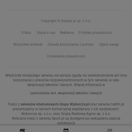
Copyright © Gazeta.pl sp. z o.o.
O Nas
Staże u nas
Reklama
Polityka prywatności
Wszystkie artykuły
Zasady korzystania z portalu
Zgłoś uwagi
Ustawienia prywatności
Właściciel niniejszego serwisu nie wyraża zgody na zwielokrotnianie ani inne
korzystanie z utworów rozpowszechnionych w tym serwisie, w celu
eksploracji tekstów i danych. Więcej informacji w
zastrzeżeniu dot. eksploracji tekstów i danych
Treści z
serwisów internetowych Grupy Wyborcza.pl
oraz serwisu tokfm.pl
prezentujemy w ramach komercyjnej współpracy z ich wydawcami:
Wyborcza sp. z o.o. oraz Grupą Radiową Agory sp. z o.o.
Wybrane treści z serwisu Sport.pl są dostępne po wykupieniu płatnej
subskrypcji