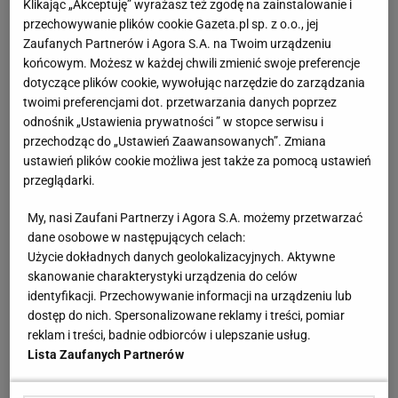
Klikając „Akceptuję” wyrażasz też zgodę na zainstalowanie i
Zobacz wideo
Paulo Sousa podjął ważną decyzję.
przechowywanie plików cookie Gazeta.pl sp. z o.o., jej
Zaufanych Partnerów i Agora S.A. na Twoim urządzeniu
"Chce budować dobrą atmosferę"
końcowym. Możesz w każdej chwili zmienić swoje preferencje
dotyczące plików cookie, wywołując narzędzie do zarządzania
O kontuzji Arkadiusza Milika:
twoimi preferencjami dot. przetwarzania danych poprzez
odnośnik „Ustawienia prywatności ” w stopce serwisu i
przechodząc do „Ustawień Zaawansowanych”. Zmiana
- Straciliśmy już
Krzysztofa Piątka
. Od początku
ustawień plików cookie możliwa jest także za pomocą ustawień
mówiłem, że mamy dużą siłę w ataku, że ta pozycja
przeglądarki.
jest jedną z najsilniej obsadzonych w reprezentacji.
My, nasi Zaufani Partnerzy i Agora S.A. możemy przetwarzać
Ale strata
Piątka
, który zawsze był gotowy, by nam
dane osobowe w następujących celach:
pomóc i miał instynkt strzelecki, jest potężna. Arek
Użycie dokładnych danych geolokalizacyjnych. Aktywne
Milik przyjechał na zgrupowanie z kontuzją. Jedną z
skanowanie charakterystyki urządzenia do celów
identyfikacji. Przechowywanie informacji na urządzeniu lub
moich pierwszych myśli było to, że musimy
dostęp do nich. Spersonalizowane reklamy i treści, pomiar
koniecznie upewnić się, że będzie on mógł wziąć
reklam i treści, badnie odbiorców i ulepszanie usług.
udział w tym turnieju. Stąd zasięgnięcie opinii
Lista Zaufanych Partnerów
jeszcze jednego lekarze. Pracujemy nad tym, żeby