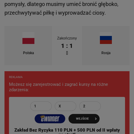
pomysły, dlatego musimy umieć bronić głęboko,
przechwytywać piłkę i wyprowadzać ciosy.
Zakończony
1 : 1
Polska
[]
Rosja
REKLAMA
Możesz się zarejestrować i zagrać kursy na różne
zdarzenia:
1
X
2
WEJŚCIE
Zakład Bez Ryzyka 110 PLN + 500 PLN od II wpłaty