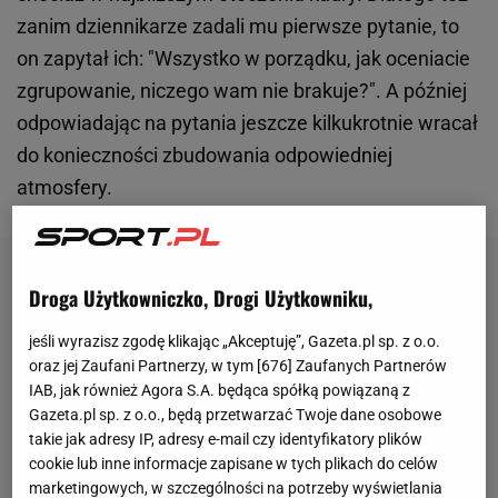
zanim dziennikarze zadali mu pierwsze pytanie, to
on zapytał ich: "Wszystko w porządku, jak oceniacie
zgrupowanie, niczego wam nie brakuje?". A później
odpowiadając na pytania jeszcze kilkukrotnie wracał
do konieczności zbudowania odpowiedniej
atmosfery.
Droga Użytkowniczko, Drogi Użytkowniku,
jeśli wyrazisz zgodę klikając „Akceptuję”, Gazeta.pl sp. z o.o.
oraz jej Zaufani Partnerzy, w tym [
676
] Zaufanych Partnerów
IAB, jak również Agora S.A. będąca spółką powiązaną z
Gazeta.pl sp. z o.o., będą przetwarzać Twoje dane osobowe
takie jak adresy IP, adresy e-mail czy identyfikatory plików
cookie lub inne informacje zapisane w tych plikach do celów
marketingowych, w szczególności na potrzeby wyświetlania