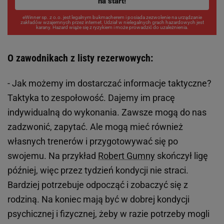
na start!
eWinner sp. z o.o. jest legalnym bukmacherem i posiada zezwolenie na urządzanie
zakładów wzajemnych przez internet. Udział w nielegalnych grach hazardowych jest
karany. Hazard wiąże się z ryzykiem i może prowadzić do uzależnienia.
O zawodnikach z listy rezerwowych:
- Jak możemy im dostarczać informacje taktyczne?
Taktyka to zespołowość. Dajemy im pracę
indywidualną do wykonania. Zawsze mogą do nas
zadzwonić, zapytać. Ale mogą mieć również
własnych trenerów i przygotowywać się po
swojemu. Na przykład
Robert Gumny
skończył ligę
później, więc przez tydzień kondycji nie straci.
Bardziej potrzebuje odpocząć i zobaczyć się z
rodziną. Na koniec mają być w dobrej kondycji
psychicznej i fizycznej, żeby w razie potrzeby mogli