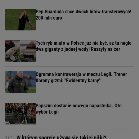
Pep Guardiola chce dwóch hitów transferowych!
200 mln euro
Tych ryb miało w Polsce już nie być, aż tu nagle
dwa giganty z jednej wody! Ruszyły na żer
Ogromna kontrowersja w meczu Legii. Trener
Korony grzmi: "Ewidentny karny"
Papszun dostanie nowego napastnika. Oto
wybór Legii
1/11
W którym sporcie używa się takiej piłki?