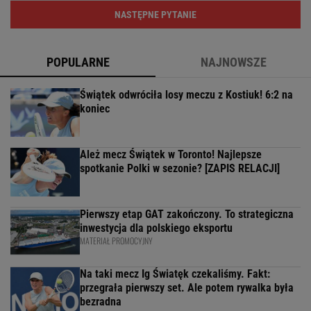
NASTĘPNE PYTANIE
POPULARNE
NAJNOWSZE
Świątek odwróciła losy meczu z Kostiuk! 6:2 na
koniec
Ależ mecz Świątek w Toronto! Najlepsze
spotkanie Polki w sezonie? [ZAPIS RELACJI]
Pierwszy etap GAT zakończony. To strategiczna
inwestycja dla polskiego eksportu
MATERIAŁ PROMOCYJNY
Na taki mecz Ig Światęk czekaliśmy. Fakt:
przegrała pierwszy set. Ale potem rywalka była
bezradna