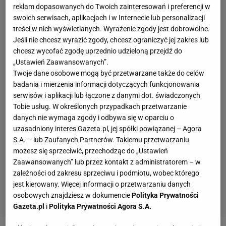
reklam dopasowanych do Twoich zainteresowań i preferencji w
swoich serwisach, aplikacjach i w Internecie lub personalizacji
treści w nich wyświetlanych. Wyrażenie zgody jest dobrowolne.
Jeśli nie chcesz wyrazić zgody, chcesz ograniczyć jej zakres lub
chcesz wycofać zgodę uprzednio udzieloną przejdź do
„Ustawień Zaawansowanych”.
Twoje dane osobowe mogą być przetwarzane także do celów
badania i mierzenia informacji dotyczących funkcjonowania
serwisów i aplikacji lub łączone z danymi dot. świadczonych
Tobie usług. W określonych przypadkach przetwarzanie
danych nie wymaga zgody i odbywa się w oparciu o
uzasadniony interes Gazeta.pl, jej spółki powiązanej – Agora
S.A. – lub Zaufanych Partnerów. Takiemu przetwarzaniu
możesz się sprzeciwić, przechodząc do „Ustawień
Zaawansowanych” lub przez kontakt z administratorem – w
zależności od zakresu sprzeciwu i podmiotu, wobec którego
jest kierowany. Więcej informacji o przetwarzaniu danych
osobowych znajdziesz w dokumencie
Polityka Prywatności
Gazeta.pl
i
Polityka Prywatności Agora S.A.