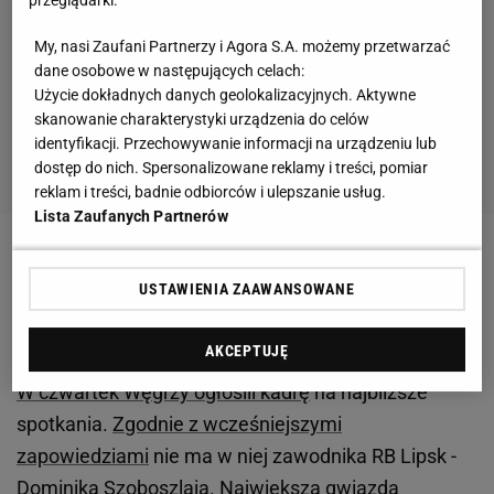
My, nasi Zaufani Partnerzy i Agora S.A. możemy przetwarzać
dane osobowe w następujących celach:
Użycie dokładnych danych geolokalizacyjnych. Aktywne
skanowanie charakterystyki urządzenia do celów
identyfikacji. Przechowywanie informacji na urządzeniu lub
dostęp do nich. Spersonalizowane reklamy i treści, pomiar
reklam i treści, badnie odbiorców i ulepszanie usług.
Lista Zaufanych Partnerów
Zobacz wideo
Paulo Sousa musiał uczyć się polskiej
USTAWIENIA ZAAWANSOWANE
piłki w locie. Dlaczego zdecydował się na takie
powołania? [Naszym Okiem]
AKCEPTUJĘ
W czwartek Węgrzy ogłosili kadrę
na najbliższe
spotkania.
Zgodnie z wcześniejszymi
zapowiedziami
nie ma w niej zawodnika RB Lipsk -
Dominika Szoboszlaia
. Największa gwiazda