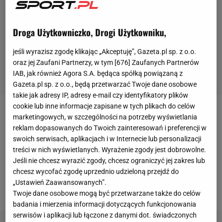
Droga Użytkowniczko, Drogi Użytkowniku,
jeśli wyrazisz zgodę klikając „Akceptuję”, Gazeta.pl sp. z o.o.
oraz jej Zaufani Partnerzy, w tym [
676
] Zaufanych Partnerów
IAB, jak również Agora S.A. będąca spółką powiązaną z
Gazeta.pl sp. z o.o., będą przetwarzać Twoje dane osobowe
takie jak adresy IP, adresy e-mail czy identyfikatory plików
cookie lub inne informacje zapisane w tych plikach do celów
Już 25 marca
Paulo Sousa
po raz pierwszy
marketingowych, w szczególności na potrzeby wyświetlania
reklam dopasowanych do Twoich zainteresowań i preferencji w
poprowadzi
reprezentację Polski
w oficjalnym
swoich serwisach, aplikacjach i w Internecie lub personalizacji
meczu o punkty. Naszym rywalem będą Węgrzy i
treści w nich wyświetlanych. Wyrażenie zgody jest dobrowolne.
będzie to pierwsze spotkanie eliminacji do
Jeśli nie chcesz wyrazić zgody, chcesz ograniczyć jej zakres lub
chcesz wycofać zgodę uprzednio udzieloną przejdź do
mistrzostw świata, które w przyszłym roku odbędą
„Ustawień Zaawansowanych”.
się w Katarze.
Twoje dane osobowe mogą być przetwarzane także do celów
badania i mierzenia informacji dotyczących funkcjonowania
serwisów i aplikacji lub łączone z danymi dot. świadczonych