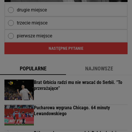
drugie miejsce
trzecie miejsce
pierwsze miejsce
NASTĘPNE PYTANIE
POPULARNE
NAJNOWSZE
Brat Grbicia radzi mu nie wracać do Serbii. "To
przerażające"
Pucharowa wygrana Chicago. 64 minuty
Lewandowskiego