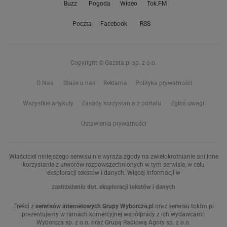
Buzz
Pogoda
Wideo
Tok.FM
Poczta
Facebook
RSS
Copyright © Gazeta.pl sp. z o.o.
O Nas
Staże u nas
Reklama
Polityka prywatności
Wszystkie artykuły
Zasady korzystania z portalu
Zgłoś uwagi
Ustawienia prywatności
Właściciel niniejszego serwisu nie wyraża zgody na zwielokrotnianie ani inne
korzystanie z utworów rozpowszechnionych w tym serwisie, w celu
eksploracji tekstów i danych. Więcej informacji w
zastrzeżeniu dot. eksploracji tekstów i danych
Treści z
serwisów internetowych Grupy Wyborcza.pl
oraz serwisu tokfm.pl
prezentujemy w ramach komercyjnej współpracy z ich wydawcami:
Wyborcza sp. z o.o. oraz Grupą Radiową Agory sp. z o.o.