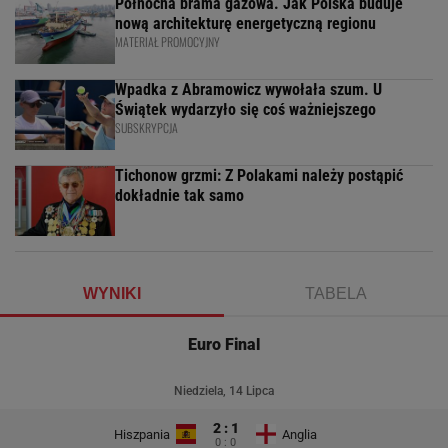
Północna brama gazowa. Jak Polska buduje
nową architekturę energetyczną regionu
MATERIAŁ PROMOCYJNY
Wpadka z Abramowicz wywołała szum. U
Świątek wydarzyło się coś ważniejszego
SUBSKRYPCJA
Tichonow grzmi: Z Polakami należy postąpić
dokładnie tak samo
WYNIKI
TABELA
Euro Final
Niedziela, 14 Lipca
2 : 1
Hiszpania
Anglia
0 : 0