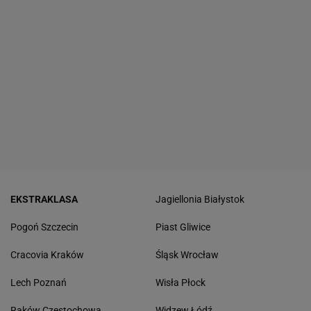
EKSTRAKLASA
Jagiellonia Białystok
Pogoń Szczecin
Piast Gliwice
Cracovia Kraków
Śląsk Wrocław
Lech Poznań
Wisła Płock
Raków Częstochowa
Widzew Łódź