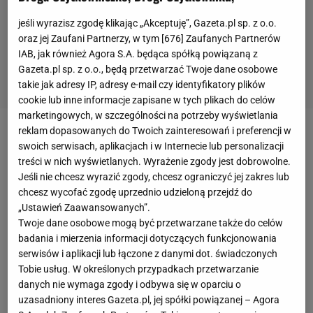
jeśli wyrazisz zgodę klikając „Akceptuję”, Gazeta.pl sp. z o.o.
oraz jej Zaufani Partnerzy, w tym [
676
] Zaufanych Partnerów
IAB, jak również Agora S.A. będąca spółką powiązaną z
Gazeta.pl sp. z o.o., będą przetwarzać Twoje dane osobowe
takie jak adresy IP, adresy e-mail czy identyfikatory plików
cookie lub inne informacje zapisane w tych plikach do celów
marketingowych, w szczególności na potrzeby wyświetlania
reklam dopasowanych do Twoich zainteresowań i preferencji w
W marcu rozpocznie się przygoda Paulo Sousy w roli
swoich serwisach, aplikacjach i w Internecie lub personalizacji
selekcjonera. Na dzień dobry czekają nas trzy
treści w nich wyświetlanych. Wyrażenie zgody jest dobrowolne.
Jeśli nie chcesz wyrazić zgody, chcesz ograniczyć jej zakres lub
mecze. Eliminacje do przyszłorocznych mistrzostw
chcesz wycofać zgodę uprzednio udzieloną przejdź do
świata w Katarze rozpoczną od spotkania z
„Ustawień Zaawansowanych”.
Węgrami (25 marca w
Budapeszcie
) i Andorą (28
Twoje dane osobowe mogą być przetwarzane także do celów
badania i mierzenia informacji dotyczących funkcjonowania
marca w Warszawie). Następnie
Polacy
mają zagrać
serwisów i aplikacji lub łączone z danymi dot. świadczonych
na Wembley z Anglikami. A że na Wyspach
Tobie usług. W określonych przypadkach przetwarzanie
Brytyjskich szaleje koronawirus, to pojawiały się
danych nie wymaga zgody i odbywa się w oparciu o
plotki
, że Bayern Monachium nie będzie chcial
uzasadniony interes Gazeta.pl, jej spółki powiązanej – Agora