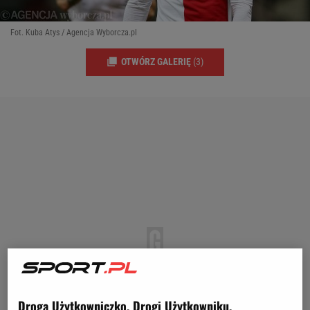
Fot. Kuba Atys / Agencja Wyborcza.pl
OTWÓRZ GALERIĘ
(3)
Droga Użytkowniczko, Drogi Użytkowniku,