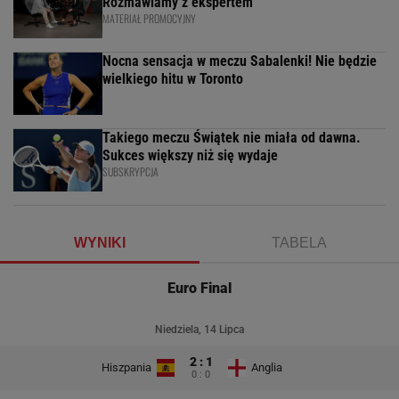
Rozmawiamy z ekspertem
MATERIAŁ PROMOCYJNY
Nocna sensacja w meczu Sabalenki! Nie będzie
wielkiego hitu w Toronto
Takiego meczu Świątek nie miała od dawna.
Sukces większy niż się wydaje
SUBSKRYPCJA
WYNIKI
TABELA
Euro Final
Niedziela, 14 Lipca
2 : 1
Hiszpania
Anglia
0 : 0