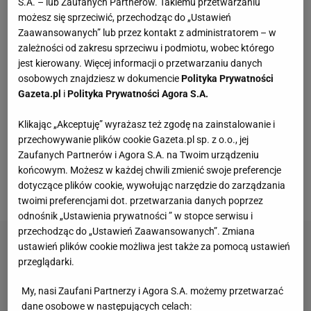
S.A. – lub Zaufanych Partnerów. Takiemu przetwarzaniu
puścić
Roberta Lewandowskiego
, bo wedle
możesz się sprzeciwić, przechodząc do „Ustawień
wytycznych niemieckiego sanepidu oznaczałoby dla
Zaawansowanych” lub przez kontakt z administratorem – w
Lewandowskiego obowiązkową kwarantannę. I na
zależności od zakresu sprzeciwu i podmiotu, wobec którego
jest kierowany. Więcej informacji o przetwarzaniu danych
nic miałyby zdać się w tym wypadku prośby Bayernu
osobowych znajdziesz w dokumencie
Polityka Prywatności
o zwolnienie piłkarza z izolacji.
Paweł Wilkowicz,
Gazeta.pl
i
Polityka Prywatności Agora S.A.
dziennikarz Sport.pl, w poniedziałkowej "Sekcji
Klikając „Akceptuję” wyrażasz też zgodę na zainstalowanie i
Piłkarskiej" poinformował
, że nie było żadnego
przechowywanie plików cookie Gazeta.pl sp. z o.o., jej
sygnału ani od Roberta Lewandowskiego, ani też od
Zaufanych Partnerów i Agora S.A. na Twoim urządzeniu
Bayernu Monachium, że ma nie lecieć na
mecz
z
końcowym. Możesz w każdej chwili zmienić swoje preferencje
dotyczące plików cookie, wywołując narzędzie do zarządzania
Anglią. A czy zmiana miejsca
meczu
jest możliwa?
twoimi preferencjami dot. przetwarzania danych poprzez
odnośnik „Ustawienia prywatności ” w stopce serwisu i
przechodząc do „Ustawień Zaawansowanych”. Zmiana
ustawień plików cookie możliwa jest także za pomocą ustawień
przeglądarki.
My, nasi Zaufani Partnerzy i Agora S.A. możemy przetwarzać
dane osobowe w następujących celach: