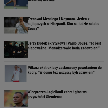
Trenował Messiego i Neymara. Jeden z
najlepszych w Hiszpanii. Kim są ludzie sztabu
Sousy?
Jerzy Dudek skrytykował Paulo Sousę. "To jest
niepoważne. Menadżerowie będą zadowoleni"
Piłkarz ekstraklasy zaskoczony powołaniem do
kadry. "W domu też wszyscy byli zdziwieni"
Wiceprezes Jagiellonii zabrał głos ws.
przyszłości Siemieńca