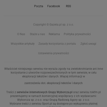
Poczta
Facebook
RSS
Copyright © Gazeta.pl sp. z o.o.
O Nas
Staże u nas
Reklama
Polityka prywatności
Wszystkie artykuły
Zasady korzystania z portalu
Zgłoś uwagi
Ustawienia prywatności
Właściciel niniejszego serwisu nie wyraża zgody na zwielokrotnianie ani inne
korzystanie z utworów rozpowszechnionych w tym serwisie, w celu
eksploracji tekstów i danych. Więcej informacji w
zastrzeżeniu dot. eksploracji tekstów i danych
Treści z
serwisów internetowych Grupy Wyborcza.pl
oraz serwisu tokfm.pl
prezentujemy w ramach komercyjnej współpracy z ich wydawcami:
Wyborcza sp. z o.o. oraz Grupą Radiową Agory sp. z o.o.
Wybrane treści z serwisu Sport.pl są dostępne po wykupieniu płatnej