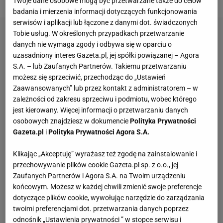
Twoje dane osobowe mogą być przetwarzane także do celów
badania i mierzenia informacji dotyczących funkcjonowania
serwisów i aplikacji lub łączone z danymi dot. świadczonych
Tobie usług. W określonych przypadkach przetwarzanie
danych nie wymaga zgody i odbywa się w oparciu o
uzasadniony interes Gazeta.pl, jej spółki powiązanej – Agora
S.A. – lub Zaufanych Partnerów. Takiemu przetwarzaniu
możesz się sprzeciwić, przechodząc do „Ustawień
Zaawansowanych” lub przez kontakt z administratorem – w
zależności od zakresu sprzeciwu i podmiotu, wobec którego
jest kierowany. Więcej informacji o przetwarzaniu danych
osobowych znajdziesz w dokumencie
Polityka Prywatności
Gazeta.pl
i
Polityka Prywatności Agora S.A.
Klikając „Akceptuję” wyrażasz też zgodę na zainstalowanie i
przechowywanie plików cookie Gazeta.pl sp. z o.o., jej
Zaufanych Partnerów i Agora S.A. na Twoim urządzeniu
końcowym. Możesz w każdej chwili zmienić swoje preferencje
dotyczące plików cookie, wywołując narzędzie do zarządzania
twoimi preferencjami dot. przetwarzania danych poprzez
odnośnik „Ustawienia prywatności ” w stopce serwisu i