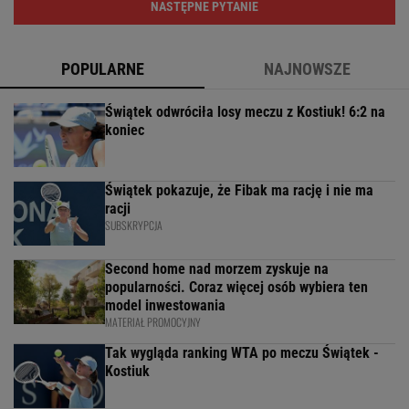
NASTĘPNE PYTANIE
POPULARNE
NAJNOWSZE
Świątek odwróciła losy meczu z Kostiuk! 6:2 na
koniec
Świątek pokazuje, że Fibak ma rację i nie ma
racji
SUBSKRYPCJA
Second home nad morzem zyskuje na
popularności. Coraz więcej osób wybiera ten
model inwestowania
MATERIAŁ PROMOCYJNY
Tak wygląda ranking WTA po meczu Świątek -
Kostiuk