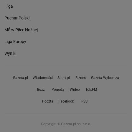
I liga
Puchar Polski
MŚ w Piłce Nożnej
Liga Europy
Wyniki
Gazeta.pl
Wiadomości
Sport.pl
Biznes
Gazeta Wyborcza
Buzz
Pogoda
Wideo
Tok.FM
Poczta
Facebook
RSS
Copyright © Gazeta.pl sp. z o.o.