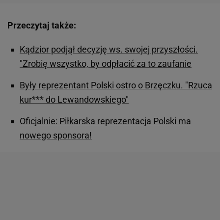
Przeczytaj także:
Kądzior podjął decyzję ws. swojej przyszłości.
"Zrobię wszystko, by odpłacić za to zaufanie
Były reprezentant Polski ostro o Brzęczku. "Rzuca
kur*** do Lewandowskiego"
Oficjalnie: Piłkarska reprezentacja Polski ma
nowego sponsora!