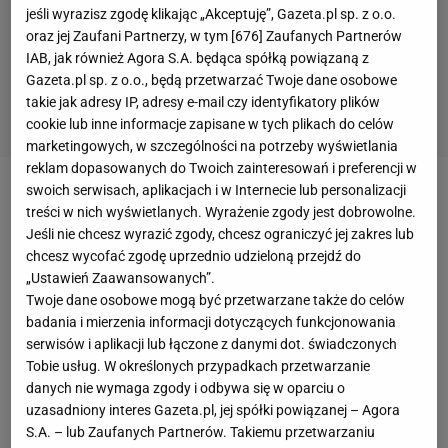
jeśli wyrazisz zgodę klikając „Akceptuję”, Gazeta.pl sp. z o.o.
oraz jej Zaufani Partnerzy, w tym [
676
] Zaufanych Partnerów
IAB, jak również Agora S.A. będąca spółką powiązaną z
Gazeta.pl sp. z o.o., będą przetwarzać Twoje dane osobowe
takie jak adresy IP, adresy e-mail czy identyfikatory plików
cookie lub inne informacje zapisane w tych plikach do celów
marketingowych, w szczególności na potrzeby wyświetlania
reklam dopasowanych do Twoich zainteresowań i preferencji w
swoich serwisach, aplikacjach i w Internecie lub personalizacji
Wyjaśniła się przyszłość
Jerzego Brzęczka
w
treści w nich wyświetlanych. Wyrażenie zgody jest dobrowolne.
reprezentacji Polski.
PZPN
podjął decyzję o
Jeśli nie chcesz wyrazić zgody, chcesz ograniczyć jej zakres lub
chcesz wycofać zgodę uprzednio udzieloną przejdź do
przedłużeniu wygasającego wraz z końcem czerwca
„Ustawień Zaawansowanych”.
kontraktu selekcjonera. Nowa umowa obowiązywać
Twoje dane osobowe mogą być przetwarzane także do celów
będzie do 31 grudnia 2021 roku. – Postanowiliśmy
badania i mierzenia informacji dotyczących funkcjonowania
przedłużyć kontrakt z Jerzym Brzęczkiem do końca
serwisów i aplikacji lub łączone z danymi dot. świadczonych
Tobie usług. W określonych przypadkach przetwarzanie
2021 roku, bo mamy pełne zaufanie do selekcjonera
danych nie wymaga zgody i odbywa się w oparciu o
i prowadzonej przez niego reprezentacji - przyznał
uzasadniony interes Gazeta.pl, jej spółki powiązanej – Agora
Zbigniew Boniek
, cytowany przez portal Łączy Nas
S.A. – lub Zaufanych Partnerów. Takiemu przetwarzaniu