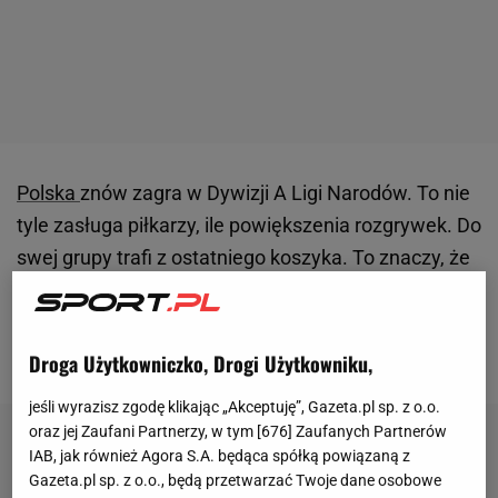
Polska
znów zagra w Dywizji A Ligi Narodów. To nie
tyle zasługa piłkarzy, ile powiększenia rozgrywek. Do
swej grupy trafi z ostatniego koszyka. To znaczy, że
3 marca podczas losowania w Amsterdamie nie
ominie mocnych rywali. Najlepsze drużyny LN mogą
liczyć na awans do baraży MŚ 2022.
Droga Użytkowniczko, Drogi Użytkowniku,
jeśli wyrazisz zgodę klikając „Akceptuję”, Gazeta.pl sp. z o.o.
oraz jej Zaufani Partnerzy, w tym [
676
] Zaufanych Partnerów
IAB, jak również Agora S.A. będąca spółką powiązaną z
Gazeta.pl sp. z o.o., będą przetwarzać Twoje dane osobowe