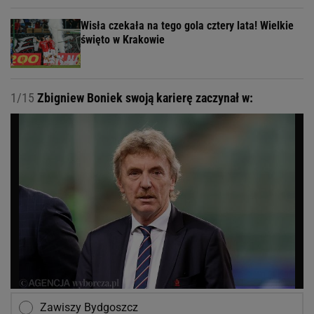
Wisła czekała na tego gola cztery lata! Wielkie
święto w Krakowie
1/15
Zbigniew Boniek swoją karierę zaczynał w:
Zawiszy Bydgoszcz