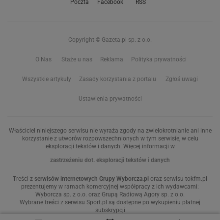
Poczta
Facebook
RSS
Copyright © Gazeta.pl sp. z o.o.
O Nas
Staże u nas
Reklama
Polityka prywatności
Wszystkie artykuły
Zasady korzystania z portalu
Zgłoś uwagi
Ustawienia prywatności
Właściciel niniejszego serwisu nie wyraża zgody na zwielokrotnianie ani inne
korzystanie z utworów rozpowszechnionych w tym serwisie, w celu
eksploracji tekstów i danych. Więcej informacji w
zastrzeżeniu dot. eksploracji tekstów i danych
Treści z
serwisów internetowych Grupy Wyborcza.pl
oraz serwisu tokfm.pl
prezentujemy w ramach komercyjnej współpracy z ich wydawcami:
Wyborcza sp. z o.o. oraz Grupą Radiową Agory sp. z o.o.
Wybrane treści z serwisu Sport.pl są dostępne po wykupieniu płatnej
subskrypcji