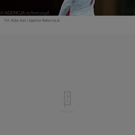
Fot. Kuba Atys / Agencja Wyborcza.pl