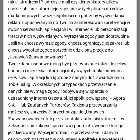
takie jak adresy IP, adresy e-mail czy identyfikatory plików
cookie lub inne informacje zapisane w tych plikach do celów
marketingowych, w szczególności na potrzeby wyświetlania
reklam dopasowanych do Twoich zainteresowań i preferencji w
swoich serwisach, aplikacjach i w Internecie lub personalizacji
treści w nich wyświetlanych. Wyrażenie zgody jest dobrowolne.
Jeśli nie chcesz wyrazić zgody, chcesz ograniczyć jej zakres lub
chcesz wycofać zgodę uprzednio udzieloną przejdź do
„Ustawień Zaawansowanych”.
Twoje dane osobowe mogą być przetwarzane także do celów
badania i mierzenia informacji dotyczących funkcjonowania
serwisów i aplikacji lub łączone z danymi dot. świadczonych
Tobie usług. W określonych przypadkach przetwarzanie
danych nie wymaga zgody i odbywa się w oparciu o
uzasadniony interes Gazeta.pl, jej spółki powiązanej – Agora
S.A. – lub Zaufanych Partnerów. Takiemu przetwarzaniu
możesz się sprzeciwić, przechodząc do „Ustawień
Zaawansowanych” lub przez kontakt z administratorem – w
zależności od zakresu sprzeciwu i podmiotu, wobec którego
jest kierowany. Więcej informacji o przetwarzaniu danych
osobowych znajdziesz w dokumencie
Polityka Prywatności