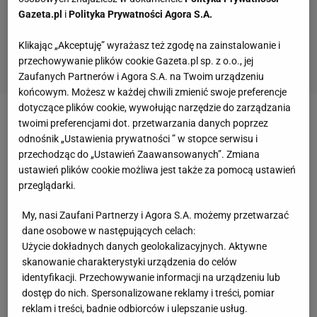
Gazeta.pl
i
Polityka Prywatności Agora S.A.
Klikając „Akceptuję” wyrażasz też zgodę na zainstalowanie i
przechowywanie plików cookie Gazeta.pl sp. z o.o., jej
Zaufanych Partnerów i Agora S.A. na Twoim urządzeniu
końcowym. Możesz w każdej chwili zmienić swoje preferencje
dotyczące plików cookie, wywołując narzędzie do zarządzania
W elicie tegorocznej Ligi Narodów miało nas nie być.
twoimi preferencjami dot. przetwarzania danych poprzez
odnośnik „Ustawienia prywatności ” w stopce serwisu i
W pierwszej, historycznej edycji rozgrywek w swoje
przechodząc do „Ustawień Zaawansowanych”. Zmiana
grupie dywizji A zajęliśmy bowiem ostatnie miejsce.
ustawień plików cookie możliwa jest także za pomocą ustawień
Z dwoma wywalczonymi punktami znaleźliśmy się
przeglądarki.
za Portugalią i Włochami. Wraz z
reprezentacjami
My, nasi Zaufani Partnerzy i Agora S.A. możemy przetwarzać
Niemiec, Islandii i Chorwacji, które też były najgorsze
dane osobowe w następujących celach:
w swoich grupach, spadliśmy do dywizji B. T
yle że
Użycie dokładnych danych geolokalizacyjnych. Aktywne
skanowanie charakterystyki urządzenia do celów
we wrześniu 2019 roku Komitet
identyfikacji. Przechowywanie informacji na urządzeniu lub
Wykonawczy UEFA zmienił format rozgrywek
.
dostęp do nich. Spersonalizowane reklamy i treści, pomiar
reklam i treści, badnie odbiorców i ulepszanie usług.