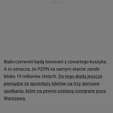
Biało-czerwoni będą losowani z czwartego koszyka.
A to oznacza, że PZPN na samym starcie zarobi
blisko 10 milionów złotych.
Do tego dojdą jeszcze
pieniądze ze sprzedaży biletów na trzy domowe
spotkania, które na pewno zostaną rozegrane poza
Warszawą
.