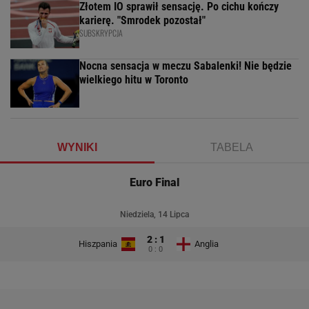
Złotem IO sprawił sensację. Po cichu kończy
karierę. "Smrodek pozostał"
SUBSKRYPCJA
Nocna sensacja w meczu Sabalenki! Nie będzie
wielkiego hitu w Toronto
WYNIKI
TABELA
Euro Final
Niedziela, 14 Lipca
2 : 1
Hiszpania
Anglia
0 : 0