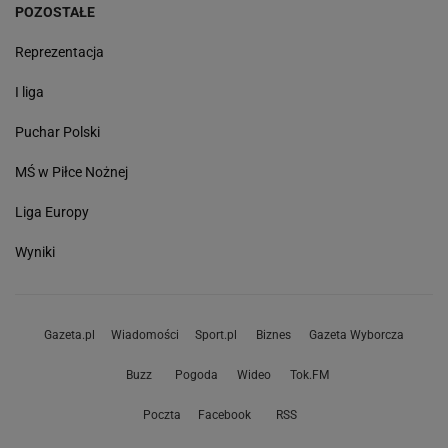
POZOSTAŁE
Reprezentacja
I liga
Puchar Polski
MŚ w Piłce Nożnej
Liga Europy
Wyniki
Gazeta.pl
Wiadomości
Sport.pl
Biznes
Gazeta Wyborcza
Buzz
Pogoda
Wideo
Tok.FM
Poczta
Facebook
RSS