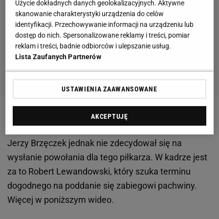
Użycie dokładnych danych geolokalizacyjnych. Aktywne
skanowanie charakterystyki urządzenia do celów
identyfikacji. Przechowywanie informacji na urządzeniu lub
dostęp do nich. Spersonalizowane reklamy i treści, pomiar
reklam i treści, badnie odbiorców i ulepszanie usług.
Lista Zaufanych Partnerów
USTAWIENIA ZAAWANSOWANE
Brzęczek nie wysłał powołania
AKCEPTUJĘ
Jerzy Brzęczek jednak nie zdecydował się na
wysłanie powołania dla tego piłkarza. W kadrze jest
za to Robert Lewandowski, który szuka terminu
dogodnego na poddanie się zabiegowi pachwiny.
Więcej w poniższym wideo.