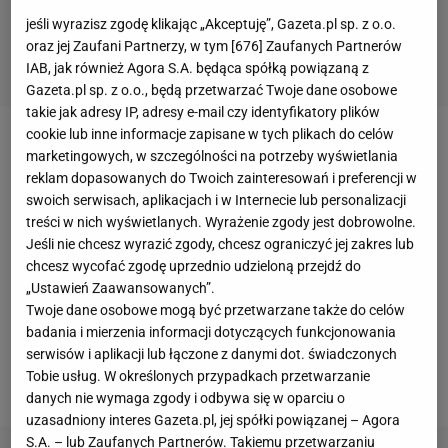
jeśli wyrazisz zgodę klikając „Akceptuję”, Gazeta.pl sp. z o.o.
oraz jej Zaufani Partnerzy, w tym [
676
] Zaufanych Partnerów
IAB, jak również Agora S.A. będąca spółką powiązaną z
Gazeta.pl sp. z o.o., będą przetwarzać Twoje dane osobowe
takie jak adresy IP, adresy e-mail czy identyfikatory plików
cookie lub inne informacje zapisane w tych plikach do celów
- Jerzy Brzęczek powinien go powołać już teraz.
marketingowych, w szczególności na potrzeby wyświetlania
Żaden z naszych pomocników nie ma takiego ciągu
reklam dopasowanych do Twoich zainteresowań i preferencji w
swoich serwisach, aplikacjach i w Internecie lub personalizacji
na bramkę - powiedział Mateusz Borek w programie
treści w nich wyświetlanych. Wyrażenie zgody jest dobrowolne.
Prawda Futbolu na Youtubie. I dodaje: Jacek
Jeśli nie chcesz wyrazić zgody, chcesz ograniczyć jej zakres lub
Góralski zasłużył sobie na zaufanie dzięki ostatnim
chcesz wycofać zgodę uprzednio udzieloną przejdź do
„Ustawień Zaawansowanych”.
występom. Z klasą piłkarską
Zielińskiego
nie
Twoje dane osobowe mogą być przetwarzane także do celów
dyskutuję. Natomiast
Mateusz Klich
nas ostatnio
badania i mierzenia informacji dotyczących funkcjonowania
zawodził i to być może właśnie za niego Kittel
serwisów i aplikacji lub łączone z danymi dot. świadczonych
Tobie usług. W określonych przypadkach przetwarzanie
powinien pojawić się w polskiej
kadrze
.
danych nie wymaga zgody i odbywa się w oparciu o
uzasadniony interes Gazeta.pl, jej spółki powiązanej – Agora
S.A. – lub Zaufanych Partnerów. Takiemu przetwarzaniu