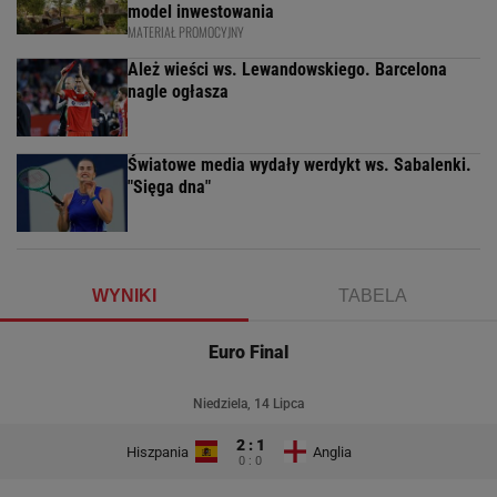
model inwestowania
MATERIAŁ PROMOCYJNY
Ależ wieści ws. Lewandowskiego. Barcelona
nagle ogłasza
Światowe media wydały werdykt ws. Sabalenki.
"Sięga dna"
WYNIKI
TABELA
Euro Final
Niedziela, 14 Lipca
2 : 1
Hiszpania
Anglia
0 : 0