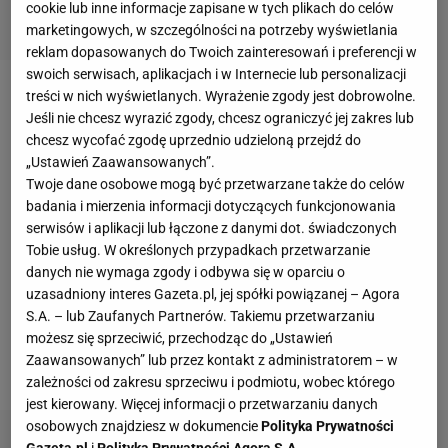
cookie lub inne informacje zapisane w tych plikach do celów
marketingowych, w szczególności na potrzeby wyświetlania
reklam dopasowanych do Twoich zainteresowań i preferencji w
swoich serwisach, aplikacjach i w Internecie lub personalizacji
treści w nich wyświetlanych. Wyrażenie zgody jest dobrowolne.
Bartosz Kapustka
przeszedł do Leicester City po
Jeśli nie chcesz wyrazić zgody, chcesz ograniczyć jej zakres lub
udanym
Euro
2016. Polak nie zagrał jednak ani
chcesz wycofać zgodę uprzednio udzieloną przejdź do
minuty w Premier League. Łącznie w ekipie "Lisów"
„Ustawień Zaawansowanych”.
Twoje dane osobowe mogą być przetwarzane także do celów
rozegrał trzy mecze (151 minut). Częściej
badania i mierzenia informacji dotyczących funkcjonowania
występował w drużynie do lat 23, gdzie w 13
serwisów i aplikacji lub łączone z danymi dot. świadczonych
meczach
strzelił cztery gole i zaliczył dwie asysty.
Tobie usług. W określonych przypadkach przetwarzanie
danych nie wymaga zgody i odbywa się w oparciu o
Klub wypożyczał go do Freiburga (rozegrał dziewięć
uzasadniony interes Gazeta.pl, jej spółki powiązanej – Agora
spotkań w Bundeslidze i zdobył jedną bramkę) oraz
S.A. – lub Zaufanych Partnerów. Takiemu przetwarzaniu
do drugoligowego belgijskiego OH Leuven (21
możesz się sprzeciwić, przechodząc do „Ustawień
Zaawansowanych” lub przez kontakt z administratorem – w
meczów, trzy gole).
zależności od zakresu sprzeciwu i podmiotu, wobec którego
jest kierowany. Więcej informacji o przetwarzaniu danych
osobowych znajdziesz w dokumencie
Polityka Prywatności
Gazeta.pl
i
Polityka Prywatności Agora S.A.