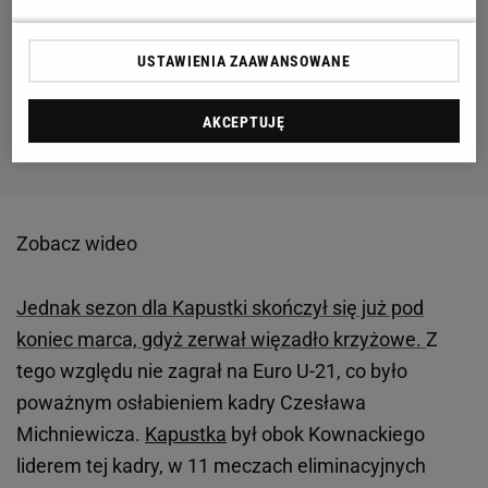
USTAWIENIA ZAAWANSOWANE
AKCEPTUJĘ
Zobacz wideo
Jednak sezon dla Kapustki skończył się już pod
koniec marca, gdyż zerwał więzadło krzyżowe.
Z
tego względu nie zagrał na Euro U-21, co było
poważnym osłabieniem kadry Czesława
Michniewicza.
Kapustka
był obok Kownackiego
liderem tej kadry, w 11 meczach eliminacyjnych