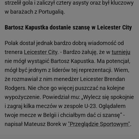
strzelił gola i zaliczył cztery asysty oraz był kluczowy
w barażach z Portugalią.
Bartosz Kapustka dostanie szansę w Leicester City
Polak dostał jednak bardzo dobrą wiadomość od
trenera
Leicester City
. - Bardzo żałuję, że w
turnieju
nie mógł wystąpić Bartosz Kapustka. Ma potencjał,
mógł być jednym z liderów tej reprezentacji. Wiem,
że rozmawiał z nim menedżer Leicester Brendan
Rodgers. Nie chce go więcej puszczać na kolejne
wypożyczenie. Powiedział mu: „Wylecz się spokojnie
i zagraj kilka meczów w zespole U-23. Oglądałem
twoje mecze w Belgii i chciałbym dać ci szansę” -
napisał Mateusz Borek w
"Przeglądzie Sportowym"
.