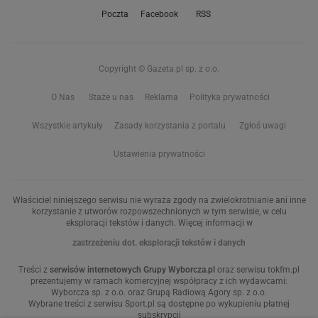
Poczta
Facebook
RSS
Copyright © Gazeta.pl sp. z o.o.
O Nas
Staże u nas
Reklama
Polityka prywatności
Wszystkie artykuły
Zasady korzystania z portalu
Zgłoś uwagi
Ustawienia prywatności
Właściciel niniejszego serwisu nie wyraża zgody na zwielokrotnianie ani inne
korzystanie z utworów rozpowszechnionych w tym serwisie, w celu
eksploracji tekstów i danych. Więcej informacji w
zastrzeżeniu dot. eksploracji tekstów i danych
Treści z
serwisów internetowych Grupy Wyborcza.pl
oraz serwisu tokfm.pl
prezentujemy w ramach komercyjnej współpracy z ich wydawcami:
Wyborcza sp. z o.o. oraz Grupą Radiową Agory sp. z o.o.
Wybrane treści z serwisu Sport.pl są dostępne po wykupieniu płatnej
subskrypcji