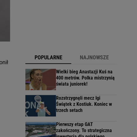
POPULARNE
NAJNOWSZE
onił
Wielki bieg Anastazji Kuś na
400 metrów. Polka mistrzynią
świata juniorek!
Rozstrzygnęli mecz Igi
Świątek z Kostiuk. Koniec w
trzech setach
Pierwszy etap GAT
zakończony. To strategiczna
inwestycja dla polskiego