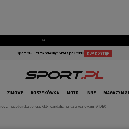
ZIECKO
MOTO
ZIMOWE
KOSZYKÓWKA
MOTO
INNE
MAGAZYN S
urdę z macedońską policją. Akty wandalizmu, są aresztowani [WIDEO]