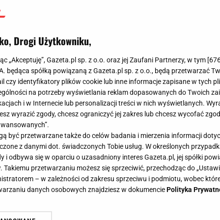
ko, Drogi Użytkowniku,
jąc „Akceptuję”, Gazeta.pl sp. z o.o. oraz jej Zaufani Partnerzy, w tym [
67
.A. będąca spółką powiązaną z Gazeta.pl sp. z o.o., będą przetwarzać T
ail czy identyfikatory plików cookie lub inne informacje zapisane w tych p
gólności na potrzeby wyświetlania reklam dopasowanych do Twoich zain
acjach i w Internecie lub personalizacji treści w nich wyświetlanych. Wyr
cesz wyrazić zgody, chcesz ograniczyć jej zakres lub chcesz wycofać zgo
aawansowanych”.
 być przetwarzane także do celów badania i mierzenia informacji dot
 łączone z danymi dot. świadczonych Tobie usług. W określonych przypad
i odbywa się w oparciu o uzasadniony interes Gazeta.pl, jej spółki powi
. Takiemu przetwarzaniu możesz się sprzeciwić, przechodząc do „Ust
nistratorem – w zależności od zakresu sprzeciwu i podmiotu, wobec które
etwarzaniu danych osobowych znajdziesz w dokumencie
Polityka Prywatn