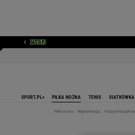
WIADOMOŚCI
NEXT
SPORT
PLOTEK
D
SPORT.PL+
PIŁKA NOŻNA
TENIS
SIATKÓWKA
Piłka nożna
Reprezentacja
Polacy wszczęli b