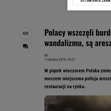
USTAWIENIA ZAA
Klikając „Akceptuję” wyra
Zaufanych Partnerów i A
dotyczące plików cookie,
odnośnik „Ustawienia pr
plików cookie możliwa je
Polacy wszczęli burd
My, nasi Zaufani Partne
wandalizmu, są ares
Użycie dokładnych danych
Przechowywanie informacji
badnie odbiorców i uleps
ap
7 czerwca 2019, 10:27
W piątek wieczorem Polska zmier
meczem miejscowa policja areszt
restauracji na rynku.