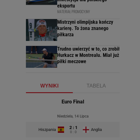
eksportu
MATERIAŁ PROMOCYJNY
Mistrzyni olimpijska kończy
karierę. To żona znanego
piłkarza
Trudno uwierzyć w to, co zrobił
Hurkacz w Montrealu. Miał już
piłki meczowe
WYNIKI
TABELA
Euro Final
Niedziela, 14 Lipca
2 : 1
Hiszpania
Anglia
0 : 0