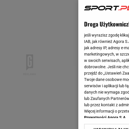
Droga Użytkownicz
jeśli wyrazisz zgodę klika
IAB, jak również Agora S
jak adresy IP, adresy e-m
marketingowych, w szcze
w swoich serwisach, aplik
dobrowolne. Jeśli nie ch
przejdź do „Ustawień Z
Twoje dane osobowe mogą
serwisów i aplikacji lub
danych nie wymaga zgody 
lub Zaufanych Partnerów
lub przez kontakt z admi
Więcej informacji o prz
Prywatności Agora S.A.