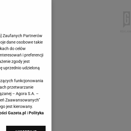
6
] Zaufanych Partnerów
woje dane osobowe takie
likach do celów
teresowań i preferencji
ażenie zgody jest
dę uprzednio udzieloną
yczących funkcjonowania
kach przetwarzanie
ązanej – Agora S.A. –
awień Zaawansowanych”
go jest kierowany.
ości Gazeta.pl
i
Polityka