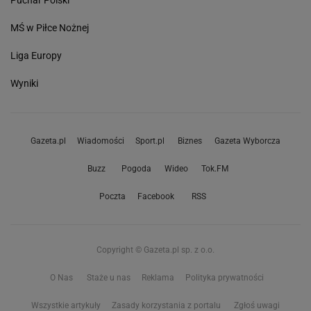
MŚ w Piłce Nożnej
Liga Europy
Wyniki
Gazeta.pl
Wiadomości
Sport.pl
Biznes
Gazeta Wyborcza
Buzz
Pogoda
Wideo
Tok.FM
Poczta
Facebook
RSS
Copyright © Gazeta.pl sp. z o.o.
O Nas
Staże u nas
Reklama
Polityka prywatności
Wszystkie artykuły
Zasady korzystania z portalu
Zgłoś uwagi