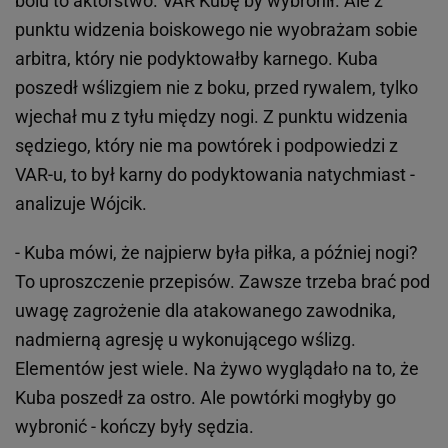
bólu to aktorstwo. VAR Kubę by wybronił. Ale z
punktu widzenia boiskowego nie wyobrażam sobie
arbitra, który nie podyktowałby karnego. Kuba
poszedł wślizgiem nie z boku, przed rywalem, tylko
wjechał mu z tyłu między nogi. Z punktu widzenia
sędziego, który nie ma powtórek i podpowiedzi z
VAR-u, to był karny do podyktowania natychmiast -
analizuje Wójcik.
- Kuba mówi, że najpierw była piłka, a później nogi?
To uproszczenie przepisów. Zawsze trzeba brać pod
uwagę zagrożenie dla atakowanego zawodnika,
nadmierną agresję u wykonującego wślizg.
Elementów jest wiele. Na żywo wyglądało na to, że
Kuba poszedł za ostro. Ale powtórki mogłyby go
wybronić - kończy były sędzia.