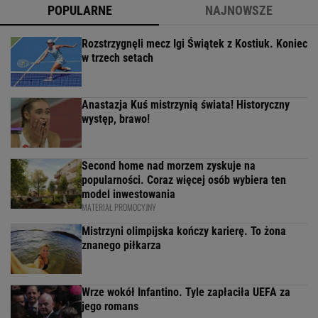
POPULARNE
NAJNOWSZE
Rozstrzygnęli mecz Igi Świątek z Kostiuk. Koniec
w trzech setach
Anastazja Kuś mistrzynią świata! Historyczny
występ, brawo!
Second home nad morzem zyskuje na
popularności. Coraz więcej osób wybiera ten
model inwestowania
MATERIAŁ PROMOCYJNY
Mistrzyni olimpijska kończy karierę. To żona
znanego piłkarza
Wrze wokół Infantino. Tyle zapłaciła UEFA za
jego romans