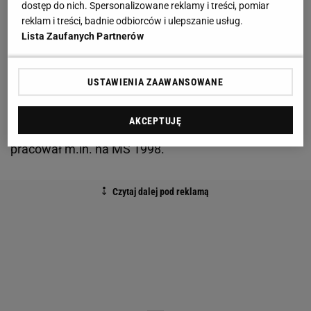
dostęp do nich. Spersonalizowane reklamy i treści, pomiar
Kuba zaatakował Chiesę wślizgiem, a był za
reklam i treści, badnie odbiorców i ulepszanie usług.
Włochem. Trafił w piłkę, ale też przewrócił rywala.
Lista Zaufanych Partnerów
- Błaszczykowski trafił w piłkę, natomiast było to
USTAWIENIA ZAAWANSOWANE
wykonane przez nogi. Nie dziwię się, że jedni
twierdzą, że był karny, a inni, że nie było. To typowa
AKCEPTUJĘ
sytuacja 50/50 - mówi Ryszard Wójcik, który
pracował m.in. na MŚ 1998.