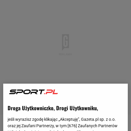
Droga Użytkowniczko, Drogi Użytkowniku,
jeśli wyrazisz zgodę klikając „Akceptuję”, Gazeta.pl sp. z o.o.
oraz jej Zaufani Partnerzy, w tym [
676
] Zaufanych Partnerów
Byłą 76. minuta, gdy Chiesa wbiegł w
polskie
pole