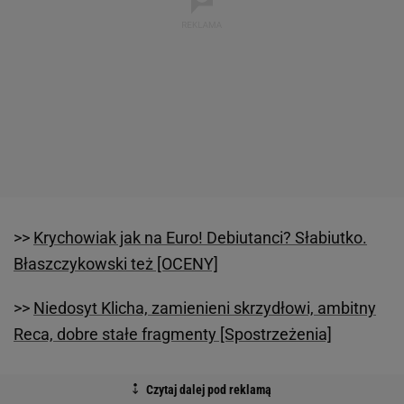
>>
Krychowiak jak na Euro! Debiutanci? Słabiutko.
Błaszczykowski też [OCENY]
>>
Niedosyt Klicha, zamienieni skrzydłowi, ambitny
Reca, dobre stałe fragmenty [Spostrzeżenia]