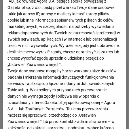
IAB, jak również Agora S.A. będąca spółką powiązaną z
karne i został ostro zaatakowany przez
Gazeta.pl sp. z o.o., będą przetwarzać Twoje dane osobowe
Błaszczykowskiego. Nasz pomocnik niepotrzebnie
takie jak adresy IP, adresy e-mail czy identyfikatory plików
cookie lub inne informacje zapisane w tych plikach do celów
reagował w tak zdecydowany sposób - Włosi
marketingowych, w szczególności na potrzeby wyświetlania
znaleźli się w niezłej sytuacji, ale daleko było jeszcze
reklam dopasowanych do Twoich zainteresowań i preferencji w
do tego, by uznać, że najpewniej za chwilę zdobędą
swoich serwisach, aplikacjach i w Internecie lub personalizacji
treści w nich wyświetlanych. Wyrażenie zgody jest dobrowolne.
gola.
Jeśli nie chcesz wyrazić zgody, chcesz ograniczyć jej zakres lub
chcesz wycofać zgodę uprzednio udzieloną przejdź do
„Ustawień Zaawansowanych”.
Twoje dane osobowe mogą być przetwarzane także do celów
badania i mierzenia informacji dotyczących funkcjonowania
serwisów i aplikacji lub łączone z danymi dot. świadczonych
Tobie usług. W określonych przypadkach przetwarzanie
danych nie wymaga zgody i odbywa się w oparciu o
uzasadniony interes Gazeta.pl, jej spółki powiązanej – Agora
S.A. – lub Zaufanych Partnerów. Takiemu przetwarzaniu
możesz się sprzeciwić, przechodząc do „Ustawień
Zaawansowanych” lub przez kontakt z administratorem – w
zależności od zakresu sprzeciwu i podmiotu, wobec którego