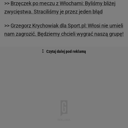
>>
Brzęczek po meczu z Włochami: Byliśmy bliżej
zwycięstwa. Straciliśmy je przez jeden błąd
>>
Grzegorz Krychowiak dla Sport.pl: Włosi nie umieli
nam zagrozić. Będziemy chcieli wygrać naszą grupę!