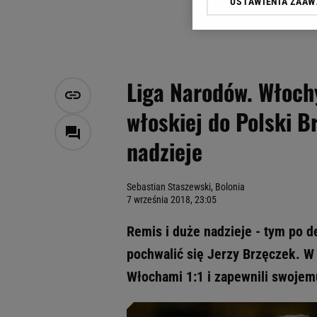
USTAWIENIA ZAA
Klikając „Akceptuję” wyra
Zaufanych Partnerów i A
dotyczące plików cookie,
odnośnik „Ustawienia pr
plików cookie możliwa je
Liga Narodów. Włochy
My, nasi Zaufani Partne
włoskiej do Polski B
Użycie dokładnych danych
Przechowywanie informacji
nadzieje
badnie odbiorców i uleps
Sebastian Staszewski, Bolonia
7 września 2018, 23:05
Remis i duże nadzieje - tym po d
pochwalić się Jerzy Brzęczek. W 
Włochami 1:1 i zapewnili swojemu