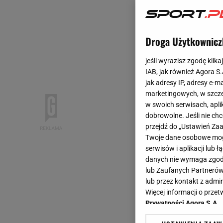
Droga Użytkownicz
jeśli wyrazisz zgodę klika
IAB, jak również Agora S
jak adresy IP, adresy e-m
marketingowych, w szcze
w swoich serwisach, aplik
dobrowolne. Jeśli nie ch
przejdź do „Ustawień Z
Twoje dane osobowe mogą
serwisów i aplikacji lub
danych nie wymaga zgody 
lub Zaufanych Partnerów
lub przez kontakt z admi
Więcej informacji o prz
Prywatności Agora S.A.