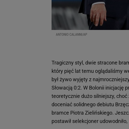
ANTONIO CALANNI/AP
Tragiczny styl, dwie stracone bra
który pięć lat temu oglądaliśmy 
był żywo wyjęty z najmroczniejsz
Słowacją 0:2. W Bolonii inicjację
teoretycznie dużo silniejszy, choć
doceniać solidnego debiutu Brzęc
bramce Piotra Zielińskiego. Jeszcz
postawił selekcjoner udowodniło, 