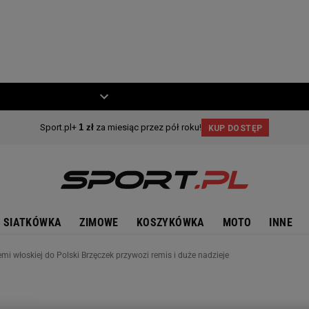
ZIECKO
MOTO
SIATKÓWKA
ZIMOWE
KOSZYKÓWKA
MOTO
INNE
iemi włoskiej do Polski Brzęczek przywozi remis i duże nadzieje