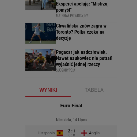
Eksperci apelują: "Mistrzu,
pomyśl"
MATERIAŁ PROMOCYJNY
Chwalińska znów zagra w
Toronto? Polka czeka na
decyzję
Pogacar jak nadczłowiek.
Nawet naukowiec nie potrafi
wyjaśnić jednej rzeczy
SUBSKRYPCJA
WYNIKI
TABELA
Euro Final
Niedziela, 14 Lipca
2 : 1
Hiszpania
Anglia
0 : 0