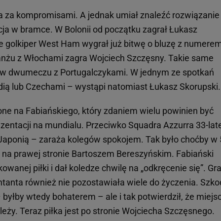
a za kompromisami. A jednak umiał znaleźć rozwiązanie
zacja w bramce. W Bolonii od początku zagrał Łukasz
że golkiper West Ham wygrał już bitwę o bluzę z numerem
anżu z Włochami zagra Wojciech Szczęsny. Takie same
 w dwumeczu z Portugalczykami. W jednym ze spotkań
ndią lub Czechami – wystąpi natomiast Łukasz Skorupski.
ne na Fabiańskiego, który zdaniem wielu powinien być
ntacji na mundialu. Przeciwko Squadra Azzurra 33-lat
Japonią – zaraża kolegów spokojem. Tak było choćby w 
ił na prawej stronie Bartoszem Bereszyńskim. Fabiański
wanej piłki i dał koledze chwilę na „odkręcenie się”. Gr
anta również nie pozostawiała wiele do życzenia. Szko
– byłby wtedy bohaterem – ale i tak potwierdził, że miejs
ży. Teraz piłka jest po stronie Wojciecha Szczęsnego.