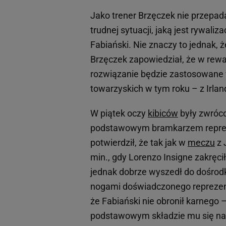
Jako trener Brzęczek nie przepad
trudnej sytuacji, jaką jest rywali
Fabiański. Nie znaczy to jednak, 
Brzęczek zapowiedział, że w rew
rozwiązanie będzie zastosowane
towarzyskich w tym roku – z Irla
W piątek oczy
kibiców
były zwróco
podstawowym bramkarzem repreze
potwierdził, że tak jak w
meczu
z 
min., gdy Lorenzo Insigne zakręc
jednak dobrze wyszedł do dośrodko
nogami doświadczonego reprezent
że Fabiański nie obronił karnego 
podstawowym składzie mu się nale