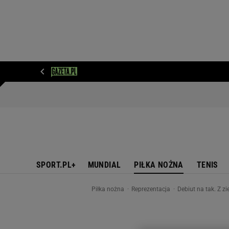
WIADOMOŚCI
NEXT
SPORT
PLOTEK
D
SPORT.PL+
MUNDIAL
PIŁKA NOŻNA
TENIS
Piłka nożna
Reprezentacja
Debiut na tak. Z z