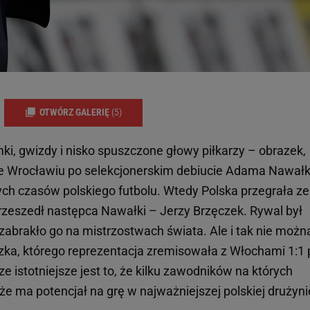
OTWÓRZ GALERIĘ
(5)
mki, gwizdy i nisko spuszczone głowy piłkarzy – obrazek,
we Wrocławiu po selekcjonerskim debiucie Adama Nawałk
ych czasów polskiego futbolu. Wtedy Polska przegrała ze
 przeszedł następca Nawałki – Jerzy Brzęczek. Rywal był
 zabrakło go na mistrzostwach świata. Ale i tak nie możn
zka, którego reprezentacja zremisowała z Włochami 1:1 
e istotniejsze jest to, że kilku zawodników na których
że ma potencjał na grę w najważniejszej polskiej drużyni