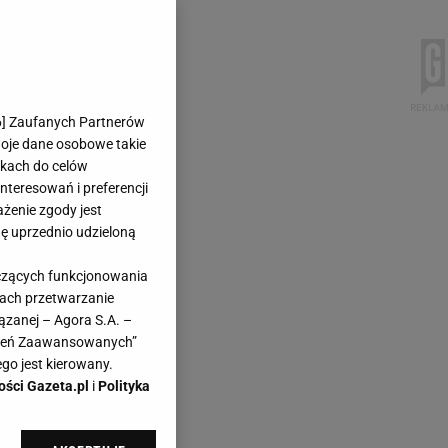
6
] Zaufanych Partnerów
woje dane osobowe takie
likach do celów
teresowań i preferencji
ażenie zgody jest
dę uprzednio udzieloną
yczących funkcjonowania
kach przetwarzanie
ązanej – Agora S.A. –
awień Zaawansowanych”
go jest kierowany.
ości Gazeta.pl
i
Polityka