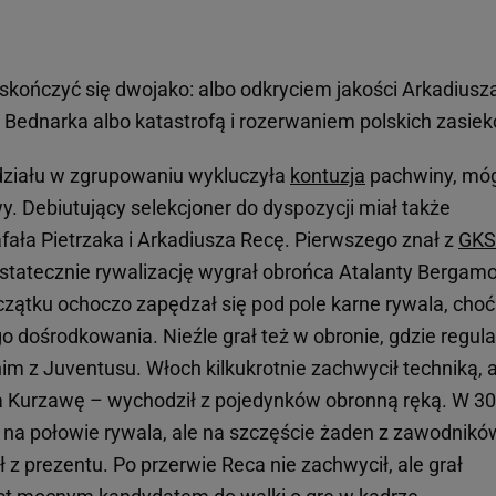
kończyć się dwojako: albo odkryciem jakości Arkadiusz
 Bednarka albo katastrofą i rozerwaniem polskich zasie
udziału w zgrupowaniu wykluczyła
kontuzja
pachwiny, mó
. Debiutujący selekcjoner do dyspozycji miał także
afała Pietrzaka i Arkadiusza Recę. Pierwszego znał z
GKS
Ostatecznie rywalizację wygrał obrońca Atalanty Bergamo
oczątku ochoczo zapędzał się pod pole karne rywala, choć
go dośrodkowania. Nieźle grał też w obronie, gdzie regula
him z Juventusu. Włoch kilkukrotnie zachwycił techniką, 
 Kurzawę – wychodził z pojedynków obronną ręką. W 30
a na połowie rywala, ale na szczęście żaden z zawodnikó
 z prezentu. Po przerwie Reca nie zachwycił, ale grał