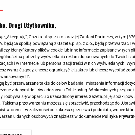
ko, Drogi Użytkowniku,
jąc „Akceptuję”, Gazeta.pl sp. z o.o. oraz jej Zaufani Partnerzy, w tym [
67
.A. będąca spółką powiązaną z Gazeta.pl sp. z o.o., będą przetwarzać T
ail czy identyfikatory plików cookie lub inne informacje zapisane w tych p
gólności na potrzeby wyświetlania reklam dopasowanych do Twoich zain
acjach i w Internecie lub personalizacji treści w nich wyświetlanych. Wyr
cesz wyrazić zgody, chcesz ograniczyć jej zakres lub chcesz wycofać zgo
aawansowanych”.
 być przetwarzane także do celów badania i mierzenia informacji dot
 łączone z danymi dot. świadczonych Tobie usług. W określonych przypad
i odbywa się w oparciu o uzasadniony interes Gazeta.pl, jej spółki powi
. Takiemu przetwarzaniu możesz się sprzeciwić, przechodząc do „Ust
nistratorem – w zależności od zakresu sprzeciwu i podmiotu, wobec które
etwarzaniu danych osobowych znajdziesz w dokumencie
Polityka Prywatn