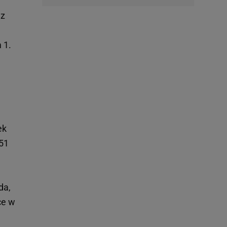
 z
 1.
ek
51
a
da,
ce w