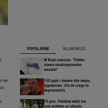
POPULARNE
NAJNOWSZE
i,
W Rosji zawrzało. "Polska
stawia nieakceptowalne
warunki"
a nie
150 jajek i siedem kilo mięsa
tygodniowo. Oto do czego to
po
doprowadziło
e.
74 proc. Polaków widzi ten
sam problem na ulicach.