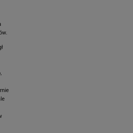
a
ków.
gł
,
rnie
ale
w