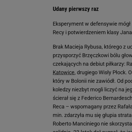
Udany pierwszy raz
Eksperyment w defensywie mógł s
Recy i potwierdzeniem klasy Jana
Brak Macieja Rybusa, którego z 
przysporzyć Brzęczkowi bólu głowy
czekających na debiut piłkarzy: R
Katowice
, drugiego Wisły Płock. 
który w Bolonii nie zawiódł. Od p
koledzy niezbyt mogli liczyć na je
ścierał się z Federico Bernardesc
Reca – wspomagany przez Rafała
min. zdarzyła mu się głupia strat
Roberto Manciniego nie skorzystał