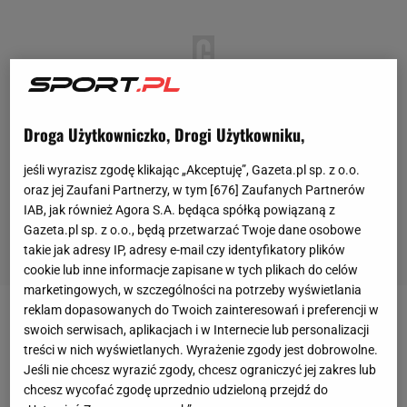
Droga Użytkowniczko, Drogi Użytkowniku,
jeśli wyrazisz zgodę klikając „Akceptuję”, Gazeta.pl sp. z o.o.
oraz jej Zaufani Partnerzy, w tym [
676
] Zaufanych Partnerów
IAB, jak również Agora S.A. będąca spółką powiązaną z
Gazeta.pl sp. z o.o., będą przetwarzać Twoje dane osobowe
takie jak adresy IP, adresy e-mail czy identyfikatory plików
cookie lub inne informacje zapisane w tych plikach do celów
marketingowych, w szczególności na potrzeby wyświetlania
reklam dopasowanych do Twoich zainteresowań i preferencji w
- Ja mam 30 lat, ale na mojej pozycji śmiało mogę
swoich serwisach, aplikacjach i w Internecie lub personalizacji
treści w nich wyświetlanych. Wyrażenie zgody jest dobrowolne.
pograć jeszcze cztery lata, więc w przypadku
Jeśli nie chcesz wyrazić zgody, chcesz ograniczyć jej zakres lub
awansu mógłbym pojechać na mistrzostwa świata.
chcesz wycofać zgodę uprzednio udzieloną przejdź do
Jestem w najlepszym wieku do grania na mojej