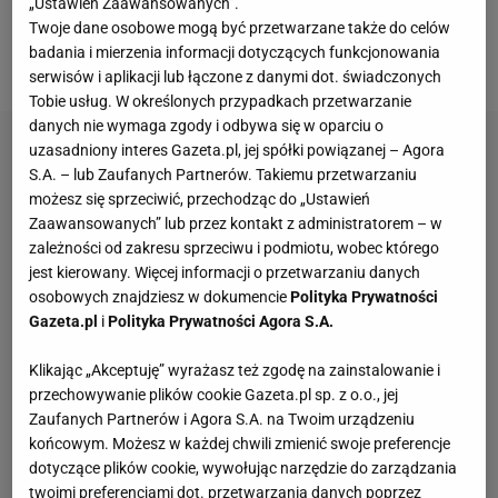
„Ustawień Zaawansowanych”.
pozycji - przyznał Glik w rozmowie z "Polsatem
Twoje dane osobowe mogą być przetwarzane także do celów
badania i mierzenia informacji dotyczących funkcjonowania
Sport".
serwisów i aplikacji lub łączone z danymi dot. świadczonych
Tobie usług. W określonych przypadkach przetwarzanie
danych nie wymaga zgody i odbywa się w oparciu o
uzasadniony interes Gazeta.pl, jej spółki powiązanej – Agora
S.A. – lub Zaufanych Partnerów. Takiemu przetwarzaniu
możesz się sprzeciwić, przechodząc do „Ustawień
Zaawansowanych” lub przez kontakt z administratorem – w
zależności od zakresu sprzeciwu i podmiotu, wobec którego
jest kierowany. Więcej informacji o przetwarzaniu danych
osobowych znajdziesz w dokumencie
Polityka Prywatności
Gazeta.pl
i
Polityka Prywatności Agora S.A.
Klikając „Akceptuję” wyrażasz też zgodę na zainstalowanie i
przechowywanie plików cookie Gazeta.pl sp. z o.o., jej
Zaufanych Partnerów i Agora S.A. na Twoim urządzeniu
końcowym. Możesz w każdej chwili zmienić swoje preferencje
dotyczące plików cookie, wywołując narzędzie do zarządzania
twoimi preferencjami dot. przetwarzania danych poprzez