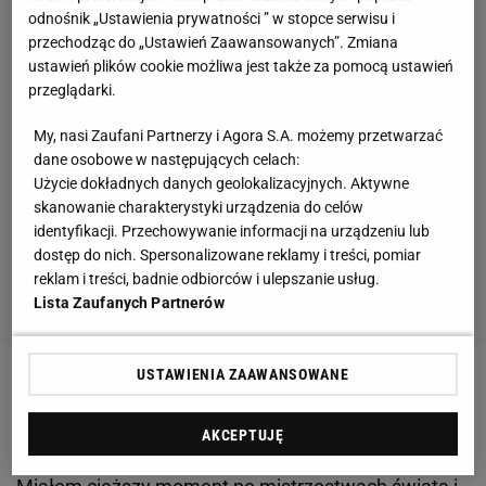
odnośnik „Ustawienia prywatności ” w stopce serwisu i
przechodząc do „Ustawień Zaawansowanych”. Zmiana
ustawień plików cookie możliwa jest także za pomocą ustawień
przeglądarki.
My, nasi Zaufani Partnerzy i Agora S.A. możemy przetwarzać
dane osobowe w następujących celach:
Użycie dokładnych danych geolokalizacyjnych. Aktywne
skanowanie charakterystyki urządzenia do celów
identyfikacji. Przechowywanie informacji na urządzeniu lub
dostęp do nich. Spersonalizowane reklamy i treści, pomiar
reklam i treści, badnie odbiorców i ulepszanie usług.
Lista Zaufanych Partnerów
USTAWIENIA ZAAWANSOWANE
Środkowy obrońca, który już teraz wyraził chęć
udziału w kolejnym mundialu, niedawno zastanawiał
AKCEPTUJĘ
się nad zakończeniem kariery reprezentacyjnej. -