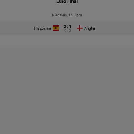
Euro Final
Niedziela, 14 Lipca
2 : 1
Hiszpania
Anglia
0 : 0