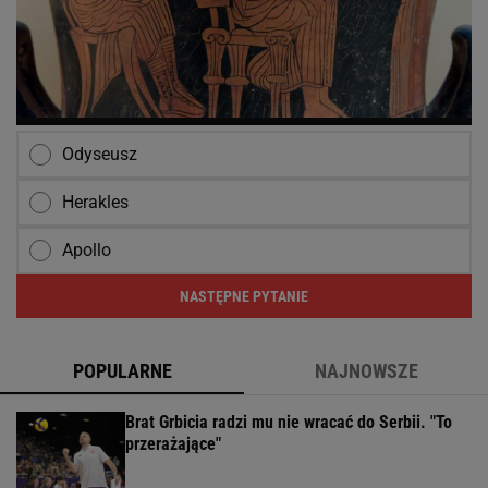
Odyseusz
Herakles
Apollo
NASTĘPNE PYTANIE
POPULARNE
NAJNOWSZE
Brat Grbicia radzi mu nie wracać do Serbii. "To
przerażające"