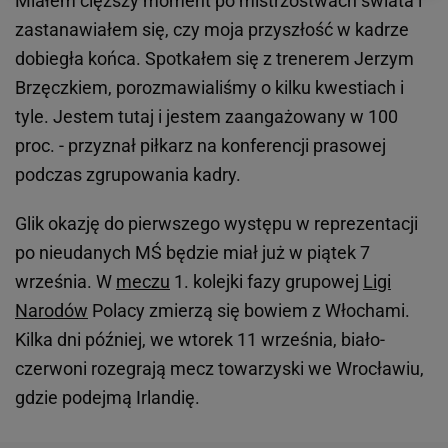
Miałem cięższy moment po mistrzostwach świata i
zastanawiałem się, czy moja przyszłość w kadrze
dobiegła końca. Spotkałem się z trenerem Jerzym
Brzęczkiem, porozmawialiśmy o kilku kwestiach i
tyle. Jestem tutaj i jestem zaangażowany w 100
proc. - przyznał piłkarz na konferencji prasowej
podczas zgrupowania kadry.
Glik okazję do pierwszego występu w reprezentacji
po nieudanych MŚ będzie miał już w piątek 7
września. W
meczu
1. kolejki fazy grupowej
Ligi
Narodów
Polacy zmierzą się bowiem z Włochami.
Kilka dni później, we wtorek 11 września, biało-
czerwoni rozegrają mecz towarzyski we Wrocławiu,
gdzie podejmą Irlandię.