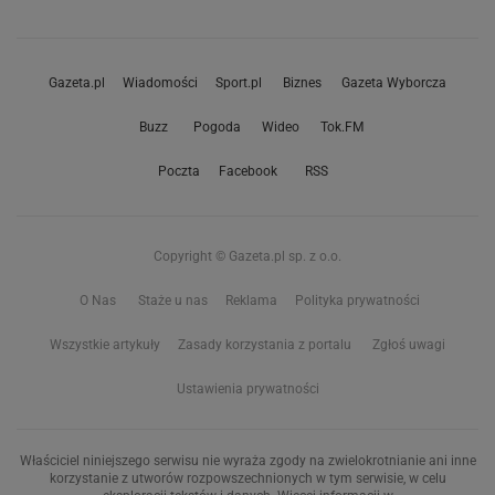
Gazeta.pl
Wiadomości
Sport.pl
Biznes
Gazeta Wyborcza
Buzz
Pogoda
Wideo
Tok.FM
Poczta
Facebook
RSS
Copyright © Gazeta.pl sp. z o.o.
O Nas
Staże u nas
Reklama
Polityka prywatności
Wszystkie artykuły
Zasady korzystania z portalu
Zgłoś uwagi
Ustawienia prywatności
Właściciel niniejszego serwisu nie wyraża zgody na zwielokrotnianie ani inne
korzystanie z utworów rozpowszechnionych w tym serwisie, w celu