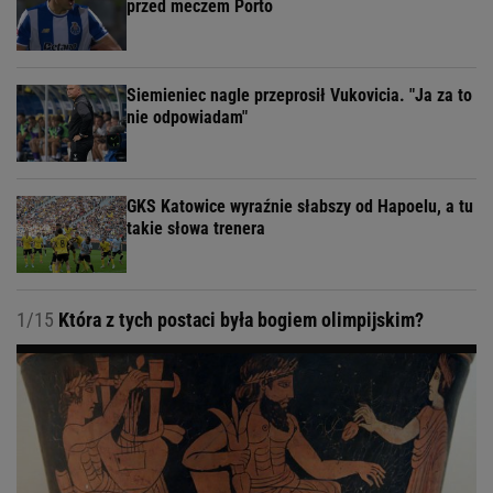
przed meczem Porto
Siemieniec nagle przeprosił Vukovicia. "Ja za to
nie odpowiadam"
GKS Katowice wyraźnie słabszy od Hapoelu, a tu
takie słowa trenera
1/15
Która z tych postaci była bogiem olimpijskim?