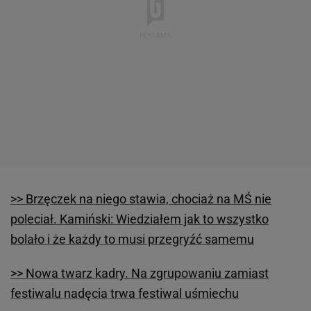
>> Brzęczek na niego stawia, chociaż na MŚ nie
poleciał. Kamiński: Wiedziałem jak to wszystko
bolało i że każdy to musi przegryźć samemu
>> Nowa twarz kadry. Na zgrupowaniu zamiast
festiwalu nadęcia trwa festiwal uśmiechu