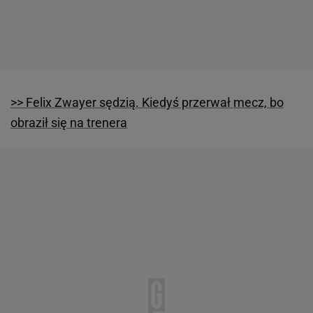
>> Felix Zwayer sędzią. Kiedyś przerwał mecz, bo
obraził się na trenera