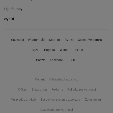
Liga Europy
Wyniki
Gazeta.pl
Wiadomości
Sport.pl
Biznes
Gazeta Wyborcza
Buzz
Pogoda
Wideo
Tok.FM
Poczta
Facebook
RSS
Copyright © Gazeta.pl sp. z o.o.
O Nas
Staże u nas
Reklama
Polityka prywatności
Wszystkie artykuły
Zasady korzystania z portalu
Zgłoś uwagi
Ustawienia prywatności