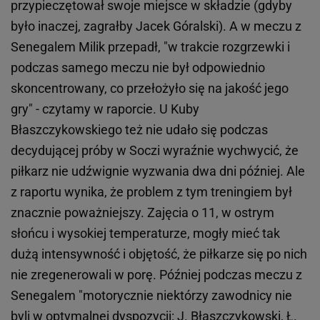
przypieczętował swoje miejsce w składzie (gdyby
było inaczej, zagrałby Jacek Góralski). A w meczu z
Senegalem Milik przepadł, "w trakcie rozgrzewki i
podczas samego meczu nie był odpowiednio
skoncentrowany, co przełożyło się na jakość jego
gry" - czytamy w raporcie. U Kuby
Błaszczykowskiego też nie udało się podczas
decydującej próby w Soczi wyraźnie wychwycić, że
piłkarz nie udźwignie wyzwania dwa dni później. Ale
z raportu wynika, że problem z tym treningiem był
znacznie poważniejszy. Zajęcia o 11, w ostrym
słońcu i wysokiej temperaturze, mogły mieć tak
dużą intensywność i objętość, że piłkarze się po nich
nie zregenerowali w porę. Później podczas meczu z
Senegalem "motorycznie niektórzy zawodnicy nie
byli w optymalnej dyspozycji: J. Błaszczykowski, Ł.