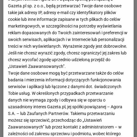
Gazeta.pl sp. z o.o., będą przetwarzać Twoje dane osobowe
Fabiański w rozmowie z
"Polsatem Sport"
.
takie jak adresy IP, adresy e-mail czy identyfikatory plików
cookie lub inne informacje zapisane w tych plikach do celów
marketingowych, w szczególności na potrzeby wyświetlania
reklam dopasowanych do Twoich zainteresowań i preferencji w
swoich serwisach, aplikacjach i w Internecie lub personalizacji
treści w nich wyświetlanych. Wyrażenie zgody jest dobrowolne.
Jeśli nie chcesz wyrazić zgody, chcesz ograniczyć jej zakres lub
chcesz wycofać zgodę uprzednio udzieloną przejdź do
„Ustawień Zaawansowanych”.
Twoje dane osobowe mogą być przetwarzane także do celów
badania i mierzenia informacji dotyczących funkcjonowania
serwisów i aplikacji lub łączone z danymi dot. świadczonych
Tobie usług. W określonych przypadkach przetwarzanie
danych nie wymaga zgody i odbywa się w oparciu o
uzasadniony interes Gazeta.pl, jej spółki powiązanej – Agora
S.A. – lub Zaufanych Partnerów. Takiemu przetwarzaniu
możesz się sprzeciwić, przechodząc do „Ustawień
Zaawansowanych” lub przez kontakt z administratorem – w
zależności od zakresu sprzeciwu i podmiotu, wobec którego