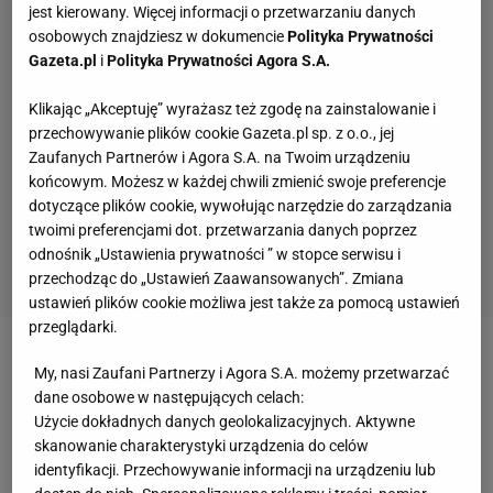
jest kierowany. Więcej informacji o przetwarzaniu danych
osobowych znajdziesz w dokumencie
Polityka Prywatności
Gazeta.pl
i
Polityka Prywatności Agora S.A.
Klikając „Akceptuję” wyrażasz też zgodę na zainstalowanie i
przechowywanie plików cookie Gazeta.pl sp. z o.o., jej
Zaufanych Partnerów i Agora S.A. na Twoim urządzeniu
końcowym. Możesz w każdej chwili zmienić swoje preferencje
dotyczące plików cookie, wywołując narzędzie do zarządzania
twoimi preferencjami dot. przetwarzania danych poprzez
odnośnik „Ustawienia prywatności ” w stopce serwisu i
przechodząc do „Ustawień Zaawansowanych”. Zmiana
ustawień plików cookie możliwa jest także za pomocą ustawień
przeglądarki.
Przypomnijmy, że w opublikowanym kilka dni temu
My, nasi Zaufani Partnerzy i Agora S.A. możemy przetwarzać
raporcie Adama Nawałki i jego współpracowników,
dane osobowe w następujących celach:
Użycie dokładnych danych geolokalizacyjnych. Aktywne
jako główną przyczynę słabej dyspozycji w meczu z
skanowanie charakterystyki urządzenia do celów
Senegalem, która wpłynęła na cały występ Polski na
identyfikacji. Przechowywanie informacji na urządzeniu lub