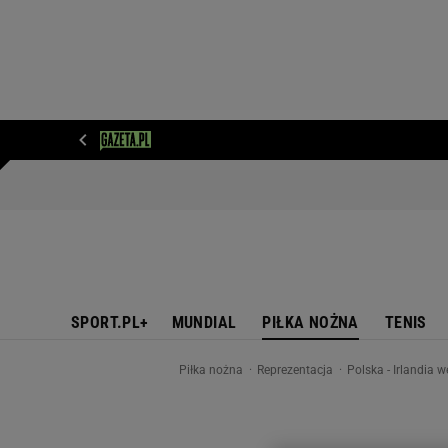
WIADOMOŚCI
NEXT
SPORT
PLOTEK
D
SPORT.PL+
MUNDIAL
PIŁKA NOŻNA
TENIS
Piłka nożna
Reprezentacja
Polska - Irlandia 