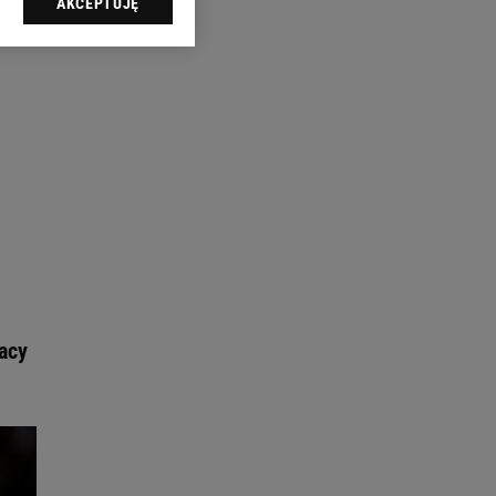
AKCEPTUJĘ
l sp. z o.o., jej
ić swoje preferencje
arzania danych poprzez
ych”. Zmiana ustawień
ach:
 celów identyfikacji.
omiar reklam i treści,
acy