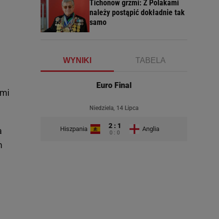
Tichonow grzmi: Z Polakami
należy postąpić dokładnie tak
samo
WYNIKI
TABELA
Euro Final
ami
Niedziela, 14 Lipca
2 : 1
Hiszpania
Anglia
a
0 : 0
m