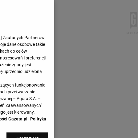
6
] Zaufanych Partnerów
woje dane osobowe takie
likach do celów
teresowań i preferencji
ażenie zgody jest
dę uprzednio udzieloną
yczących funkcjonowania
kach przetwarzanie
ązanej – Agora S.A. –
awień Zaawansowanych”
go jest kierowany.
ości Gazeta.pl
i
Polityka