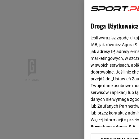
Droga Użytkownicz
jeśli wyrazisz zgodę klika
IAB, jak również Agora S
jak adresy IP, adresy e-m
marketingowych, w szcze
w swoich serwisach, aplik
dobrowolne. Jeśli nie ch
przejdź do „Ustawień Z
Twoje dane osobowe mogą
serwisów i aplikacji lub
danych nie wymaga zgody 
lub Zaufanych Partnerów
lub przez kontakt z admi
Więcej informacji o prz
Prywatności Agora S.A.