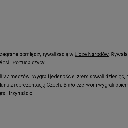
ozegrane pomiędzy rywalizacją w
Lidze Narodów
. Rywal
osi i Portugalczycy.
li 27
meczów
. Wygrali jedenaście, zremisowali dziesięć, 
ilans z reprezentacją Czech. Biało-czerwoni wygrali osie
rali trzynaście.