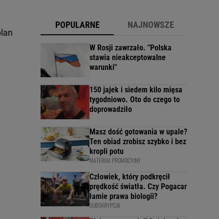
POPULARNE
NAJNOWSZE
plan
W Rosji zawrzało. "Polska
stawia nieakceptowalne
warunki"
150 jajek i siedem kilo mięsa
tygodniowo. Oto do czego to
doprowadziło
Masz dość gotowania w upale?
Ten obiad zrobisz szybko i bez
kropli potu
MATERIAŁ PROMOCYJNY
Człowiek, który podkręcił
prędkość światła. Czy Pogacar
łamie prawa biologii?
SUBSKRYPCJA