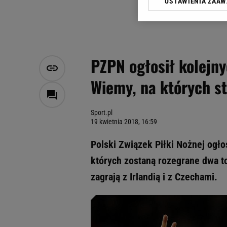
USTAWIENIA ZAA
Klikając „Akceptuję” wyra
Zaufanych Partnerów i A
dotyczące plików cookie,
odnośnik „Ustawienia pr
plików cookie możliwa je
PZPN ogłosił kolejny
My, nasi Zaufani Partne
Wiemy, na których s
Użycie dokładnych danych
Przechowywanie informacji
badnie odbiorców i uleps
Sport.pl
19 kwietnia 2018, 16:59
Polski Związek Piłki Nożnej ogłos
których zostaną rozegrane dwa t
zagrają z Irlandią i z Czechami.