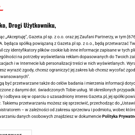
ko, Drogi Użytkowniku,
jąc „Akceptuję”, Gazeta.pl sp. z o.o. oraz jej Zaufani Partnerzy, w tym [
67
.A. będąca spółką powiązaną z Gazeta.pl sp. z o.o., będą przetwarzać T
ail czy identyfikatory plików cookie lub inne informacje zapisane w tych p
gólności na potrzeby wyświetlania reklam dopasowanych do Twoich zain
acjach i w Internecie lub personalizacji treści w nich wyświetlanych. Wyr
cesz wyrazić zgody, chcesz ograniczyć jej zakres lub chcesz wycofać zgo
aawansowanych”.
 być przetwarzane także do celów badania i mierzenia informacji dot
 łączone z danymi dot. świadczonych Tobie usług. W określonych przypad
i odbywa się w oparciu o uzasadniony interes Gazeta.pl, jej spółki powi
. Takiemu przetwarzaniu możesz się sprzeciwić, przechodząc do „Ust
nistratorem – w zależności od zakresu sprzeciwu i podmiotu, wobec które
etwarzaniu danych osobowych znajdziesz w dokumencie
Polityka Prywatn