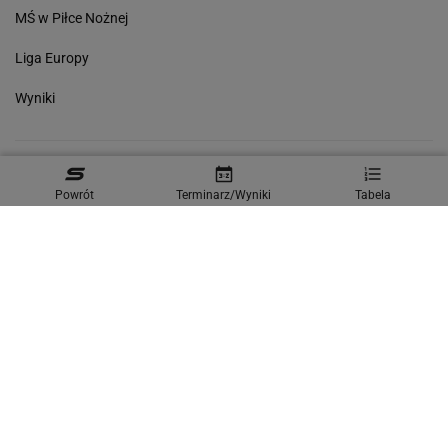
MŚ w Piłce Nożnej
Liga Europy
Wyniki
Gazeta.pl
Wiadomości
Sport.pl
Biznes
Gazeta Wyborcza
Powrót
Terminarz/Wyniki
Tabela
Buzz
Pogoda
Wideo
Tok.FM
Poczta
Facebook
RSS
Copyright © Gazeta.pl sp. z o.o.
O Nas
Staże u nas
Reklama
Polityka prywatności
Wszystkie artykuły
Zasady korzystania z portalu
Zgłoś uwagi