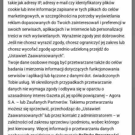
takie jak adresy IP, adresy e-mail czy identyfikatory plików
cookie lub inne informacje zapisane w tych plikach do celów
marketingowych, w szczególności na potrzeby wyświetlania
reklam dopasowanych do Twoich zainteresowań i preferencji w
swoich serwisach, aplikacjach i w Internecie lub personalizacji
treści w nich wyświetlanych. Wyrażenie zgody jest dobrowolne.
Jeśli nie chcesz wyrazić zgody, chcesz ograniczyć jej zakres lub
W dniach 5-14 czerwca w Arłamowie odbędzie się
chcesz wycofać zgodę uprzednio udzieloną przejdź do
„Ustawień Zaawansowanych”.
zgrupowanie kadry, a już 16 czerwca Polacy zagrają
Twoje dane osobowe mogą być przetwarzane także do celów
ze Słowacją. W grupie A znaleźli się jeszcze Szwedzi
badania i mierzenia informacji dotyczących funkcjonowania
oraz Anglicy. Turniej potrwa do 30 czerwca.
serwisów i aplikacji lub łączone z danymi dot. świadczonych
Tobie usług. W określonych przypadkach przetwarzanie
danych nie wymaga zgody i odbywa się w oparciu o
uzasadniony interes Gazeta.pl, jej spółki powiązanej – Agora
S.A. – lub Zaufanych Partnerów. Takiemu przetwarzaniu
możesz się sprzeciwić, przechodząc do „Ustawień
Zaawansowanych” lub przez kontakt z administratorem – w
zależności od zakresu sprzeciwu i podmiotu, wobec którego
jest kierowany. Więcej informacji o przetwarzaniu danych