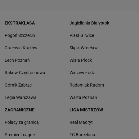
EKSTRAKLASA
Jagiellonia Białystok
Pogoń Szczecin
Piast Gliwice
Cracovia Kraków
Śląsk Wrocław
Lech Poznań
Wisła Płock
Raków Częstochowa
Widzew Łódź
Górnik Zabrze
Radomiak Radom
Legia Warszawa
Warta Poznań
ZAGRANICZNE
LIGA MISTRZÓW
Polacy za granicą
Real Madryt
Premier League
FC Barcelona