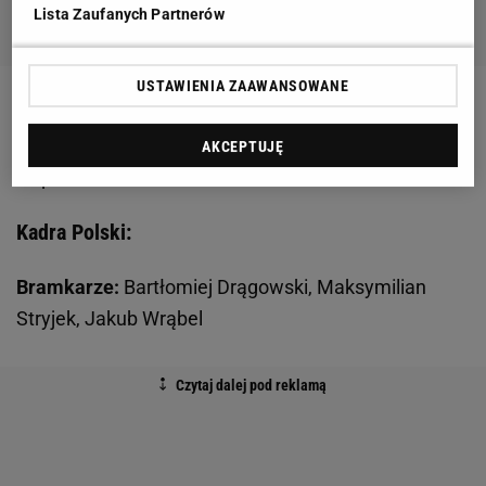
Lista Zaufanych Partnerów
USTAWIENIA ZAAWANSOWANE
Na
Euro
nie zagrają Piotr Zieliński oraz Arkadiusz
Milik. Na ich udział w tym turnieju nie zgodziło się
AKCEPTUJĘ
Napoli.
Kadra Polski:
Bramkarze:
Bartłomiej Drągowski, Maksymilian
Stryjek, Jakub Wrąbel