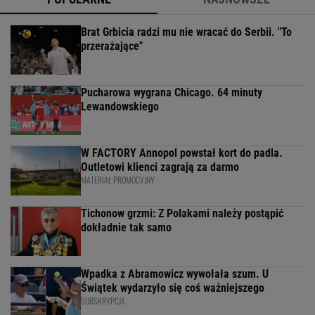
Brat Grbicia radzi mu nie wracać do Serbii. "To
przerażające"
Pucharowa wygrana Chicago. 64 minuty
Lewandowskiego
W FACTORY Annopol powstał kort do padla.
Outletowi klienci zagrają za darmo
MATERIAŁ PROMOCYJNY
Tichonow grzmi: Z Polakami należy postąpić
dokładnie tak samo
Wpadka z Abramowicz wywołała szum. U
Świątek wydarzyło się coś ważniejszego
SUBSKRYPCJA