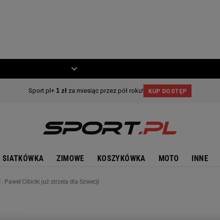
ZIECKO
MOTO
SIATKÓWKA
ZIMOWE
KOSZYKÓWKA
MOTO
INNE
 Paweł Cibicki już strzela dla Szwecji