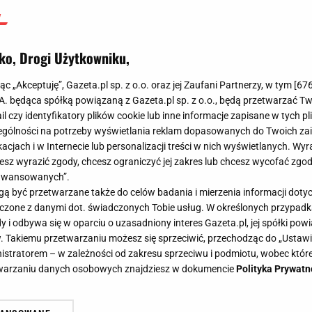
ko, Drogi Użytkowniku,
jąc „Akceptuję”, Gazeta.pl sp. z o.o. oraz jej Zaufani Partnerzy, w tym [
67
.A. będąca spółką powiązaną z Gazeta.pl sp. z o.o., będą przetwarzać T
ail czy identyfikatory plików cookie lub inne informacje zapisane w tych p
gólności na potrzeby wyświetlania reklam dopasowanych do Twoich zain
acjach i w Internecie lub personalizacji treści w nich wyświetlanych. Wyr
cesz wyrazić zgody, chcesz ograniczyć jej zakres lub chcesz wycofać zgo
aawansowanych”.
 być przetwarzane także do celów badania i mierzenia informacji dot
 łączone z danymi dot. świadczonych Tobie usług. W określonych przypad
i odbywa się w oparciu o uzasadniony interes Gazeta.pl, jej spółki powi
. Takiemu przetwarzaniu możesz się sprzeciwić, przechodząc do „Ust
nistratorem – w zależności od zakresu sprzeciwu i podmiotu, wobec które
etwarzaniu danych osobowych znajdziesz w dokumencie
Polityka Prywatn