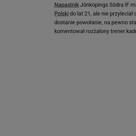
Napastnik
Jönköpings Södra IF mi
Polski
do lat 21, ale nie przyleciał
dostanie powołanie, na pewno staw
komentował rozżalony trener kadr