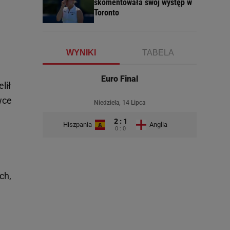
skomentowała swój występ w
Toronto
WYNIKI
TABELA
Euro Final
lił
wce
Niedziela, 14 Lipca
2 : 1
Hiszpania
Anglia
0 : 0
ch,