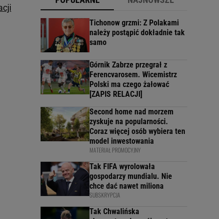
cji
Tichonow grzmi: Z Polakami
należy postąpić dokładnie tak
samo
Górnik Zabrze przegrał z
Ferencvarosem. Wicemistrz
Polski ma czego żałować
[ZAPIS RELACJI]
Second home nad morzem
zyskuje na popularności.
Coraz więcej osób wybiera ten
model inwestowania
MATERIAŁ PROMOCYJNY
Tak FIFA wyrolowała
gospodarzy mundialu. Nie
chce dać nawet miliona
SUBSKRYPCJA
Tak Chwalińska