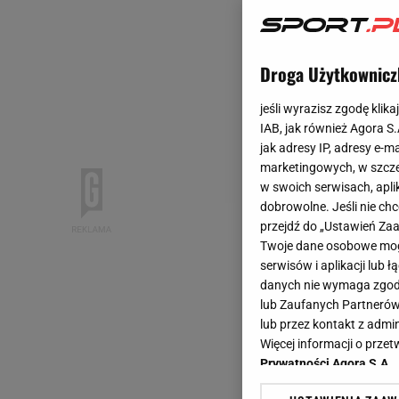
Droga Użytkownicz
jeśli wyrazisz zgodę klika
IAB, jak również Agora S
jak adresy IP, adresy e-m
marketingowych, w szcze
w swoich serwisach, aplik
dobrowolne. Jeśli nie ch
przejdź do „Ustawień Z
Twoje dane osobowe mogą
serwisów i aplikacji lub
danych nie wymaga zgody 
lub Zaufanych Partnerów
lub przez kontakt z admi
Więcej informacji o prz
Prywatności Agora S.A.