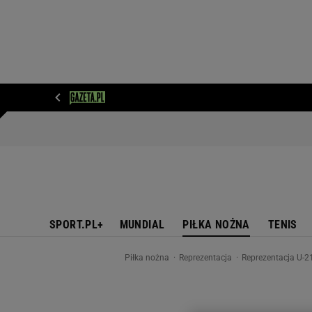
WIADOMOŚCI
NEXT
SPORT
PLOTEK
D
SPORT.PL+
MUNDIAL
PIŁKA NOŻNA
TENIS
Piłka nożna
Reprezentacja
Reprezentacja U-21.