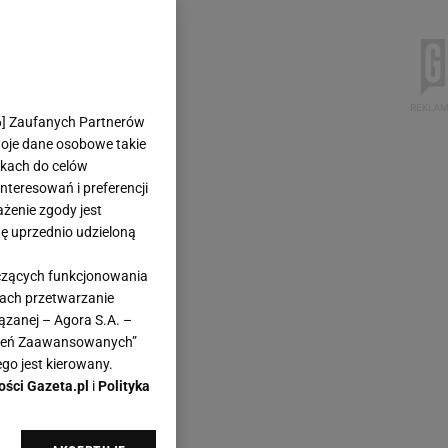
6
] Zaufanych Partnerów
woje dane osobowe takie
likach do celów
teresowań i preferencji
ażenie zgody jest
dę uprzednio udzieloną
yczących funkcjonowania
kach przetwarzanie
ązanej – Agora S.A. –
awień Zaawansowanych”
go jest kierowany.
ości Gazeta.pl
i
Polityka