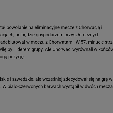
ostał powołanie na eliminacyjne mecze z Chorwacją i
inacjach, bo będzie gospodarzem przyszłorocznych
 zadebiutował w
meczu
z Chorwatami. W 57. minucie strze
wilę byli liderem grupy. Ale Chorwaci wyrównali w końcó
ugą pozycję.
skie i szwedzkie, ale wcześniej zdecydował się na grę w
ki. W biało-czerwonych barwach wystąpił w dwóch mecza