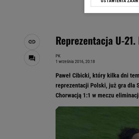
USTAWIENIA ZAA
Klikając „Akceptuję” wyra
Zaufanych Partnerów i A
dotyczące plików cookie,
odnośnik „Ustawienia pr
plików cookie możliwa je
Reprezentacja U-21. 
My, nasi Zaufani Partne
Użycie dokładnych danych
Przechowywanie informacji
PK
1 września 2016, 20:18
badnie odbiorców i uleps
Paweł Cibicki, który kilka dni t
reprezentacji Polski, już gra dla
Chorwacją 1:1 w meczu eliminacji