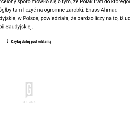
elony sporo mówiło się o tym, że Polak trafi do którego
ógłby tam liczyć na ogromne zarobki. Enass Ahmad
skiej w Polsce, powiedziała, że bardzo liczy na to, iż u
ii Saudyjskiej.