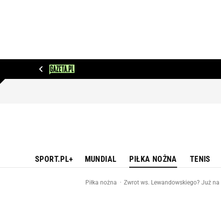
WIADOMOŚCI
NEXT
SPORT
PLOTEK
D
SPORT.PL+
MUNDIAL
PIŁKA NOŻNA
TENIS
Piłka nożna
Zwrot ws. Lewandowskiego? Już na n