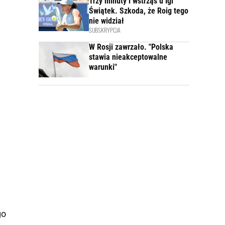
Trzy minuty i wstrząs u Igi
Świątek. Szkoda, że Roig tego
nie widział
SUBSKRYPCJA
W Rosji zawrzało. "Polska
stawia nieakceptowalne
warunki"
go