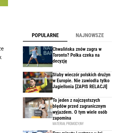
POPULARNE
NAJNOWSZE
że
Chwalińska znów zagra w
Toronto? Polka czeka na
k
decyzję
Słaby wieczór polskich drużyn
w Europie. Nie zawiodła tylko
Jagiellonia [ZAPIS RELACJI]
To jeden z najczęstszych
błędów przed zagranicznym
wyjazdem. O tym wiele osób
zapomina
MATERIAŁ PROMOCYJNY