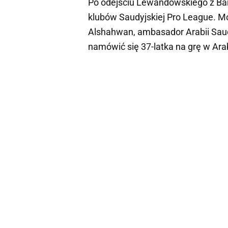
Po odejściu Lewandowskiego z Barc
klubów Saudyjskiej Pro League. M
Alshahwan, ambasador Arabii Saudyj
namówić się 37-latka na grę w Arab