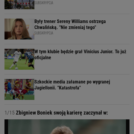
SUBSKRYPCJA
Były trener Sereny Williams ostrzega
Chwalińską. "Nie zmieniaj tego"
SUBSKRYPCJA
W tym klubie będzie grał Vinicius Junior. To już
oficjalne
Szkockie media załamane po wygranej
Jagiellonii. "Katastrofa"
1/15
Zbigniew Boniek swoją karierę zaczynał w: