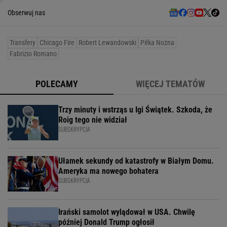
Obserwuj nas
Transfery
Chicago Fire
Robert Lewandowski
Piłka Nożna
Fabrizio Romano
POLECAMY
WIĘCEJ TEMATÓW
Trzy minuty i wstrząs u Igi Świątek. Szkoda, że
Roig tego nie widział
SUBSKRYPCJA
Ułamek sekundy od katastrofy w Białym Domu.
Ameryka ma nowego bohatera
SUBSKRYPCJA
Irański samolot wylądował w USA. Chwilę
później Donald Trump ogłosił