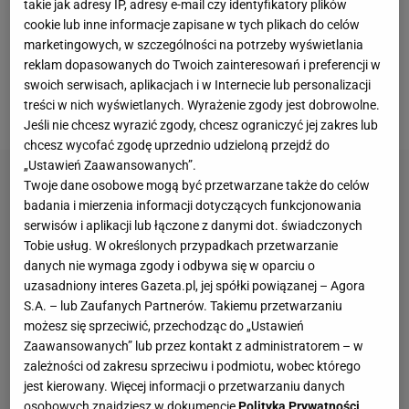
zespół, który będzie realnie walczył o mistrzostwa -
takie jak adresy IP, adresy e-mail czy identyfikatory plików
cookie lub inne informacje zapisane w tych plikach do celów
powiedział szkoleniowiec w rozmowie z Dominikiem
marketingowych, w szczególności na potrzeby wyświetlania
Wardzichowskim, dziennikarzem Sport.pl
. Kapitan
reklam dopasowanych do Twoich zainteresowań i preferencji w
reprezentacji Polski opuścił już Stany Zjednoczone -
swoich serwisach, aplikacjach i w Internecie lub personalizacji
treści w nich wyświetlanych. Wyrażenie zgody jest dobrowolne.
czy wróci na podpisanie kontraktu?
Jeśli nie chcesz wyrazić zgody, chcesz ograniczyć jej zakres lub
chcesz wycofać zgodę uprzednio udzieloną przejdź do
„Ustawień Zaawansowanych”.
Twoje dane osobowe mogą być przetwarzane także do celów
badania i mierzenia informacji dotyczących funkcjonowania
serwisów i aplikacji lub łączone z danymi dot. świadczonych
Tobie usług. W określonych przypadkach przetwarzanie
danych nie wymaga zgody i odbywa się w oparciu o
uzasadniony interes Gazeta.pl, jej spółki powiązanej – Agora
S.A. – lub Zaufanych Partnerów. Takiemu przetwarzaniu
możesz się sprzeciwić, przechodząc do „Ustawień
Zaawansowanych” lub przez kontakt z administratorem – w
zależności od zakresu sprzeciwu i podmiotu, wobec którego
jest kierowany. Więcej informacji o przetwarzaniu danych
osobowych znajdziesz w dokumencie
Polityka Prywatności