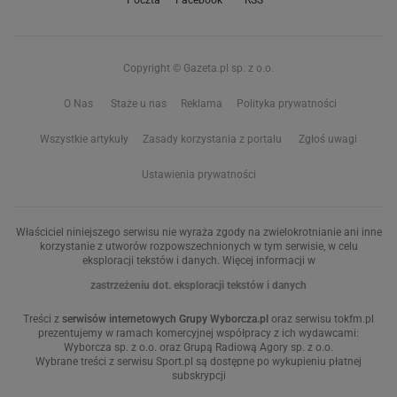
Poczta
Facebook
RSS
Copyright © Gazeta.pl sp. z o.o.
O Nas
Staże u nas
Reklama
Polityka prywatności
Wszystkie artykuły
Zasady korzystania z portalu
Zgłoś uwagi
Ustawienia prywatności
Właściciel niniejszego serwisu nie wyraża zgody na zwielokrotnianie ani inne
korzystanie z utworów rozpowszechnionych w tym serwisie, w celu
eksploracji tekstów i danych. Więcej informacji w
zastrzeżeniu dot. eksploracji tekstów i danych
Treści z
serwisów internetowych Grupy Wyborcza.pl
oraz serwisu tokfm.pl
prezentujemy w ramach komercyjnej współpracy z ich wydawcami:
Wyborcza sp. z o.o. oraz Grupą Radiową Agory sp. z o.o.
Wybrane treści z serwisu Sport.pl są dostępne po wykupieniu płatnej
subskrypcji