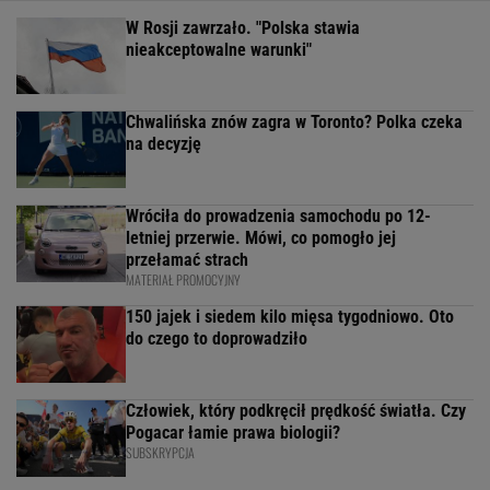
W Rosji zawrzało. "Polska stawia
nieakceptowalne warunki"
Chwalińska znów zagra w Toronto? Polka czeka
na decyzję
Wróciła do prowadzenia samochodu po 12-
letniej przerwie. Mówi, co pomogło jej
przełamać strach
MATERIAŁ PROMOCYJNY
150 jajek i siedem kilo mięsa tygodniowo. Oto
do czego to doprowadziło
Człowiek, który podkręcił prędkość światła. Czy
Pogacar łamie prawa biologii?
SUBSKRYPCJA