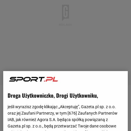
Droga Użytkowniczko, Drogi Użytkowniku,
- Chcemy
Roberta Lewandowskiego
, ale przed nami
jeszcze dużo pracy, żeby to zrobić - ogłosił Gregg
jeśli wyrazisz zgodę klikając „Akceptuję”, Gazeta.pl sp. z o.o.
oraz jej Zaufani Partnerzy, w tym [
676
] Zaufanych Partnerów
Berhalter, trener Chicago Fire. -
Chcemy być najlepsi
IAB, jak również Agora S.A. będąca spółką powiązaną z
i uważamy, że z Robertem możemy stworzyć
Gazeta.pl sp. z o.o., będą przetwarzać Twoje dane osobowe