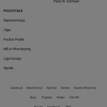
Paris St. Germain
POZOSTAŁE
Reprezentacja
I liga
Puchar Polski
MŚ w Piłce Nożnej
Liga Europy
Wyniki
Gazeta.pl
Wiadomości
Sport.pl
Biznes
Gazeta Wyborcza
Buzz
Pogoda
Wideo
Tok.FM