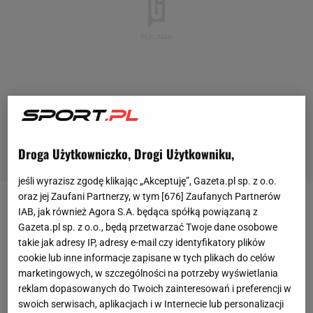
Droga Użytkowniczko, Drogi Użytkowniku,
jeśli wyrazisz zgodę klikając „Akceptuję”, Gazeta.pl sp. z o.o.
oraz jej Zaufani Partnerzy, w tym [
676
] Zaufanych Partnerów
Czy Robert Lewandowski rozpocznie sezon w nowej
IAB, jak również Agora S.A. będąca spółką powiązaną z
Gazeta.pl sp. z o.o., będą przetwarzać Twoje dane osobowe
dla siebie
lidze
? To wielce prawdopodobne. Plotki
takie jak adresy IP, adresy e-mail czy identyfikatory plików
nasiliły się po tym, jak Polak wyleciał do USA. Po co?
cookie lub inne informacje zapisane w tych plikach do celów
By negocjować kontrakt z Chicago Fire. To jego
marketingowych, w szczególności na potrzeby wyświetlania
reklam dopasowanych do Twoich zainteresowań i preferencji w
potencjalnie nowy pracodawca.
swoich serwisach, aplikacjach i w Internecie lub personalizacji