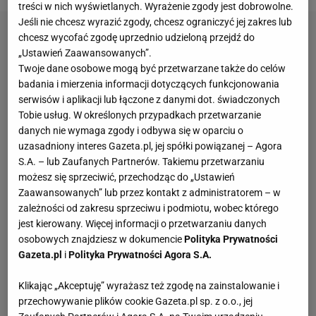
treści w nich wyświetlanych. Wyrażenie zgody jest dobrowolne.
Jeśli nie chcesz wyrazić zgody, chcesz ograniczyć jej zakres lub
chcesz wycofać zgodę uprzednio udzieloną przejdź do
„Ustawień Zaawansowanych”.
Twoje dane osobowe mogą być przetwarzane także do celów
badania i mierzenia informacji dotyczących funkcjonowania
serwisów i aplikacji lub łączone z danymi dot. świadczonych
Tobie usług. W określonych przypadkach przetwarzanie
danych nie wymaga zgody i odbywa się w oparciu o
uzasadniony interes Gazeta.pl, jej spółki powiązanej – Agora
S.A. – lub Zaufanych Partnerów. Takiemu przetwarzaniu
możesz się sprzeciwić, przechodząc do „Ustawień
Zaawansowanych” lub przez kontakt z administratorem – w
zależności od zakresu sprzeciwu i podmiotu, wobec którego
jest kierowany. Więcej informacji o przetwarzaniu danych
osobowych znajdziesz w dokumencie
Polityka Prywatności
Gazeta.pl
i
Polityka Prywatności Agora S.A.
Klikając „Akceptuję” wyrażasz też zgodę na zainstalowanie i
przechowywanie plików cookie Gazeta.pl sp. z o.o., jej