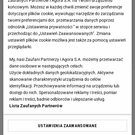
Zaufanych Partnerów i Agora S.A. na Twoim urządzeniu
końcowym. Możesz w każdej chwili zmienić swoje preferencje
dotyczące plików cookie, wywołując narzędzie do zarządzania
twoimi preferencjami dot. przetwarzania danych poprzez
odnośnik „Ustawienia prywatności ” w stopce serwisu i
przechodząc do „Ustawień Zaawansowanych”. Zmiana
ustawień plików cookie możliwa jest także za pomocą ustawień
przeglądarki.
My, nasi Zaufani Partnerzy i Agora S.A. możemy przetwarzać
dane osobowe w następujących celach:
Użycie dokładnych danych geolokalizacyjnych. Aktywne
skanowanie charakterystyki urządzenia do celów
Zobacz wideo
Najgorszy mecz Lewandowskiego w
identyfikacji. Przechowywanie informacji na urządzeniu lub
kadrze? Kosecki: Robert był myślami na testach
dostęp do nich. Spersonalizowane reklamy i treści, pomiar
reklam i treści, badnie odbiorców i ulepszanie usług.
medycznych. Może czas na koniec?
Lista Zaufanych Partnerów
Sebastian Staszewski mówi o wizycie
USTAWIENIA ZAAWANSOWANE
Lewandowskiego w USA. "Przede wszystkim: