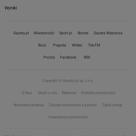
Wyniki
Gazeta.pl
Wiadomości
Sport.pl
Biznes
Gazeta Wyborcza
Buzz
Pogoda
Wideo
Tok.FM
Poczta
Facebook
RSS
Copyright © Gazeta.pl sp. z o.o.
O Nas
Staże u nas
Reklama
Polityka prywatności
Wszystkie artykuły
Zasady korzystania z portalu
Zgłoś uwagi
Ustawienia prywatności