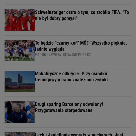
Schweinsteiger ostro o tym, co zrobiła FIFA. "To
nie był dobry pomysł"
To będzie "czarny koń" MŚ? "Wszystko pięknie,
ładnie wygląda"
MATERIAŁ ZAWIERA LOKOWANIE PRODUKTU
Makabryczne odkrycie. Przy ośrodku
treningowym Iranu znaleziono zwłoki
Drugi sparing Barcelony odwołany!
Przygotowania storpedowane
Lech i Jagiellonia wygrały w pucharach. Jest