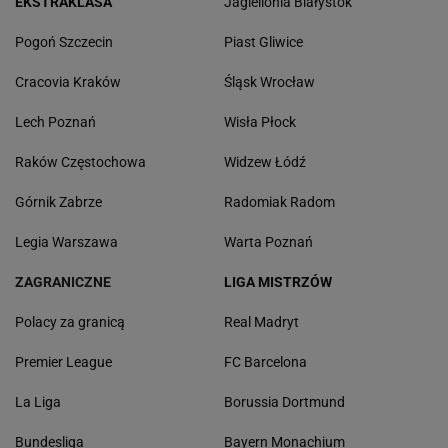
EKSTRAKLASA
Jagiellonia Białystok
Pogoń Szczecin
Piast Gliwice
Cracovia Kraków
Śląsk Wrocław
Lech Poznań
Wisła Płock
Raków Częstochowa
Widzew Łódź
Górnik Zabrze
Radomiak Radom
Legia Warszawa
Warta Poznań
ZAGRANICZNE
LIGA MISTRZÓW
Polacy za granicą
Real Madryt
Premier League
FC Barcelona
La Liga
Borussia Dortmund
Bundesliga
Bayern Monachium