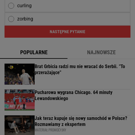
curling
zorbing
NASTĘPNE PYTANIE
POPULARNE
NAJNOWSZE
Brat Grbicia radzi mu nie wracać do Serbii. "To
przerażające"
Pucharowa wygrana Chicago. 64 minuty
Lewandowskiego
Jak teraz kupuje się nowy samochód w Polsce?
Rozmawiamy z ekspertem
MATERIAŁ PROMOCYJNY