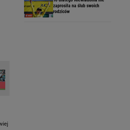
zaprosiła na ślub swoich
rodziców
wiej