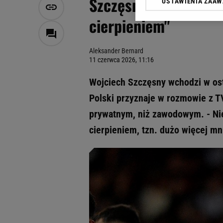
Szczęsny mówi wprost
USTAWIENIA ZAA
Klikając „Akceptuję” wyra
Zaufanych Partnerów i A
cierpieniem"
dotyczące plików cookie,
odnośnik „Ustawienia pr
plików cookie możliwa je
Aleksander Bernard
11 czerwca 2026, 11:16
My, nasi Zaufani Partne
Użycie dokładnych danych
Wojciech Szczęsny wchodzi w ost
Przechowywanie informacji
Polski przyznaje w rozmowie z TV
badnie odbiorców i uleps
prywatnym, niż zawodowym. - Nie
cierpieniem, tzn. dużo więcej mn