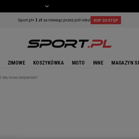
ZIECKO
MOTO
ZIMOWE
KOSZYKÓWKA
MOTO
INNE
MAGAZYN S
t dla mnie cierpieniem"