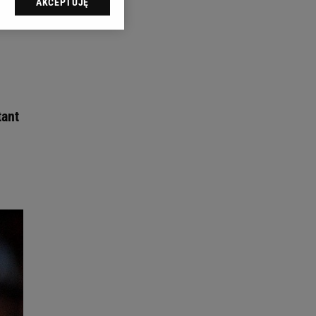
AKCEPTUJĘ
l sp. z o.o., jej
ić swoje preferencje
arzania danych poprzez
ych”. Zmiana ustawień
ach:
 celów identyfikacji.
tant
omiar reklam i treści,