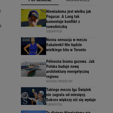
z
Niewiadoma jest wielka jak
Pogacar. A Lang tak
komentuje konflikt z
o
zawodniczką
SUBSKRYPCJA
Nocna sensacja w meczu
Sabalenki! Nie będzie
wielkiego hitu w Toronto
Północna brama gazowa. Jak
Polska buduje nową
architekturę energetyczną
regionu
MATERIAŁ PROMOCYJNY
Takiego meczu Iga Świątek
nie zagrała od miesięcy.
Sukces większy niż się wydaje
SUBSKRYPCJA
To dlatego Niewiadoma nie