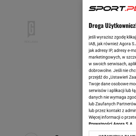
Droga Użytkownicz
jeśli wyrazisz zgodę klika
IAB, jak również Agora S
jak adresy IP, adresy e-m
marketingowych, w szcze
w swoich serwisach, aplik
dobrowolne. Jeśli nie ch
przejdź do „Ustawień Z
Twoje dane osobowe mogą
serwisów i aplikacji lub
danych nie wymaga zgody 
lub Zaufanych Partnerów
lub przez kontakt z admi
Więcej informacji o prz
Prywatności Agora S.A.