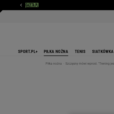
WIADOMOŚCI
NEXT
SPORT
PLOTEK
D
SPORT.PL+
PIŁKA NOŻNA
TENIS
SIATKÓWKA
Piłka nożna
Szczęsny mówi wprost. "Trening jes