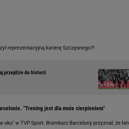
ył reprezentacyjną karierę Szczęsnego?!
j przejdzie do historii
celonie. "Trening jest dla mnie cierpieniem"
w oko" w TVP Sport. Bramkarz Barcelony przyznał, że łat