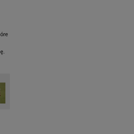
tóre
ię.