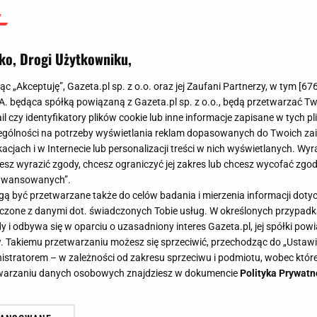
ko, Drogi Użytkowniku,
jąc „Akceptuję”, Gazeta.pl sp. z o.o. oraz jej Zaufani Partnerzy, w tym [
67
.A. będąca spółką powiązaną z Gazeta.pl sp. z o.o., będą przetwarzać T
ail czy identyfikatory plików cookie lub inne informacje zapisane w tych p
gólności na potrzeby wyświetlania reklam dopasowanych do Twoich zain
acjach i w Internecie lub personalizacji treści w nich wyświetlanych. Wyr
cesz wyrazić zgody, chcesz ograniczyć jej zakres lub chcesz wycofać zgo
aawansowanych”.
 być przetwarzane także do celów badania i mierzenia informacji dot
 łączone z danymi dot. świadczonych Tobie usług. W określonych przypad
i odbywa się w oparciu o uzasadniony interes Gazeta.pl, jej spółki powi
. Takiemu przetwarzaniu możesz się sprzeciwić, przechodząc do „Ust
nistratorem – w zależności od zakresu sprzeciwu i podmiotu, wobec które
etwarzaniu danych osobowych znajdziesz w dokumencie
Polityka Prywatn