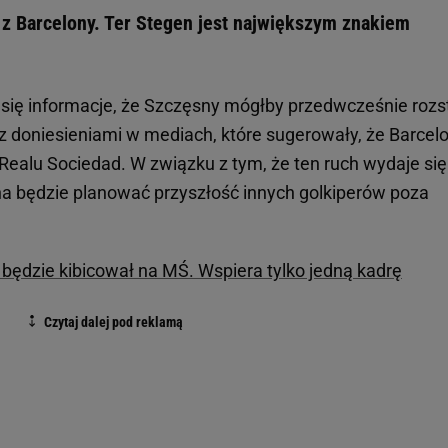
z Barcelony. Ter Stegen jest największym znakiem
 się informacje, że Szczęsny mógłby przedwcześnie rozs
 z doniesieniami w mediach, które sugerowały, że Barcel
ealu Sociedad. W związku z tym, że ten ruch wydaje się
a będzie planować przyszłość innych golkiperów poza
będzie kibicował na MŚ. Wspiera tylko jedną kadrę