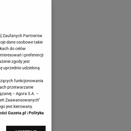
6
] Zaufanych Partnerów
woje dane osobowe takie
likach do celów
teresowań i preferencji
ażenie zgody jest
dę uprzednio udzieloną
yczących funkcjonowania
kach przetwarzanie
ązanej – Agora S.A. –
awień Zaawansowanych”
go jest kierowany.
ości Gazeta.pl
i
Polityka