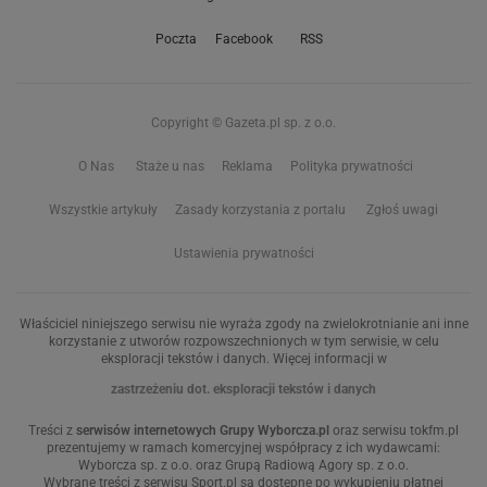
Poczta
Facebook
RSS
Copyright © Gazeta.pl sp. z o.o.
O Nas
Staże u nas
Reklama
Polityka prywatności
Wszystkie artykuły
Zasady korzystania z portalu
Zgłoś uwagi
Ustawienia prywatności
Właściciel niniejszego serwisu nie wyraża zgody na zwielokrotnianie ani inne
korzystanie z utworów rozpowszechnionych w tym serwisie, w celu
eksploracji tekstów i danych. Więcej informacji w
zastrzeżeniu dot. eksploracji tekstów i danych
Treści z
serwisów internetowych Grupy Wyborcza.pl
oraz serwisu tokfm.pl
prezentujemy w ramach komercyjnej współpracy z ich wydawcami:
Wyborcza sp. z o.o. oraz Grupą Radiową Agory sp. z o.o.
Wybrane treści z serwisu Sport.pl są dostępne po wykupieniu płatnej