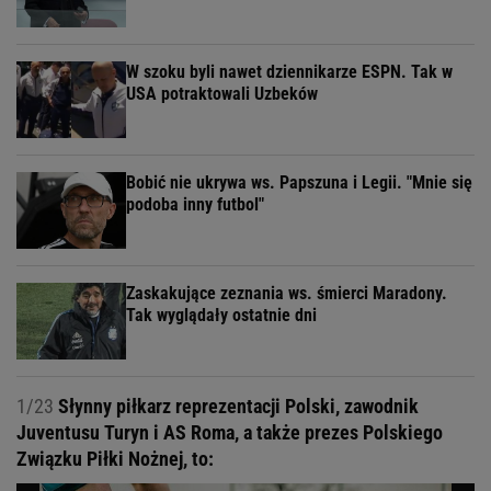
W szoku byli nawet dziennikarze ESPN. Tak w
USA potraktowali Uzbeków
Bobić nie ukrywa ws. Papszuna i Legii. "Mnie się
podoba inny futbol"
Zaskakujące zeznania ws. śmierci Maradony.
Tak wyglądały ostatnie dni
1/23
Słynny piłkarz reprezentacji Polski, zawodnik
Juventusu Turyn i AS Roma, a także prezes Polskiego
Związku Piłki Nożnej, to: