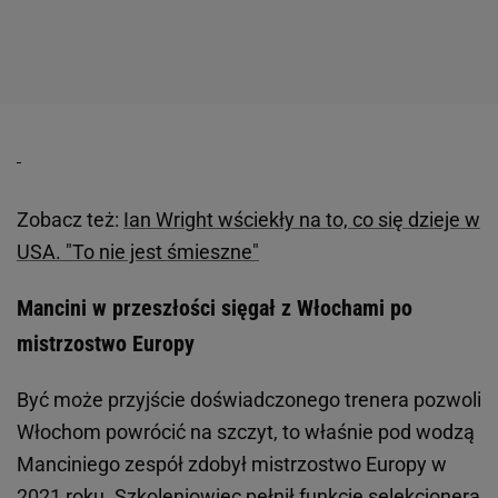
Zobacz też:
Ian Wright wściekły na to, co się dzieje w
USA. "To nie jest śmieszne"
Mancini w przeszłości sięgał z Włochami po
mistrzostwo Europy
Być może przyjście doświadczonego trenera pozwoli
Włochom powrócić na szczyt, to właśnie pod wodzą
Manciniego zespół zdobył mistrzostwo Europy w
2021 roku. Szkoleniowiec pełnił funkcje selekcjonera