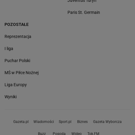
Juventus Turyn
Paris St. Germain
POZOSTAŁE
Reprezentacja
I liga
Puchar Polski
MŚ w Piłce Nożnej
Liga Europy
Wyniki
Gazeta.pl
Wiadomości
Sport.pl
Biznes
Gazeta Wyborcza
Buzz
Pogoda
Wideo
Tok.FM