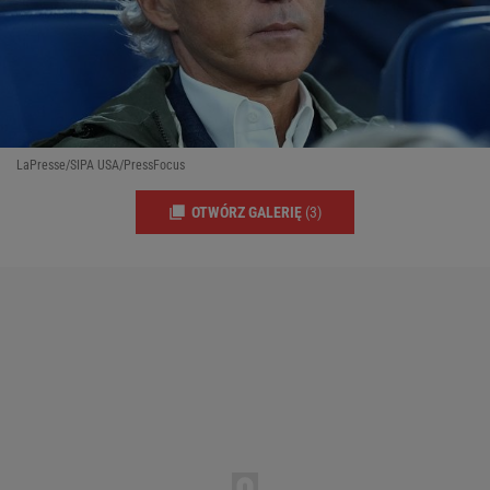
LaPresse/SIPA USA/PressFocus
OTWÓRZ GALERIĘ
(3)