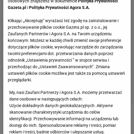
osobowych znajdziesz w dokumencie
Polityka Prywatności
Gazeta.pl
i
Polityka Prywatności Agora S.A.
Klikając „Akceptuję” wyrażasz też zgodę na zainstalowanie i
przechowywanie plików cookie Gazeta.pl sp. z o.o., jej
Zaufanych Partnerów i Agora S.A. na Twoim urządzeniu
końcowym. Możesz w każdej chwili zmienić swoje preferencje
dotyczące plików cookie, wywołując narzędzie do zarządzania
twoimi preferencjami dot. przetwarzania danych poprzez
odnośnik „Ustawienia prywatności ” w stopce serwisu i
przechodząc do „Ustawień Zaawansowanych”. Zmiana
ustawień plików cookie możliwa jest także za pomocą ustawień
przeglądarki.
My, nasi Zaufani Partnerzy i Agora S.A. możemy przetwarzać
dane osobowe w następujących celach:
Użycie dokładnych danych geolokalizacyjnych. Aktywne
skanowanie charakterystyki urządzenia do celów
Zobacz wideo
Żelazny mocno o Lewandowskim:
identyfikacji. Przechowywanie informacji na urządzeniu lub
dostęp do nich. Spersonalizowane reklamy i treści, pomiar
Takiego sfrustrowanego jeszcze nie widzieliśmy
reklam i treści, badnie odbiorców i ulepszanie usług.