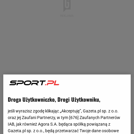
Trwający od kilkunastu lat koszmar Włochów się nie
Droga Użytkowniczko, Drogi Użytkowniku,
kończy, w
marcu
Azzurri przegrali po rzutach
karnych w
finale
baraży z Bośnią i Hercegowiną, w
jeśli wyrazisz zgodę klikając „Akceptuję”, Gazeta.pl sp. z o.o.
konsekwencji czterokrotni
mistrzowie świata
oraz jej Zaufani Partnerzy, w tym [
676
] Zaufanych Partnerów
IAB, jak również Agora S.A. będąca spółką powiązaną z
opuszczą trzeci
mundial
z rzędu. Od razu po
Gazeta.pl sp. z o.o., będą przetwarzać Twoje dane osobowe