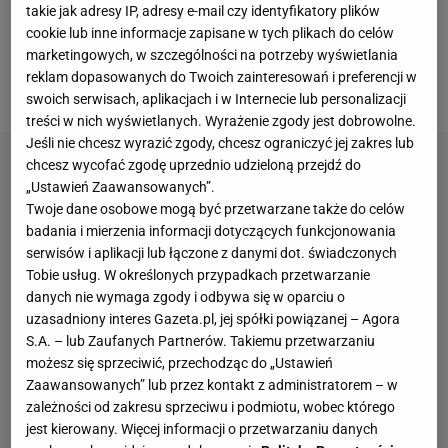
kompromitującej porażce pożegnano się z
Gennaro
takie jak adresy IP, adresy e-mail czy identyfikatory plików
Gattuso
, zastąpił go Silvio Baldini, ale od samego
cookie lub inne informacje zapisane w tych plikach do celów
marketingowych, w szczególności na potrzeby wyświetlania
początku był traktowany tylko jako opcja
reklam dopasowanych do Twoich zainteresowań i preferencji w
tymczasowa.
swoich serwisach, aplikacjach i w Internecie lub personalizacji
treści w nich wyświetlanych. Wyrażenie zgody jest dobrowolne.
Jeśli nie chcesz wyrazić zgody, chcesz ograniczyć jej zakres lub
chcesz wycofać zgodę uprzednio udzieloną przejdź do
„Ustawień Zaawansowanych”.
Twoje dane osobowe mogą być przetwarzane także do celów
badania i mierzenia informacji dotyczących funkcjonowania
serwisów i aplikacji lub łączone z danymi dot. świadczonych
Tobie usług. W określonych przypadkach przetwarzanie
danych nie wymaga zgody i odbywa się w oparciu o
uzasadniony interes Gazeta.pl, jej spółki powiązanej – Agora
S.A. – lub Zaufanych Partnerów. Takiemu przetwarzaniu
możesz się sprzeciwić, przechodząc do „Ustawień
Zaawansowanych” lub przez kontakt z administratorem – w
zależności od zakresu sprzeciwu i podmiotu, wobec którego
jest kierowany. Więcej informacji o przetwarzaniu danych