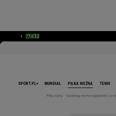
WIADOMOŚCI
NEXT
SPORT
PLOTEK
D
SPORT.PL+
MUNDIAL
PIŁKA NOŻNA
TENIS
Piłka nożna
Kardiolog nie ma wątpliwości, co t