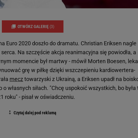
OTWÓRZ GALERIĘ
(3)
na Euro 2020 doszło do dramatu. Christian Eriksen nagle
erca. Na szczęście akcja reanimacyjna się powiodła, a
pewnym momencie był martwy - mówił Morten Boesen, leka
ynuować grę w piłkę dzięki wszczepieniu kardiowertera-
rała
mecz
towarzyski z Ukrainą, a Eriksen upadł na boisk
ko o własnych siłach. "Chcę uspokoić wszystkich, bo była 
21 roku" - pisał w oświadczeniu.