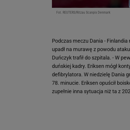
Fot. REUTERS/Ritzau Scanpix Denmark
Podczas meczu Dania - Finlandia 
upadł na murawę z powodu ataku s
Duńczyk trafił do szpitala. - W 
duńskiej kadry. Eriksen mógł kont
defibrylatora. W niedzielę Dania g
78. minucie. Eriksen opuścił bois
zupełnie inna sytuacja niż ta z 20