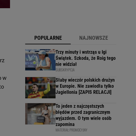
POPULARNE
NAJNOWSZE
Trzy minuty i wstrząs u Igi
Świątek. Szkoda, że Roig tego
rz
nie widział
SUBSKRYPCJA
o w
Słaby wieczór polskich drużyn
w Europie. Nie zawiodła tylko
to
Jagiellonia [ZAPIS RELACJI]
To jeden z najczęstszych
błędów przed zagranicznym
wyjazdem. O tym wiele osób
zapomina
MATERIAŁ PROMOCYJNY