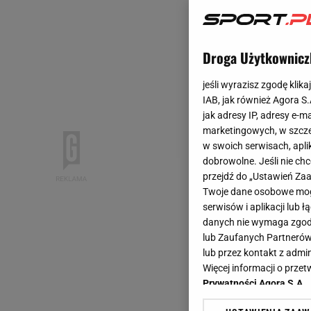
Droga Użytkownicz
jeśli wyrazisz zgodę klika
IAB, jak również Agora S
jak adresy IP, adresy e-m
marketingowych, w szcze
w swoich serwisach, aplik
dobrowolne. Jeśli nie ch
przejdź do „Ustawień Z
Twoje dane osobowe mogą
serwisów i aplikacji lub
danych nie wymaga zgody 
lub Zaufanych Partnerów
lub przez kontakt z admi
Więcej informacji o prz
Prywatności Agora S.A.