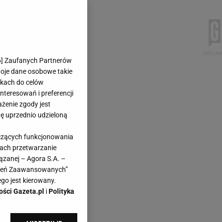
6
] Zaufanych Partnerów
woje dane osobowe takie
likach do celów
teresowań i preferencji
ażenie zgody jest
dę uprzednio udzieloną
yczących funkcjonowania
kach przetwarzanie
ązanej – Agora S.A. –
awień Zaawansowanych”
go jest kierowany.
ości Gazeta.pl
i
Polityka