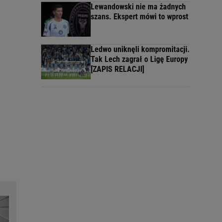
Lewandowski nie ma żadnych
szans. Ekspert mówi to wprost
Ledwo uniknęli kompromitacji.
Tak Lech zagrał o Ligę Europy
[ZAPIS RELACJI]