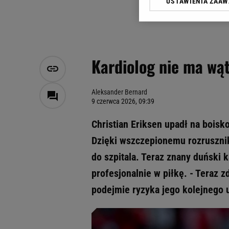
USTAWIENIA ZAA
Klikając „Akceptuję” wyra
Zaufanych Partnerów i A
dotyczące plików cookie,
odnośnik „Ustawienia pr
plików cookie możliwa je
Kardiolog nie ma wąt
My, nasi Zaufani Partne
Użycie dokładnych danych
Przechowywanie informacji
Aleksander Bernard
9 czerwca 2026, 09:39
badnie odbiorców i uleps
Christian Eriksen upadł na boisk
Dzięki wszczepionemu rozruszniko
do szpitala. Teraz znany duński 
profesjonalnie w piłkę. - Teraz
podejmie ryzyka jego kolejnego