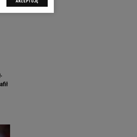
AKCEPTUJĘ
l sp. z o.o., jej
ić swoje preferencje
arzania danych poprzez
ych”. Zmiana ustawień
ach:
 celów identyfikacji.
omiar reklam i treści,
.
afił