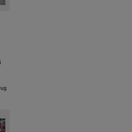
i
ług