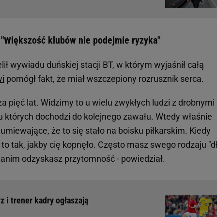
 "Większość klubów nie podejmie ryzyka"
ił wywiadu duńskiej stacji BT, w którym wyjaśnił całą
wi
pomógł fakt, że miał wszczepiony rozrusznik serca.
za pięć lat. Widzimy to u wielu zwykłych ludzi z drobnymi 
u których dochodzi do kolejnego zawału. Wtedy właśnie
umiewające, że to się stało na boisku piłkarskim. Kiedy
 to tak, jakby cię kopnęło. Często masz swego rodzaju "d
 zanim odzyskasz przytomność - powiedział.
z i trener kadry ogłaszają