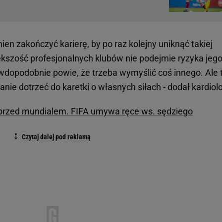
en zakończyć karierę, by po raz kolejny uniknąć takiej
ększość profesjonalnych klubów nie podejmie ryzyka jeg
dopodobnie powie, że trzeba wymyślić coś innego. Ale 
tanie dotrzeć do karetki o własnych siłach - dodał kardiol
przed mundialem. FIFA umywa ręce ws. sędziego