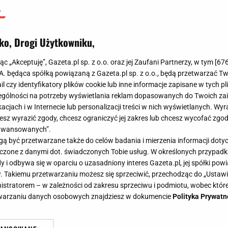
ko, Drogi Użytkowniku,
jąc „Akceptuję”, Gazeta.pl sp. z o.o. oraz jej Zaufani Partnerzy, w tym [
67
.A. będąca spółką powiązaną z Gazeta.pl sp. z o.o., będą przetwarzać T
ail czy identyfikatory plików cookie lub inne informacje zapisane w tych p
gólności na potrzeby wyświetlania reklam dopasowanych do Twoich zain
acjach i w Internecie lub personalizacji treści w nich wyświetlanych. Wyr
cesz wyrazić zgody, chcesz ograniczyć jej zakres lub chcesz wycofać zgo
aawansowanych”.
 być przetwarzane także do celów badania i mierzenia informacji dot
 łączone z danymi dot. świadczonych Tobie usług. W określonych przypad
i odbywa się w oparciu o uzasadniony interes Gazeta.pl, jej spółki powi
. Takiemu przetwarzaniu możesz się sprzeciwić, przechodząc do „Ust
nistratorem – w zależności od zakresu sprzeciwu i podmiotu, wobec które
etwarzaniu danych osobowych znajdziesz w dokumencie
Polityka Prywatn