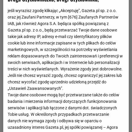
Nagrody FIFA oraz otwartym popieraniu powrotu
jeśli wyrazisz zgodę klikając „Akceptuję”, Gazeta.pl sp. z o.o.
Rosjan mimo trwającej wojny w
Ukrainie
.
oraz jej Zaufani Partnerzy, w tym [
676
] Zaufanych Partnerów
IAB, jak również Agora S.A. będąca spółką powiązaną z
Gazeta.pl sp. z o.o., będą przetwarzać Twoje dane osobowe
takie jak adresy IP, adresy e-mail czy identyfikatory plików
cookie lub inne informacje zapisane w tych plikach do celów
marketingowych, w szczególności na potrzeby wyświetlania
reklam dopasowanych do Twoich zainteresowań i preferencji w
swoich serwisach, aplikacjach i w Internecie lub personalizacji
treści w nich wyświetlanych. Wyrażenie zgody jest dobrowolne.
Jeśli nie chcesz wyrazić zgody, chcesz ograniczyć jej zakres lub
chcesz wycofać zgodę uprzednio udzieloną przejdź do
„Ustawień Zaawansowanych”.
Twoje dane osobowe mogą być przetwarzane także do celów
badania i mierzenia informacji dotyczących funkcjonowania
serwisów i aplikacji lub łączone z danymi dot. świadczonych
Tobie usług. W określonych przypadkach przetwarzanie
danych nie wymaga zgody i odbywa się w oparciu o
uzasadniony interes Gazeta.pl, jej spółki powiązanej – Agora