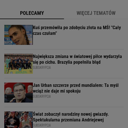
POLECAMY
WIĘCEJ TEMATÓW
Kuś przemówiła po zdobyciu złota na MŚ! "Cały
czas czułam"
Największa zmiana w światowej piłce wydarzyła
się po cichu. Brazylia popełniła błąd
SUBSKRYPCJA
Jan Urban szczerze przed mundialem: Ta myśl
wciąż nie daje mi spokoju
SUBSKRYPCJA
Świat zobaczył narodziny nowej gwiazdy.
Spektakularna przemiana Andriejewej
SUBSKRYPCJA