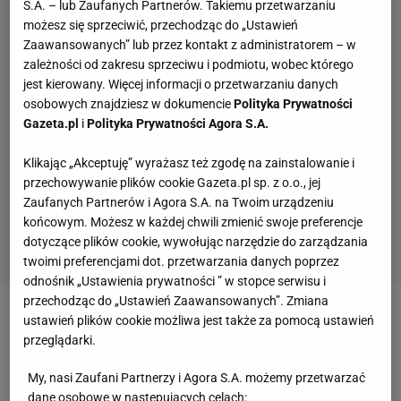
S.A. – lub Zaufanych Partnerów. Takiemu przetwarzaniu
możesz się sprzeciwić, przechodząc do „Ustawień
Zaawansowanych” lub przez kontakt z administratorem – w
zależności od zakresu sprzeciwu i podmiotu, wobec którego
jest kierowany. Więcej informacji o przetwarzaniu danych
osobowych znajdziesz w dokumencie
Polityka Prywatności
Gazeta.pl
i
Polityka Prywatności Agora S.A.
Klikając „Akceptuję” wyrażasz też zgodę na zainstalowanie i
przechowywanie plików cookie Gazeta.pl sp. z o.o., jej
Zaufanych Partnerów i Agora S.A. na Twoim urządzeniu
końcowym. Możesz w każdej chwili zmienić swoje preferencje
dotyczące plików cookie, wywołując narzędzie do zarządzania
twoimi preferencjami dot. przetwarzania danych poprzez
odnośnik „Ustawienia prywatności ” w stopce serwisu i
przechodząc do „Ustawień Zaawansowanych”. Zmiana
ustawień plików cookie możliwa jest także za pomocą ustawień
Zobacz wideo
Skandaliczne zachowanie Infantino
przeglądarki.
podczas losowania? Żelazny: Pokaz uległości wobec
Trumpa
My, nasi Zaufani Partnerzy i Agora S.A. możemy przetwarzać
dane osobowe w następujących celach: