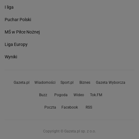
I liga
Puchar Polski
MŚ w Piłce Nożnej
Liga Europy
Wyniki
Gazeta.pl
Wiadomości
Sport.pl
Biznes
Gazeta Wyborcza
Buzz
Pogoda
Wideo
Tok.FM
Poczta
Facebook
RSS
Copyright © Gazeta.pl sp. z o.o.