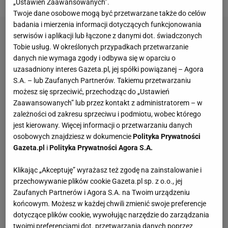
„Ustawień Zaawansowanych”.
Twoje dane osobowe mogą być przetwarzane także do celów
badania i mierzenia informacji dotyczących funkcjonowania
serwisów i aplikacji lub łączone z danymi dot. świadczonych
Tobie usług. W określonych przypadkach przetwarzanie
danych nie wymaga zgody i odbywa się w oparciu o
uzasadniony interes Gazeta.pl, jej spółki powiązanej – Agora
S.A. – lub Zaufanych Partnerów. Takiemu przetwarzaniu
możesz się sprzeciwić, przechodząc do „Ustawień
Zaawansowanych” lub przez kontakt z administratorem – w
zależności od zakresu sprzeciwu i podmiotu, wobec którego
jest kierowany. Więcej informacji o przetwarzaniu danych
osobowych znajdziesz w dokumencie
Polityka Prywatności
Gazeta.pl
i
Polityka Prywatności Agora S.A.
Klikając „Akceptuję” wyrażasz też zgodę na zainstalowanie i
przechowywanie plików cookie Gazeta.pl sp. z o.o., jej
Zaufanych Partnerów i Agora S.A. na Twoim urządzeniu
końcowym. Możesz w każdej chwili zmienić swoje preferencje
dotyczące plików cookie, wywołując narzędzie do zarządzania
twoimi preferencjami dot. przetwarzania danych poprzez