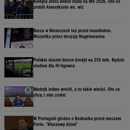
Kolejna afera wokół Iranu na MŚ 2026. Oto co
zrobili Amerykanie ws. wiz
Burza w Niemczech tuż przed mundialem.
Wszystko przez decyzję Nagelsmanna
Polskie miasto bierze kredyt na 255 mln. Będzie
stadion dla IV-ligowca
Mudryk ledwo wrócił, a tu takie wieści. Oto co
chcą z nim zrobić
W Portugalii głośno o Bednarku przed meczem
Porto. "Kluczowy dzień"