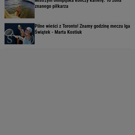
Mistrzyni olimpijska kończy karierę. To żona
znanego piłkarza
Pilne wieści z Toronto! Znamy godzinę meczu Iga
Świątek - Marta Kostiuk