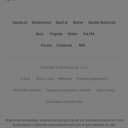
Gazeta.pl
Wiadomości
Sport.pl
Biznes
Gazeta Wyborcza
Buzz
Pogoda
Wideo
Tok.FM
Poczta
Facebook
RSS
Copyright © Gazeta.pl sp. z o.o.
O Nas
Staże u nas
Reklama
Polityka prywatności
Wszystkie artykuły
Zasady korzystania z portalu
Zgłoś uwagi
Ustawienia prywatności
Właściciel niniejszego serwisu nie wyraża zgody na zwielokrotnianie ani inne
korzystanie z utworów rozpowszechnionych w tym serwisie, w celu