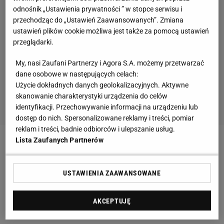
odnośnik „Ustawienia prywatności ” w stopce serwisu i
przechodząc do „Ustawień Zaawansowanych”. Zmiana
ustawień plików cookie możliwa jest także za pomocą ustawień
przeglądarki.
My, nasi Zaufani Partnerzy i Agora S.A. możemy przetwarzać
dane osobowe w następujących celach:
Użycie dokładnych danych geolokalizacyjnych. Aktywne
skanowanie charakterystyki urządzenia do celów
identyfikacji. Przechowywanie informacji na urządzeniu lub
dostęp do nich. Spersonalizowane reklamy i treści, pomiar
reklam i treści, badnie odbiorców i ulepszanie usług.
Lista Zaufanych Partnerów
Zobacz wideo
Kibice dali sygnał reprezentacji
Urbana. Wardzichowski: W 80. minucie wychodzili ze
USTAWIENIA ZAAWANSOWANE
stadionu...
AKCEPTUJĘ
Ciekawe cele transferowe Mourinho