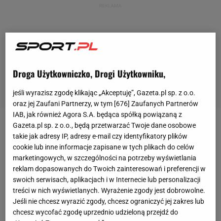
Droga Użytkowniczko, Drogi Użytkowniku,
jeśli wyrazisz zgodę klikając „Akceptuję”, Gazeta.pl sp. z o.o.
oraz jej Zaufani Partnerzy, w tym [
676
] Zaufanych Partnerów
IAB, jak również Agora S.A. będąca spółką powiązaną z
Gazeta.pl sp. z o.o., będą przetwarzać Twoje dane osobowe
Florentino Perez ogłosił niedługo przed wyborami
takie jak adresy IP, adresy e-mail czy identyfikatory plików
prezydenckimi, że jeśli zachowa stanowisko, to
cookie lub inne informacje zapisane w tych plikach do celów
zatrudni w roli trenera
Jose Mourinho
. Portugalczyk
marketingowych, w szczególności na potrzeby wyświetlania
reklam dopasowanych do Twoich zainteresowań i preferencji w
pracował już w "
Los Blancos
" w latach 2010-2013.
swoich serwisach, aplikacjach i w Internecie lub personalizacji
Trzykrotnie dotarł z klubem do półfinału Ligi
treści w nich wyświetlanych. Wyrażenie zgody jest dobrowolne.
Mistrzów i wywalczył trzy trofea - mistrzostwo
Jeśli nie chcesz wyrazić zgody, chcesz ograniczyć jej zakres lub
chcesz wycofać zgodę uprzednio udzieloną przejdź do
Hiszpanii, Puchar Króla oraz Superpuchar Hiszpanii.