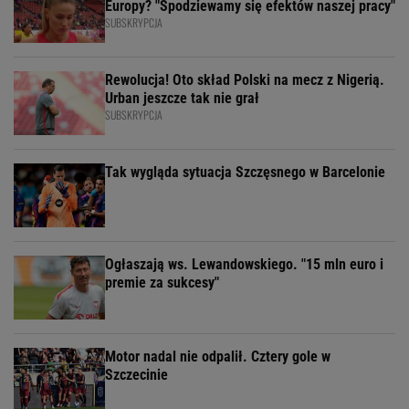
Europy? "Spodziewamy się efektów naszej pracy"
SUBSKRYPCJA
Rewolucja! Oto skład Polski na mecz z Nigerią.
Urban jeszcze tak nie grał
SUBSKRYPCJA
Tak wygląda sytuacja Szczęsnego w Barcelonie
Ogłaszają ws. Lewandowskiego. "15 mln euro i
premie za sukcesy"
Motor nadal nie odpalił. Cztery gole w
Szczecinie