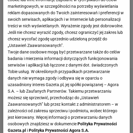
przyjaźń. Byliśmy bardzo dobrymi kolegami z boiska,
marketingowych, w szczególności na potrzeby wyświetlania
super się rozumieliśmy -
mówił Arkadiusz Milik na
reklam dopasowanych do Twoich zainteresowań i preferencji w
swoich serwisach, aplikacjach i w Internecie lub personalizacji
antenie Kanału Sportowego
. Po raz pierwszy
treści w nich wyświetlanych. Wyrażenie zgody jest dobrowolne.
zdecydował się na taką szczerość, poruszając wiele
Jeśli nie chcesz wyrazić zgody, chcesz ograniczyć jej zakres lub
wątków, m.in. ewentualny transfer do Górnika
chcesz wycofać zgodę uprzednio udzieloną przejdź do
„Ustawień Zaawansowanych”.
Zabrze czy powrót do reprezentacji Polski. Ale nie
Twoje dane osobowe mogą być przetwarzane także do celów
tylko w tej sprawie zabrał głos.
badania i mierzenia informacji dotyczących funkcjonowania
serwisów i aplikacji lub łączone z danymi dot. świadczonych
Tobie usług. W określonych przypadkach przetwarzanie
danych nie wymaga zgody i odbywa się w oparciu o
uzasadniony interes Gazeta.pl, jej spółki powiązanej – Agora
S.A. – lub Zaufanych Partnerów. Takiemu przetwarzaniu
możesz się sprzeciwić, przechodząc do „Ustawień
Zaawansowanych” lub przez kontakt z administratorem – w
zależności od zakresu sprzeciwu i podmiotu, wobec którego
jest kierowany. Więcej informacji o przetwarzaniu danych
osobowych znajdziesz w dokumencie
Polityka Prywatności
Gazeta.pl
i
Polityka Prywatności Agora S.A.