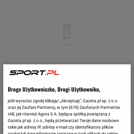
Droga Użytkowniczko, Drogi Użytkowniku,
jeśli wyrazisz zgodę klikając „Akceptuję”, Gazeta.pl sp. z o.o.
oraz jej Zaufani Partnerzy, w tym [
676
] Zaufanych Partnerów
IAB, jak również Agora S.A. będąca spółką powiązaną z
- Zawsze z Robertem mieliśmy dobry kontakt. Myślę,
Gazeta.pl sp. z o.o., będą przetwarzać Twoje dane osobowe
takie jak adresy IP, adresy e-mail czy identyfikatory plików
że przyjaźń to duże słowo. Myślę, że to nie była
cookie lub inne informacje zapisane w tych plikach do celów