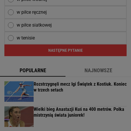
w piłce ręcznej
w piłce siatkowej
w tenisie
NASTĘPNE PYTANIE
POPULARNE
NAJNOWSZE
Rozstrzygnęli mecz Igi Świątek z Kostiuk. Koniec
w trzech setach
Wielki bieg Anastazji Kuś na 400 metrów. Polka
mistrzynią świata juniorek!