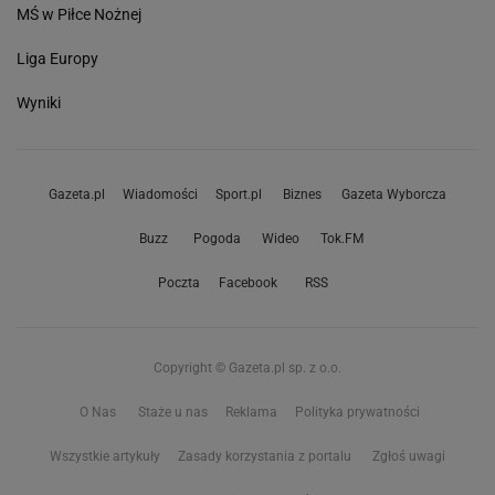
MŚ w Piłce Nożnej
Liga Europy
Wyniki
Gazeta.pl
Wiadomości
Sport.pl
Biznes
Gazeta Wyborcza
Buzz
Pogoda
Wideo
Tok.FM
Poczta
Facebook
RSS
Copyright © Gazeta.pl sp. z o.o.
O Nas
Staże u nas
Reklama
Polityka prywatności
Wszystkie artykuły
Zasady korzystania z portalu
Zgłoś uwagi