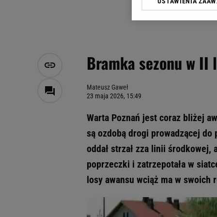
USTAWIENIA ZAA
Klikając „Akceptuję” wyra
Zaufanych Partnerów i A
dotyczące plików cookie,
odnośnik „Ustawienia pr
plików cookie możliwa je
Bramka sezonu w II 
My, nasi Zaufani Partne
Użycie dokładnych danych
Przechowywanie informacji
Mateusz Gaweł
23 maja 2026, 15:49
badnie odbiorców i uleps
Warta Poznań jest coraz bliżej aw
są ozdobą drogi prowadzącej do 
oddał strzał zza linii środkowej,
poprzeczki i zatrzepotała w sia
losy awansu wciąż ma w swoich 