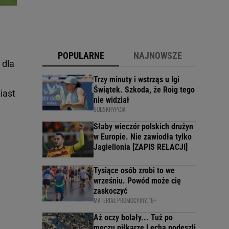
POPULARNE
NAJNOWSZE
 dla
Trzy minuty i wstrząs u Igi
Świątek. Szkoda, że Roig tego
iast
nie widział
SUBSKRYPCJA
Słaby wieczór polskich drużyn
w Europie. Nie zawiodła tylko
Jagiellonia [ZAPIS RELACJI]
Tysiące osób zrobi to we
wrześniu. Powód może cię
zaskoczyć
MATERIAŁ PROMOCYJNY, 18+
Aż oczy bolały... Tuż po
meczu piłkarze Lecha podeszli