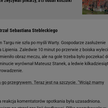
ce zwyzywali piłkarzy, a ci oddali koszulki
strzał Sebastiana Stebleckiego
argu nie szła po myśli Warty. Gospodarze zasłużenie
ja Lipienia. Zaledwie 10 minut po przerwie z boiska wyleci
 zmieniło obraz meczu, ale na gole trzeba było poczekać 
minucie wyrównał Mateusz Stanek, a ledwie kilkadziesią
prowadzenie.
 go przegrywem. Teraz jest na szczycie. "Wciąż mamy
a reakcja komentatorów spotkania była uzasadniona.