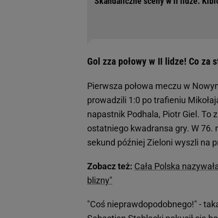
Skandaliczne sceny w II lidze. Kibi
Gol zza połowy w II lidze! Co za 
Pierwsza połowa meczu w Nowym T
prowadzili 1:0 po trafieniu Mikoła
napastnik Podhala, Piotr Giel. To
ostatniego kwadransa gry. W 76. 
sekund później Zieloni wyszli na 
Zobacz też:
Cała Polska nazywała
blizny"
"Coś nieprawdopodobnego!" - tak