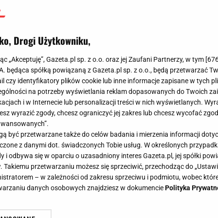
ko, Drogi Użytkowniku,
jąc „Akceptuję”, Gazeta.pl sp. z o.o. oraz jej Zaufani Partnerzy, w tym [
67
.A. będąca spółką powiązaną z Gazeta.pl sp. z o.o., będą przetwarzać T
ail czy identyfikatory plików cookie lub inne informacje zapisane w tych p
gólności na potrzeby wyświetlania reklam dopasowanych do Twoich zain
acjach i w Internecie lub personalizacji treści w nich wyświetlanych. Wyr
cesz wyrazić zgody, chcesz ograniczyć jej zakres lub chcesz wycofać zgo
aawansowanych”.
 być przetwarzane także do celów badania i mierzenia informacji dot
 łączone z danymi dot. świadczonych Tobie usług. W określonych przypad
i odbywa się w oparciu o uzasadniony interes Gazeta.pl, jej spółki powi
. Takiemu przetwarzaniu możesz się sprzeciwić, przechodząc do „Ust
nistratorem – w zależności od zakresu sprzeciwu i podmiotu, wobec które
etwarzaniu danych osobowych znajdziesz w dokumencie
Polityka Prywatn