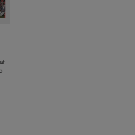
ał
do
t