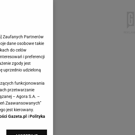
6
] Zaufanych Partnerów
woje dane osobowe takie
likach do celów
teresowań i preferencji
ażenie zgody jest
dę uprzednio udzieloną
yczących funkcjonowania
kach przetwarzanie
ązanej – Agora S.A. –
awień Zaawansowanych”
go jest kierowany.
ości Gazeta.pl
i
Polityka