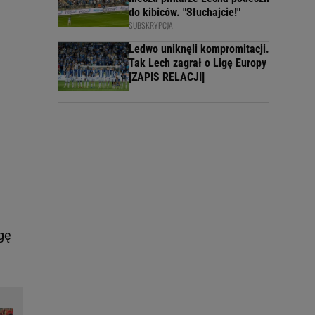
do kibiców. "Słuchajcie!"
SUBSKRYPCJA
Ledwo uniknęli kompromitacji.
Tak Lech zagrał o Ligę Europy
[ZAPIS RELACJI]
gę