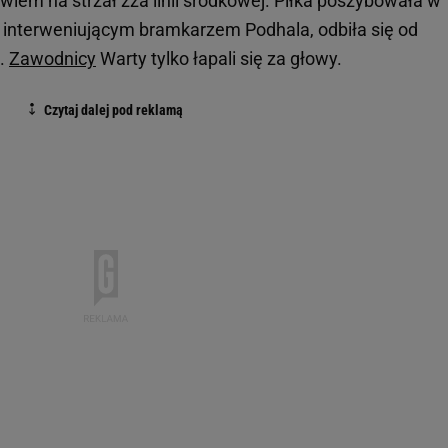
owiem na strzał zza linii środkowej. Piłka poszybowała w
ad interweniującym bramkarzem Podhala, odbiła się od
e.
Zawodnicy
Warty tylko łapali się za głowy.