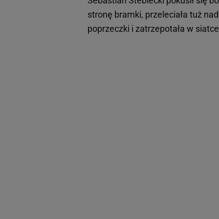
Sebastian Steblecki pokusił się b
stronę bramki, przeleciała tuż n
poprzeczki i zatrzepotała w siatc