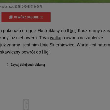
t_tvppl/status/2058166263898165678
OTWÓRZ GALERIĘ
(3)
 pokonała drogę z Ekstraklasy do II
ligi
. Koszmarny czas
zony już niebawem. Trwa
walka
o awans na zaplecze
uż znamy - jest nim Unia Skierniewice. Warta jest natom
skawiczny powrót do I ligi.