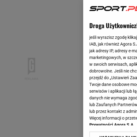
Droga Użytkownicz
jeśli wyrazisz zgodę klika
IAB, jak również Agora S
jak adresy IP, adresy e-m
marketingowych, w szcze
w swoich serwisach, aplik
dobrowolne. Jeśli nie ch
przejdź do „Ustawień Z
Twoje dane osobowe mogą
serwisów i aplikacji lub
danych nie wymaga zgody 
lub Zaufanych Partnerów
lub przez kontakt z admi
Więcej informacji o prz
Prywatności Agora S.A.