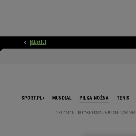
WIADOMOŚCI
NEXT
SPORT
PLOTEK
D
SPORT.PL+
MUNDIAL
PIŁKA NOŻNA
TENIS
Piłka nożna
Bramka sezonu w II lidze! "Coś ni