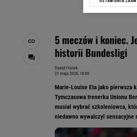
USTAWIENIA ZAA
Klikając „Akceptuję” wyra
Zaufanych Partnerów i A
dotyczące plików cookie,
odnośnik „Ustawienia pr
plików cookie możliwa je
5 meczów i koniec. J
My, nasi Zaufani Partne
historii Bundesligi
Użycie dokładnych danych
Przechowywanie informacji
badnie odbiorców i uleps
Dawid Franek
21 maja 2026, 18:09
Marie-Louise Eta jako pierwsza k
Tymczasowa trenerka Unionu Berli
musiał wybrać szkoleniowca, któr
niedawno wywalczył sensacyjne m