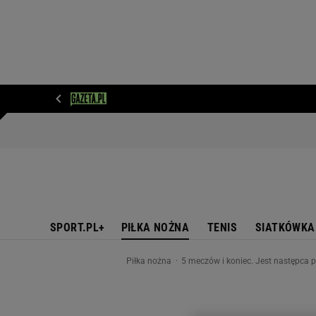
WIADOMOŚCI
NEXT
SPORT
PLOTEK
D
SPORT.PL+
PIŁKA NOŻNA
TENIS
SIATKÓWKA
Piłka nożna
5 meczów i koniec. Jest następca pi