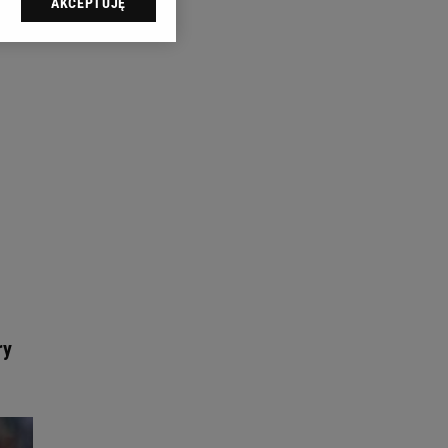
AKCEPTUJĘ
l sp. z o.o., jej
ić swoje preferencje
arzania danych poprzez
ych”. Zmiana ustawień
ach:
 celów identyfikacji.
omiar reklam i treści,
ry