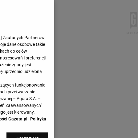
6
] Zaufanych Partnerów
woje dane osobowe takie
likach do celów
teresowań i preferencji
ażenie zgody jest
dę uprzednio udzieloną
yczących funkcjonowania
kach przetwarzanie
ązanej – Agora S.A. –
awień Zaawansowanych”
go jest kierowany.
ości Gazeta.pl
i
Polityka