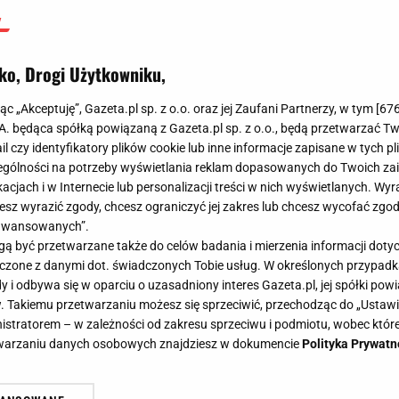
ko, Drogi Użytkowniku,
jąc „Akceptuję”, Gazeta.pl sp. z o.o. oraz jej Zaufani Partnerzy, w tym [
67
.A. będąca spółką powiązaną z Gazeta.pl sp. z o.o., będą przetwarzać T
ail czy identyfikatory plików cookie lub inne informacje zapisane w tych p
gólności na potrzeby wyświetlania reklam dopasowanych do Twoich zain
acjach i w Internecie lub personalizacji treści w nich wyświetlanych. Wyr
cesz wyrazić zgody, chcesz ograniczyć jej zakres lub chcesz wycofać zgo
aawansowanych”.
 być przetwarzane także do celów badania i mierzenia informacji dot
 łączone z danymi dot. świadczonych Tobie usług. W określonych przypad
i odbywa się w oparciu o uzasadniony interes Gazeta.pl, jej spółki powi
. Takiemu przetwarzaniu możesz się sprzeciwić, przechodząc do „Ust
nistratorem – w zależności od zakresu sprzeciwu i podmiotu, wobec które
etwarzaniu danych osobowych znajdziesz w dokumencie
Polityka Prywatn