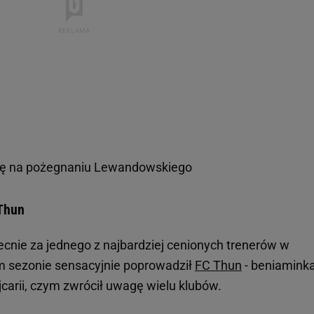
 się na pożegnaniu Lewandowskiego
 Thun
ecnie za jednego z najbardziej cenionych trenerów w
m sezonie sensacyjnie poprowadził
FC Thun
- beniamink
carii, czym zwrócił uwagę wielu klubów.