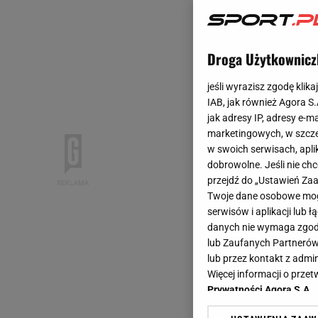
Droga Użytkownicz
jeśli wyrazisz zgodę klika
IAB, jak również Agora S
jak adresy IP, adresy e-m
marketingowych, w szcze
w swoich serwisach, aplik
dobrowolne. Jeśli nie ch
przejdź do „Ustawień Z
Twoje dane osobowe mogą
serwisów i aplikacji lub
danych nie wymaga zgody 
lub Zaufanych Partnerów
lub przez kontakt z admi
Więcej informacji o prz
Prywatności Agora S.A.