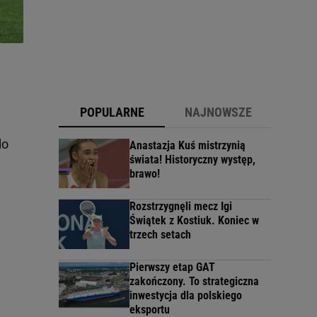
POPULARNE
NAJNOWSZE
do
Anastazja Kuś mistrzynią
świata! Historyczny występ,
brawo!
Rozstrzygnęli mecz Igi
Świątek z Kostiuk. Koniec w
trzech setach
Pierwszy etap GAT
zakończony. To strategiczna
inwestycja dla polskiego
eksportu