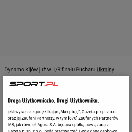
Dynamo Kijów już w 1/8 finału Pucharu
Ukrainy
pokonało
Szachtar Donieck
(2:1), stając się wielkim
faworytem do tytułu. W ćwierćfinale rozgrywek były
bowiem aż cztery drużyny z drugiego szczebla i
Droga Użytkowniczko, Drogi Użytkowniku,
jedna z trzeciego - ukraińską ekstraklasę
reprezentowały jeszcze tylko Metalist 1925
jeśli wyrazisz zgodę klikając „Akceptuję”, Gazeta.pl sp. z o.o.
oraz jej Zaufani Partnerzy, w tym [
676
] Zaufanych Partnerów
Charków i ŁNZ Czerkasy.
IAB, jak również Agora S.A. będąca spółką powiązaną z
Gazeta.pl sp. z o.o., będą przetwarzać Twoje dane osobowe