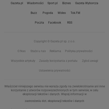
Gazeta.pl
Wiadomości
Sport.pl
Biznes
Gazeta Wyborcza
Buzz
Pogoda
Wideo
Tok.FM
Poczta
Facebook
RSS
Copyright © Gazeta.pl sp. z o.o.
O Nas
Staże u nas
Reklama
Polityka prywatności
Wszystkie artykuły
Zasady korzystania z portalu
Zgłoś uwagi
Ustawienia prywatności
Właściciel niniejszego serwisu nie wyraża zgody na zwielokrotnianie ani inne
korzystanie z utworów rozpowszechnionych w tym serwisie, w celu
eksploracji tekstów i danych. Więcej informacji w
zastrzeżeniu dot. eksploracji tekstów i danych