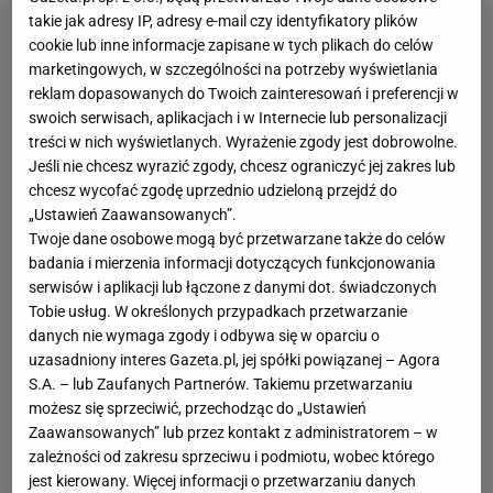
takie jak adresy IP, adresy e-mail czy identyfikatory plików
cookie lub inne informacje zapisane w tych plikach do celów
marketingowych, w szczególności na potrzeby wyświetlania
reklam dopasowanych do Twoich zainteresowań i preferencji w
swoich serwisach, aplikacjach i w Internecie lub personalizacji
treści w nich wyświetlanych. Wyrażenie zgody jest dobrowolne.
Jeśli nie chcesz wyrazić zgody, chcesz ograniczyć jej zakres lub
chcesz wycofać zgodę uprzednio udzieloną przejdź do
„Ustawień Zaawansowanych”.
Twoje dane osobowe mogą być przetwarzane także do celów
badania i mierzenia informacji dotyczących funkcjonowania
serwisów i aplikacji lub łączone z danymi dot. świadczonych
Tobie usług. W określonych przypadkach przetwarzanie
danych nie wymaga zgody i odbywa się w oparciu o
uzasadniony interes Gazeta.pl, jej spółki powiązanej – Agora
S.A. – lub Zaufanych Partnerów. Takiemu przetwarzaniu
możesz się sprzeciwić, przechodząc do „Ustawień
Zaawansowanych” lub przez kontakt z administratorem – w
zależności od zakresu sprzeciwu i podmiotu, wobec którego
jest kierowany. Więcej informacji o przetwarzaniu danych