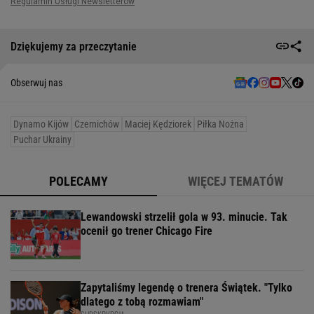
Dziękujemy za przeczytanie
Obserwuj nas
Dynamo Kijów
Czernichów
Maciej Kędziorek
Piłka Nożna
Puchar Ukrainy
POLECAMY
WIĘCEJ TEMATÓW
Lewandowski strzelił gola w 93. minucie. Tak
ocenił go trener Chicago Fire
Zapytaliśmy legendę o trenera Świątek. "Tylko
dlatego z tobą rozmawiam"