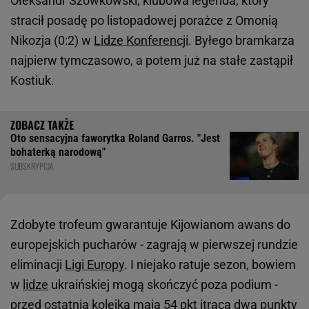
Ołeksandr Szowkowski, klubowa legenda, który
stracił posadę po listopadowej porażce z Omonią
Nikozja (0:2) w
Lidze Konferencji
. Byłego bramkarza
najpierw tymczasowo, a potem już na stałe zastąpił
Kostiuk.
Oto sensacyjna faworytka Roland Garros. "Jest
bohaterką narodową"
SUBSKRYPCJA
Zdobyte trofeum gwarantuje Kijowianom awans do
europejskich pucharów - zagrają w pierwszej rundzie
eliminacji
Ligi Europy
. I niejako ratuje sezon, bowiem
w
lidze
ukraińskiej mogą skończyć poza podium -
przed ostatnią kolejką mają 54 pkt itracą dwa punkty