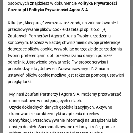
osobowych znajdziesz w dokumencie
Polityka Prywatności
Gazeta.pl
i
Polityka Prywatności Agora S.A.
Klikając „Akceptuję” wyrażasz też zgodę na zainstalowanie i
przechowywanie plików cookie Gazeta.pl sp. z o.o., jej
Zaufanych Partnerów i Agora S.A. na Twoim urządzeniu
końcowym. Możesz w każdej chwili zmienić swoje preferencje
dotyczące plików cookie, wywołując narzędzie do zarządzania
twoimi preferencjami dot. przetwarzania danych poprzez
odnośnik „Ustawienia prywatności ” w stopce serwisu i
przechodząc do „Ustawień Zaawansowanych”. Zmiana
ustawień plików cookie możliwa jest także za pomocą ustawień
Zobacz wideo
Kosecki o grze w Lechii: K***a, co ja
przeglądarki.
tutaj robię?!
My, nasi Zaufani Partnerzy i Agora S.A. możemy przetwarzać
dane osobowe w następujących celach:
Dynamo Kijów nie potknęło się na dużo niżej
Użycie dokładnych danych geolokalizacyjnych. Aktywne
skanowanie charakterystyki urządzenia do celów
notowanych rywalach i ma Puchar Ukrainy
identyfikacji. Przechowywanie informacji na urządzeniu lub
dostęp do nich. Spersonalizowane reklamy i treści, pomiar
Ostatni z wymienionych zespołów odpadł w