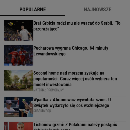
POPULARNE
NAJNOWSZE
Brat Grbicia radzi mu nie wracać do Serbii. "To
przerażające"
Pucharowa wygrana Chicago. 64 minuty
Lewandowskiego
Second home nad morzem zyskuje na
popularności. Coraz więcej osób wybiera ten
model inwestowania
MATERIAŁ PROMOCYJNY
Wpadka z Abramowicz wywołała szum. U
Świątek wydarzyło się coś ważniejszego
SUBSKRYPCJA
Tichonow grzmi: Z Polakami należy postąpić