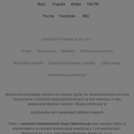
Buzz
Pogoda
Wideo
Tok.FM
Poczta
Facebook
RSS
Copyright © Gazeta.pl sp. z o.o.
O Nas
Staże u nas
Reklama
Polityka prywatności
Wszystkie artykuły
Zasady korzystania z portalu
Zgłoś uwagi
Ustawienia prywatności
Właściciel niniejszego serwisu nie wyraża zgody na zwielokrotnianie ani inne
korzystanie z utworów rozpowszechnionych w tym serwisie, w celu
eksploracji tekstów i danych. Więcej informacji w
zastrzeżeniu dot. eksploracji tekstów i danych
Treści z
serwisów internetowych Grupy Wyborcza.pl
oraz serwisu tokfm.pl
prezentujemy w ramach komercyjnej współpracy z ich wydawcami:
Wyborcza sp. z o.o. oraz Grupą Radiową Agory sp. z o.o.