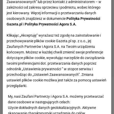
Zaawansowanych” lub przez kontakt z administratorem – w
zależności od zakresu sprzeciwu i podmiotu, wobec którego
jest kierowany. Więcej informacji o przetwarzaniu danych
osobowych znajdziesz w dokumencie
Polityka Prywatności
Gazeta.pl
i
Polityka Prywatności Agora S.A.
Klikając „Akceptuję” wyrażasz też zgodę na zainstalowanie i
przechowywanie plików cookie Gazeta.pl sp. z o.o., jej
Zaufanych Partnerów i Agora S.A. na Twoim urządzeniu
końcowym. Możesz w każdej chwili zmienić swoje preferencje
dotyczące plików cookie, wywołując narzędzie do zarządzania
twoimi preferencjami dot. przetwarzania danych poprzez
odnośnik „Ustawienia prywatności ” w stopce serwisu i
przechodząc do „Ustawień Zaawansowanych”. Zmiana
ustawień plików cookie możliwa jest także za pomocą ustawień
przeglądarki.
Zobacz wideo
Tak Polacy bawili się na pożegnaniu
Lewandowskiego
My, nasi Zaufani Partnerzy i Agora S.A. możemy przetwarzać
dane osobowe w następujących celach:
Użycie dokładnych danych geolokalizacyjnych. Aktywne
Zmiany w kontrakcie Oskara Pietuszewskiego
skanowanie charakterystyki urządzenia do celów