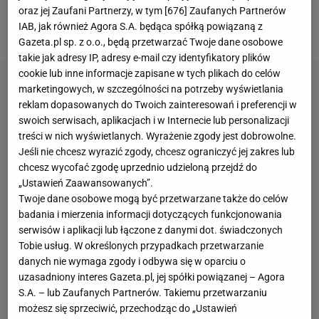
asysty. Polak często był chwalony przez
oraz jej Zaufani Partnerzy, w tym [
676
] Zaufanych Partnerów
IAB, jak również Agora S.A. będąca spółką powiązaną z
portugalskie media.
Gazeta.pl sp. z o.o., będą przetwarzać Twoje dane osobowe
takie jak adresy IP, adresy e-mail czy identyfikatory plików
cookie lub inne informacje zapisane w tych plikach do celów
marketingowych, w szczególności na potrzeby wyświetlania
reklam dopasowanych do Twoich zainteresowań i preferencji w
swoich serwisach, aplikacjach i w Internecie lub personalizacji
treści w nich wyświetlanych. Wyrażenie zgody jest dobrowolne.
Jeśli nie chcesz wyrazić zgody, chcesz ograniczyć jej zakres lub
chcesz wycofać zgodę uprzednio udzieloną przejdź do
„Ustawień Zaawansowanych”.
Twoje dane osobowe mogą być przetwarzane także do celów
badania i mierzenia informacji dotyczących funkcjonowania
serwisów i aplikacji lub łączone z danymi dot. świadczonych
Tobie usług. W określonych przypadkach przetwarzanie
danych nie wymaga zgody i odbywa się w oparciu o
uzasadniony interes Gazeta.pl, jej spółki powiązanej – Agora
S.A. – lub Zaufanych Partnerów. Takiemu przetwarzaniu
możesz się sprzeciwić, przechodząc do „Ustawień