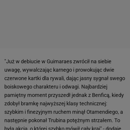
"Już w debiucie w Guimaraes zwrócił na siebie
uwagę, wywalczając karnego i prowokując dwie
czerwone kartki dla rywali, dając jasny sygnał swego
boiskowego charakteru i odwagi. Najbardziej
pamiętny moment przyszedł jednak z Benficą, kiedy
zdobył bramkę najwyższej klasy technicznej:
szybkim i finezyjnym ruchem minął Otamendiego, a
następnie pokonał Trubina potężnym strzałem. To
była akcja, o której szybko mówił cały kraj" - dodaje.