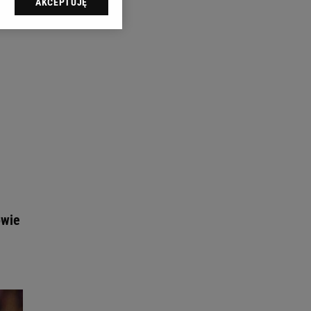
AKCEPTUJĘ
l sp. z o.o., jej
ić swoje preferencje
arzania danych poprzez
ych”. Zmiana ustawień
ach:
 celów identyfikacji.
omiar reklam i treści,
owie