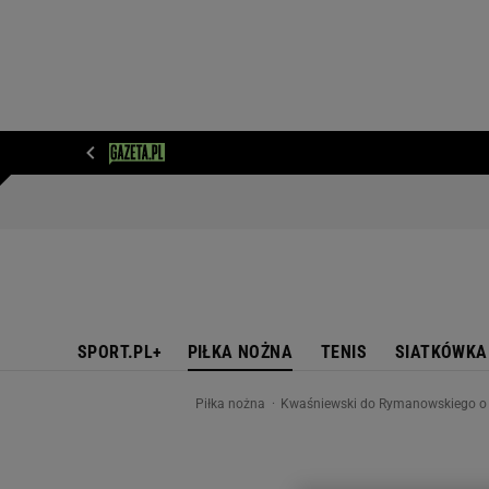
WIADOMOŚCI
NEXT
SPORT
PLOTEK
D
SPORT.PL+
PIŁKA NOŻNA
TENIS
SIATKÓWKA
Piłka nożna
Kwaśniewski do Rymanowskiego o 