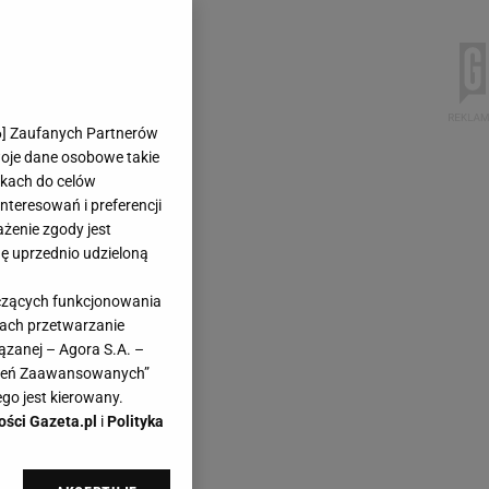
6
] Zaufanych Partnerów
woje dane osobowe takie
likach do celów
teresowań i preferencji
ażenie zgody jest
dę uprzednio udzieloną
yczących funkcjonowania
kach przetwarzanie
ązanej – Agora S.A. –
awień Zaawansowanych”
go jest kierowany.
ości Gazeta.pl
i
Polityka