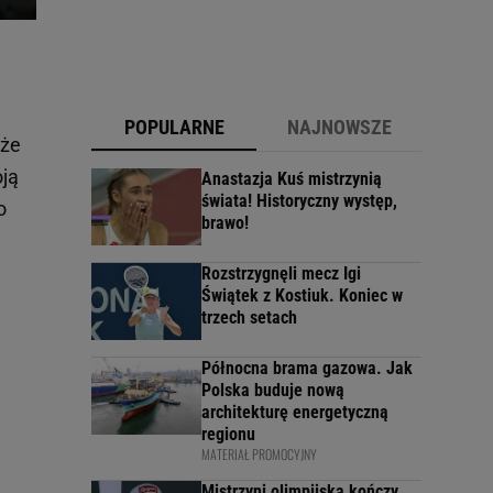
POPULARNE
NAJNOWSZE
 że
oją
Anastazja Kuś mistrzynią
świata! Historyczny występ,
o
brawo!
Rozstrzygnęli mecz Igi
Świątek z Kostiuk. Koniec w
trzech setach
Północna brama gazowa. Jak
Polska buduje nową
architekturę energetyczną
regionu
MATERIAŁ PROMOCYJNY
Mistrzyni olimpijska kończy