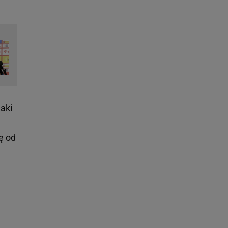
jaki
ę od