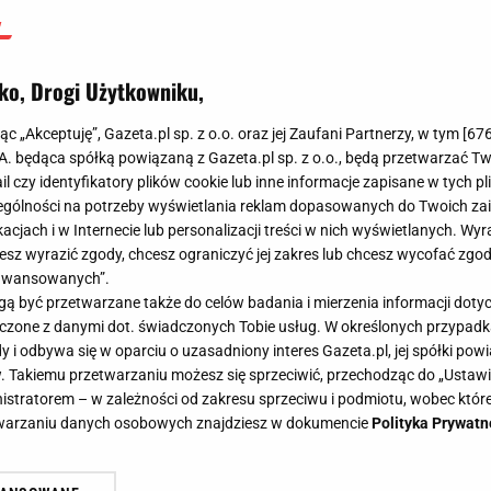
ko, Drogi Użytkowniku,
jąc „Akceptuję”, Gazeta.pl sp. z o.o. oraz jej Zaufani Partnerzy, w tym [
67
.A. będąca spółką powiązaną z Gazeta.pl sp. z o.o., będą przetwarzać T
ail czy identyfikatory plików cookie lub inne informacje zapisane w tych p
gólności na potrzeby wyświetlania reklam dopasowanych do Twoich zain
acjach i w Internecie lub personalizacji treści w nich wyświetlanych. Wyr
cesz wyrazić zgody, chcesz ograniczyć jej zakres lub chcesz wycofać zgo
aawansowanych”.
 być przetwarzane także do celów badania i mierzenia informacji dot
 łączone z danymi dot. świadczonych Tobie usług. W określonych przypad
i odbywa się w oparciu o uzasadniony interes Gazeta.pl, jej spółki powi
. Takiemu przetwarzaniu możesz się sprzeciwić, przechodząc do „Ust
nistratorem – w zależności od zakresu sprzeciwu i podmiotu, wobec które
etwarzaniu danych osobowych znajdziesz w dokumencie
Polityka Prywatn