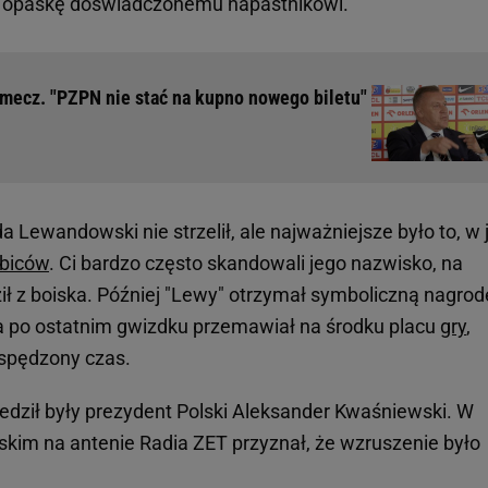
ć opaskę doświadczonemu napastnikowi.
a mecz. "PZPN nie stać na kupno nowego biletu"
 Lewandowski nie strzelił, ale najważniejsze było to, w 
ibiców
. Ci bardzo często skandowali jego nazwisko, na
ził z boiska. Później "Lewy" otrzymał symboliczną nagrod
 a po ostatnim gwizdku przemawiał na środku placu
gry
,
 spędzony czas.
edził były prezydent Polski Aleksander Kwaśniewski. W
m na antenie Radia ZET przyznał, że wzruszenie było