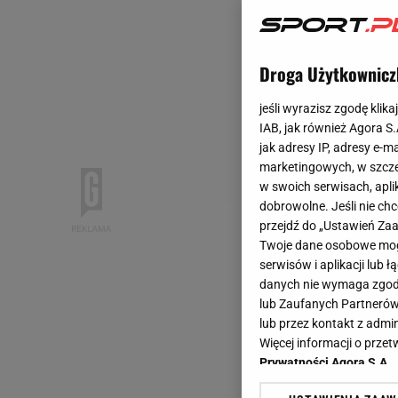
Droga Użytkownicz
jeśli wyrazisz zgodę klika
IAB, jak również Agora S
jak adresy IP, adresy e-m
marketingowych, w szcze
w swoich serwisach, aplik
dobrowolne. Jeśli nie ch
przejdź do „Ustawień Z
Twoje dane osobowe mogą
serwisów i aplikacji lub
danych nie wymaga zgody 
lub Zaufanych Partnerów
lub przez kontakt z admi
Więcej informacji o prz
Prywatności Agora S.A.