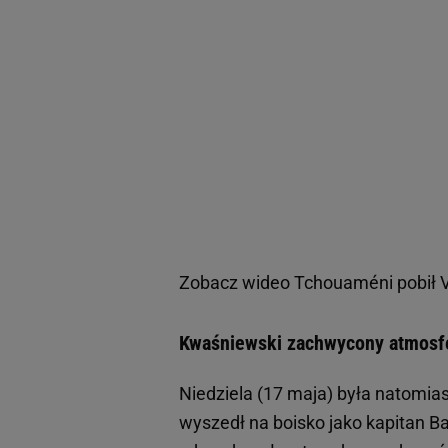
Zobacz wideo
Tchouaméni pobił V
Kwaśniewski zachwycony atmosfe
Niedziela (17 maja) była natomi
wyszedł na boisko jako kapitan B