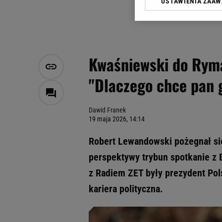
USTAWIENIA ZAA
Klikając „Akceptuję” wyra
Zaufanych Partnerów i A
dotyczące plików cookie,
odnośnik „Ustawienia pr
plików cookie możliwa je
Kwaśniewski do Rym
My, nasi Zaufani Partne
"Dlaczego chce pan 
Użycie dokładnych danych
Przechowywanie informacji
badnie odbiorców i uleps
Dawid Franek
19 maja 2026, 14:14
Robert Lewandowski pożegnał się
perspektywy trybun spotkanie z
z Radiem ZET były prezydent Pols
kariera polityczna.