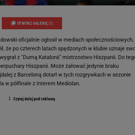
OTWÓRZ GALERIĘ
(3)
owski oficjalnie ogłosił w mediach społecznościowych,
ił, że po czterech latach spędzonych w klubie uznaje sw
wygrał z "Dumą Katalonii" mistrzostwo Hiszpanii. Do teg
uperpuchary Hiszpanii. Może żałować jedynie braku
jdalej z Barceloną dotarł w tych rozgrywkach w sezonie
a w półfinale z Interem Mediolan.