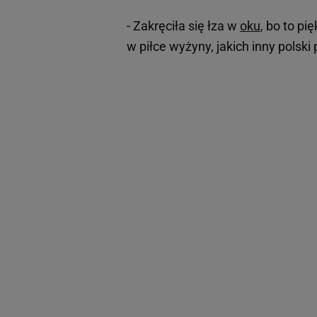
- Zakręciła się łza w
oku
, bo to pi
w piłce wyżyny, jakich inny polski 