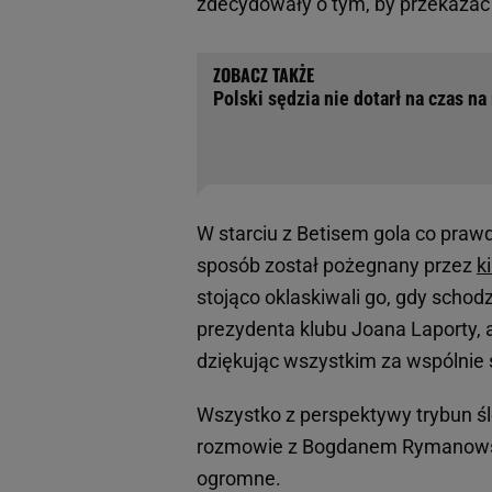
zdecydowały o tym, by przekaza
Polski sędzia nie dotarł na czas n
W starciu z Betisem gola co prawda
sposób został pożegnany przez
k
stojąco oklaskiwali go, gdy schod
prezydenta klubu Joana Laporty,
dziękując wszystkim za wspólnie
Wszystko z perspektywy trybun śl
rozmowie z Bogdanem Rymanowski
ogromne.