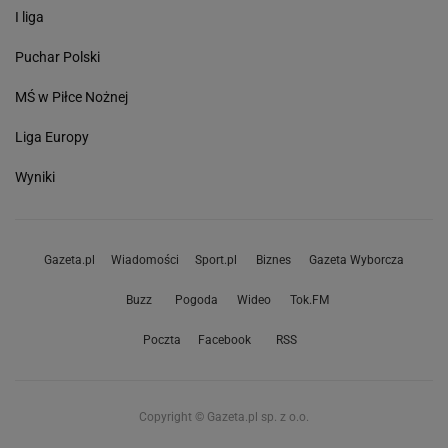
I liga
Puchar Polski
MŚ w Piłce Nożnej
Liga Europy
Wyniki
Gazeta.pl
Wiadomości
Sport.pl
Biznes
Gazeta Wyborcza
Buzz
Pogoda
Wideo
Tok.FM
Poczta
Facebook
RSS
Copyright © Gazeta.pl sp. z o.o.