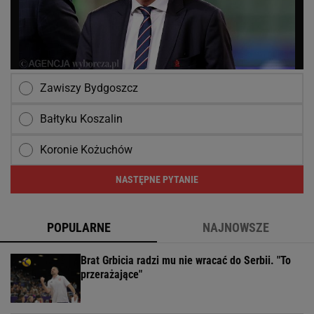
Zawiszy Bydgoszcz
Bałtyku Koszalin
Koronie Kożuchów
NASTĘPNE PYTANIE
POPULARNE
NAJNOWSZE
Brat Grbicia radzi mu nie wracać do Serbii. "To
przerażające"