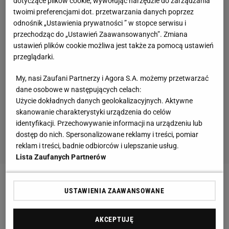
dotyczące plików cookie, wywołując narzędzie do zarządzania
twoimi preferencjami dot. przetwarzania danych poprzez
odnośnik „Ustawienia prywatności ” w stopce serwisu i
przechodząc do „Ustawień Zaawansowanych”. Zmiana
ustawień plików cookie możliwa jest także za pomocą ustawień
przeglądarki.
My, nasi Zaufani Partnerzy i Agora S.A. możemy przetwarzać
dane osobowe w następujących celach:
Użycie dokładnych danych geolokalizacyjnych. Aktywne
skanowanie charakterystyki urządzenia do celów
identyfikacji. Przechowywanie informacji na urządzeniu lub
dostęp do nich. Spersonalizowane reklamy i treści, pomiar
reklam i treści, badnie odbiorców i ulepszanie usług.
Lista Zaufanych Partnerów
Zobacz wideo
Sport.pl PLUS
USTAWIENIA ZAAWANSOWANE
Fortuna Duesseldorf idzie na dno
AKCEPTUJĘ