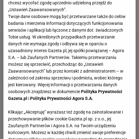
samą ilość punktów (37). Jej bilans bramkowy
chcesz wycofać zgodę uprzednio udzieloną przejdź do
wynosił jednak -18, a nie jak w przypadku zespołu z
„Ustawień Zaawansowanych”.
Twoje dane osobowe mogą być przetwarzane także do celów
Duesseldorfu -20.
badania i mierzenia informacji dotyczących funkcjonowania
serwisów i aplikacji lub łączone z danymi dot. świadczonych
Tobie usług. W określonych przypadkach przetwarzanie
danych nie wymaga zgody i odbywa się w oparciu o
uzasadniony interes Gazeta.pl, jej spółki powiązanej – Agora
S.A. – lub Zaufanych Partnerów. Takiemu przetwarzaniu
możesz się sprzeciwić, przechodząc do „Ustawień
Zaawansowanych” lub przez kontakt z administratorem – w
zależności od zakresu sprzeciwu i podmiotu, wobec którego
jest kierowany. Więcej informacji o przetwarzaniu danych
osobowych znajdziesz w dokumencie
Polityka Prywatności
Gazeta.pl
i
Polityka Prywatności Agora S.A.
Klikając „Akceptuję” wyrażasz też zgodę na zainstalowanie i
przechowywanie plików cookie Gazeta.pl sp. z o.o., jej
Zaufanych Partnerów i Agora S.A. na Twoim urządzeniu
końcowym. Możesz w każdej chwili zmienić swoje preferencje