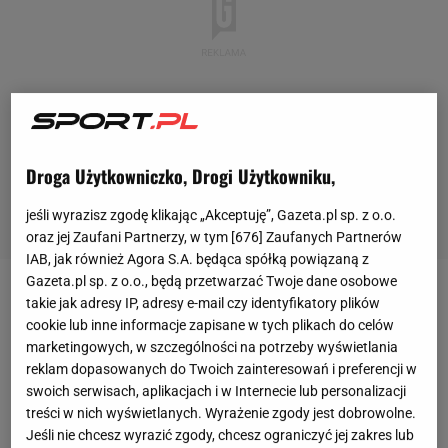
Droga Użytkowniczko, Drogi Użytkowniku,
jeśli wyrazisz zgodę klikając „Akceptuję”, Gazeta.pl sp. z o.o.
oraz jej Zaufani Partnerzy, w tym [
676
] Zaufanych Partnerów
IAB, jak również Agora S.A. będąca spółką powiązaną z
Gazeta.pl sp. z o.o., będą przetwarzać Twoje dane osobowe
Co ciekawe, Fortunie zabrakło bardzo niewiele do
takie jak adresy IP, adresy e-mail czy identyfikatory plików
cookie lub inne informacje zapisane w tych plikach do celów
pozostania na drugim poziomie rozgrywek w
marketingowych, w szczególności na potrzeby wyświetlania
Niemczech. Zadecydował mniej korzystny bilans
reklam dopasowanych do Twoich zainteresowań i preferencji w
bramek - drużyna Eintrachtu Brunszwik bowiem
swoich serwisach, aplikacjach i w Internecie lub personalizacji
treści w nich wyświetlanych. Wyrażenie zgody jest dobrowolne.
utrzymała się, choć wywalczyła dokładnie taką
Jeśli nie chcesz wyrazić zgody, chcesz ograniczyć jej zakres lub