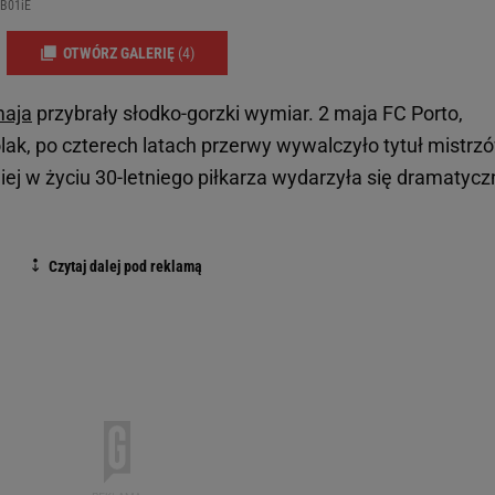
-B01iE
OTWÓRZ GALERIĘ
(4)
aja
przybrały słodko-gorzki wymiar. 2 maja FC Porto,
lak, po czterech latach przerwy wywalczyło tytuł mistrz
niej w życiu 30-letniego piłkarza wydarzyła się dramatyc