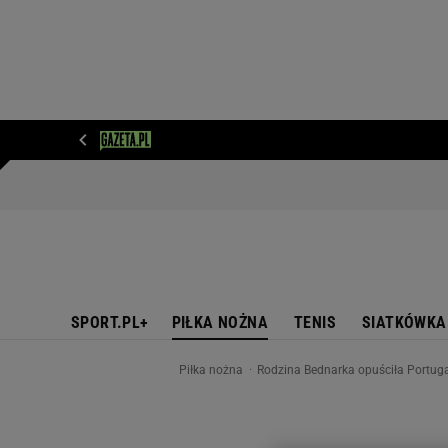
WIADOMOŚCI
NEXT
SPORT
PLOTEK
D
SPORT.PL+
PIŁKA NOŻNA
TENIS
SIATKÓWKA
Piłka nożna
Rodzina Bednarka opuściła Portugal