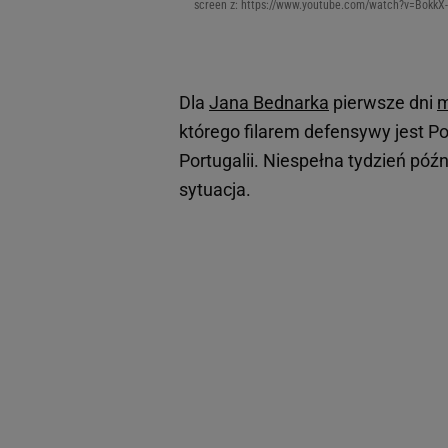
screen z: https://www.youtube.com/watch?v=BokkX
Dla
Jana Bednarka
pierwsze dni
m
którego filarem defensywy jest Po
Portugalii. Niespełna tydzień póź
sytuacja.