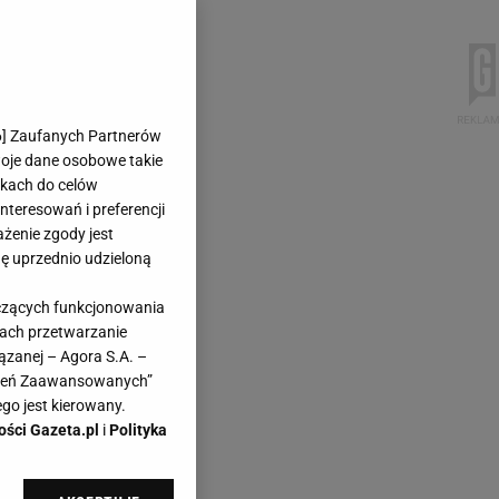
6
] Zaufanych Partnerów
woje dane osobowe takie
likach do celów
teresowań i preferencji
ażenie zgody jest
dę uprzednio udzieloną
yczących funkcjonowania
kach przetwarzanie
ązanej – Agora S.A. –
awień Zaawansowanych”
go jest kierowany.
ości Gazeta.pl
i
Polityka