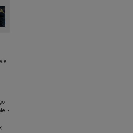
wie
go
e. -
k