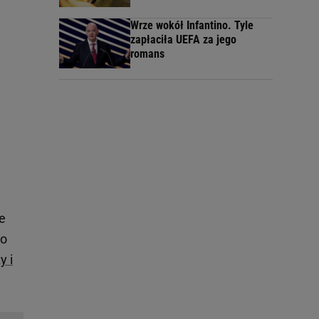
Wrze wokół Infantino. Tyle
zapłaciła UEFA za jego
romans
e
 o
y i