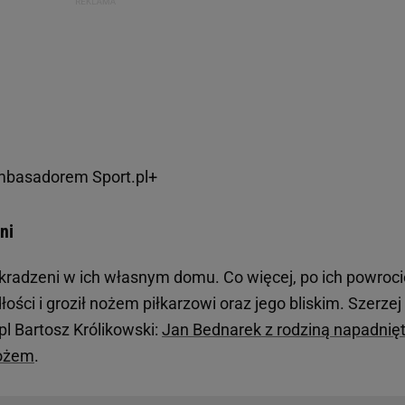
mbasadorem Sport.pl+
ni
okradzeni w ich własnym domu. Co więcej, po ich powroci
ości i groził nożem piłkarzowi oraz jego bliskim. Szerzej
.pl Bartosz Królikowski:
Jan Bednarek z rodziną napadnięt
nożem
.