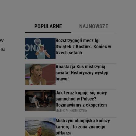
POPULARNE
NAJNOWSZE
ów
Rozstrzygnęli mecz Igi
Świątek z Kostiuk. Koniec w
zna
trzech setach
Anastazja Kuś mistrzynią
świata! Historyczny występ,
brawo!
Jak teraz kupuje się nowy
samochód w Polsce?
Rozmawiamy z ekspertem
MATERIAŁ PROMOCYJNY
Mistrzyni olimpijska kończy
karierę. To żona znanego
piłkarza