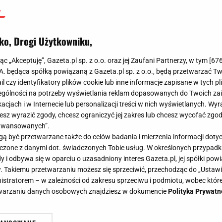
ko, Drogi Użytkowniku,
jąc „Akceptuję”, Gazeta.pl sp. z o.o. oraz jej Zaufani Partnerzy, w tym [
67
.A. będąca spółką powiązaną z Gazeta.pl sp. z o.o., będą przetwarzać T
ail czy identyfikatory plików cookie lub inne informacje zapisane w tych p
gólności na potrzeby wyświetlania reklam dopasowanych do Twoich zain
acjach i w Internecie lub personalizacji treści w nich wyświetlanych. Wyr
cesz wyrazić zgody, chcesz ograniczyć jej zakres lub chcesz wycofać zgo
aawansowanych”.
 być przetwarzane także do celów badania i mierzenia informacji dot
 łączone z danymi dot. świadczonych Tobie usług. W określonych przypad
i odbywa się w oparciu o uzasadniony interes Gazeta.pl, jej spółki powi
. Takiemu przetwarzaniu możesz się sprzeciwić, przechodząc do „Ust
nistratorem – w zależności od zakresu sprzeciwu i podmiotu, wobec które
etwarzaniu danych osobowych znajdziesz w dokumencie
Polityka Prywatn