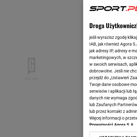
Droga Użytkownicz
jeśli wyrazisz zgodę klika
IAB, jak również Agora S
jak adresy IP, adresy e-m
marketingowych, w szcze
w swoich serwisach, aplik
dobrowolne. Jeśli nie ch
przejdź do „Ustawień Z
Twoje dane osobowe mogą
serwisów i aplikacji lub
danych nie wymaga zgody 
lub Zaufanych Partnerów
lub przez kontakt z admi
Więcej informacji o prz
Prywatności Agora S.A.