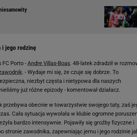
 niesamowity
 i jego rodzinę
s FC Porto -
Andre Villas-Boas
. 48-latek zdradził w rozmo
zawodnik
. - Wydaje mi się, że czuje się dobrze. To
ezpieczna, niezbyt częsta i nietypowa dla naszych
ieliśmy już różne epizody - komentował działacz.
ek przebywa obecnie w towarzystwie swojego taty, zaś je
ś czas. Cała sytuacja wywołała w klubie ogromne poruszeni
zeżyła bardzo intensywnie. Pojawiły się groźby fizyczne i
po stronie zawodnika, zapewniając jemu i jego rodzinie ja