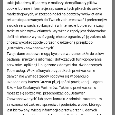
takie jak adresy IP, adresy e-mail czy identyfikatory plików
cookie lub inne informacje zapisane w tych plikach do celów
marketingowych, w szczególności na potrzeby wyświetlania
reklam dopasowanych do Twoich zainteresowań i preferencji w
swoich serwisach, aplikacjach i w Internecie lub personalizacji
treści w nich wyświetlanych. Wyrażenie zgody jest dobrowolne.
Jeśli nie chcesz wyrazić zgody, chcesz ograniczyć jej zakres lub
chcesz wycofać zgodę uprzednio udzieloną przejdź do
„Ustawień Zaawansowanych”.
Twoje dane osobowe mogą być przetwarzane także do celów
badania i mierzenia informacji dotyczących funkcjonowania
serwisów i aplikacji lub łączone z danymi dot. świadczonych
Tobie usług. W określonych przypadkach przetwarzanie
danych nie wymaga zgody i odbywa się w oparciu o
uzasadniony interes Gazeta.pl, jej spółki powiązanej – Agora
S.A. – lub Zaufanych Partnerów. Takiemu przetwarzaniu
możesz się sprzeciwić, przechodząc do „Ustawień
Zaawansowanych” lub przez kontakt z administratorem – w
zależności od zakresu sprzeciwu i podmiotu, wobec którego
jest kierowany. Więcej informacji o przetwarzaniu danych