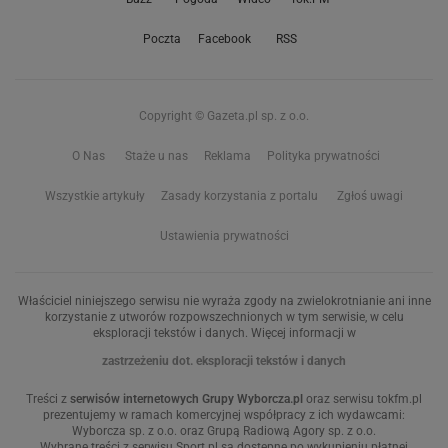
Poczta
Facebook
RSS
Copyright © Gazeta.pl sp. z o.o.
O Nas
Staże u nas
Reklama
Polityka prywatności
Wszystkie artykuły
Zasady korzystania z portalu
Zgłoś uwagi
Ustawienia prywatności
Właściciel niniejszego serwisu nie wyraża zgody na zwielokrotnianie ani inne
korzystanie z utworów rozpowszechnionych w tym serwisie, w celu
eksploracji tekstów i danych. Więcej informacji w
zastrzeżeniu dot. eksploracji tekstów i danych
Treści z
serwisów internetowych Grupy Wyborcza.pl
oraz serwisu tokfm.pl
prezentujemy w ramach komercyjnej współpracy z ich wydawcami:
Wyborcza sp. z o.o. oraz Grupą Radiową Agory sp. z o.o.
Wybrane treści z serwisu Sport.pl są dostępne po wykupieniu płatnej