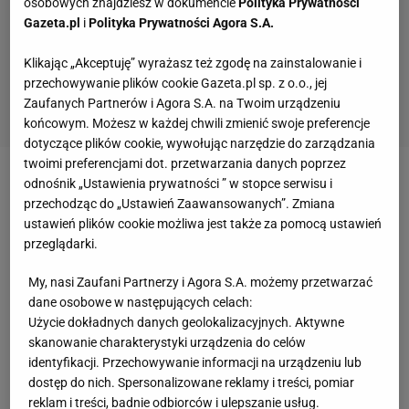
osobowych znajdziesz w dokumencie
Polityka Prywatności
Gazeta.pl
i
Polityka Prywatności Agora S.A.
Klikając „Akceptuję” wyrażasz też zgodę na zainstalowanie i
przechowywanie plików cookie Gazeta.pl sp. z o.o., jej
Zaufanych Partnerów i Agora S.A. na Twoim urządzeniu
końcowym. Możesz w każdej chwili zmienić swoje preferencje
dotyczące plików cookie, wywołując narzędzie do zarządzania
twoimi preferencjami dot. przetwarzania danych poprzez
odnośnik „Ustawienia prywatności ” w stopce serwisu i
Zobacz wideo
Dziś to wyblakły klasyk, ale kiedyś to
przechodząc do „Ustawień Zaawansowanych”. Zmiana
się działo. "Szukali się po dworcach"
ustawień plików cookie możliwa jest także za pomocą ustawień
przeglądarki.
Roony Bardghji nie zagra na mistrzostwach świata
My, nasi Zaufani Partnerzy i Agora S.A. możemy przetwarzać
2026
dane osobowe w następujących celach:
Użycie dokładnych danych geolokalizacyjnych. Aktywne
skanowanie charakterystyki urządzenia do celów
Teraz trener Potter ogłosił szeroki skład
identyfikacji. Przechowywanie informacji na urządzeniu lub
reprezentacji Szwecji na
mistrzostwa świata
2026,
dostęp do nich. Spersonalizowane reklamy i treści, pomiar
które po raz pierwszy w historii zostaną rozegrane w
reklam i treści, badnie odbiorców i ulepszanie usług.