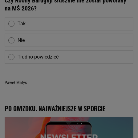
Czy Roony Bardghji słusznie nie został powołany
na MŚ 2026?
Tak
Nie
Trudno powiedzieć
Paweł Matys