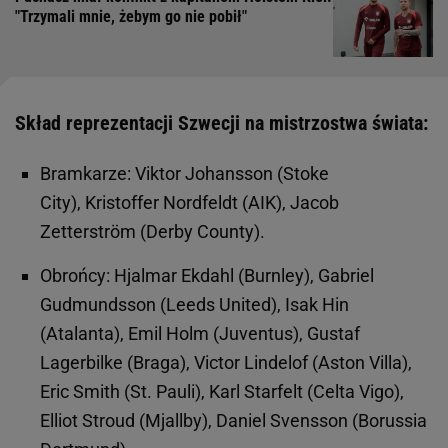
"Trzymali mnie, żebym go nie pobił"
Skład reprezentacji Szwecji na mistrzostwa świata:
Bramkarze: Viktor Johansson (Stoke
City), Kristoffer Nordfeldt (AIK), Jacob
Zetterström (Derby County).
Obrońcy: Hjalmar Ekdahl (Burnley), Gabriel
Gudmundsson (Leeds United), Isak Hin
(Atalanta), Emil Holm (Juventus), Gustaf
Lagerbilke (Braga), Victor Lindelof (Aston Villa),
Eric Smith (St. Pauli), Karl Starfelt (Celta Vigo),
Elliot Stroud (Mjallby), Daniel Svensson (Borussia