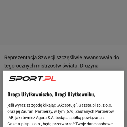
Reprezentacja Szwecji szczęśliwie awansowała do
tegorocznych mistrzostw świata. Drużyna
prowadzona przez angielskiego szkoleniowca
Grahama Pottera w
finale
baraży pokonała u siebie
reprezentację Polski 3:2 (2:1), choć była zespołem
Droga Użytkowniczko, Drogi Użytkowniku,
słabszym.
jeśli wyrazisz zgodę klikając „Akceptuję”, Gazeta.pl sp. z o.o.
oraz jej Zaufani Partnerzy, w tym [
676
] Zaufanych Partnerów
IAB, jak również Agora S.A. będąca spółką powiązaną z
Gazeta.pl sp. z o.o., będą przetwarzać Twoje dane osobowe