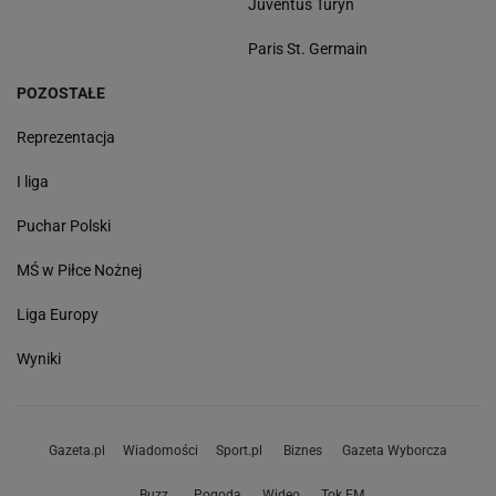
Juventus Turyn
Paris St. Germain
POZOSTAŁE
Reprezentacja
I liga
Puchar Polski
MŚ w Piłce Nożnej
Liga Europy
Wyniki
Gazeta.pl
Wiadomości
Sport.pl
Biznes
Gazeta Wyborcza
Buzz
Pogoda
Wideo
Tok.FM