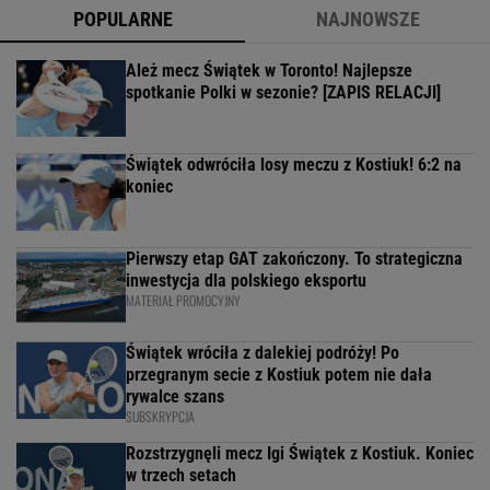
POPULARNE
NAJNOWSZE
Ależ mecz Świątek w Toronto! Najlepsze
spotkanie Polki w sezonie? [ZAPIS RELACJI]
Świątek odwróciła losy meczu z Kostiuk! 6:2 na
koniec
Pierwszy etap GAT zakończony. To strategiczna
inwestycja dla polskiego eksportu
MATERIAŁ PROMOCYJNY
Świątek wróciła z dalekiej podróży! Po
przegranym secie z Kostiuk potem nie dała
rywalce szans
SUBSKRYPCJA
Rozstrzygnęli mecz Igi Świątek z Kostiuk. Koniec
w trzech setach