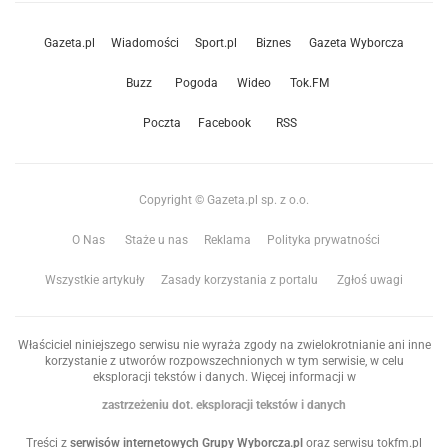
Gazeta.pl
Wiadomości
Sport.pl
Biznes
Gazeta Wyborcza
Buzz
Pogoda
Wideo
Tok.FM
Poczta
Facebook
RSS
Copyright © Gazeta.pl sp. z o.o.
O Nas
Staże u nas
Reklama
Polityka prywatności
Wszystkie artykuły
Zasady korzystania z portalu
Zgłoś uwagi
Właściciel niniejszego serwisu nie wyraża zgody na zwielokrotnianie ani inne
korzystanie z utworów rozpowszechnionych w tym serwisie, w celu
eksploracji tekstów i danych. Więcej informacji w
zastrzeżeniu dot. eksploracji tekstów i danych
Treści z
serwisów internetowych Grupy Wyborcza.pl
oraz serwisu tokfm.pl