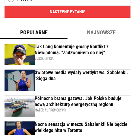
NASTĘPNE PYTANIE
POPULARNE
NAJNOWSZE
Tak Lang komentuje głośny konflikt z
Niewiadomą. "Zadzwoniłem do niej"
SUBSKRYPCJA
Światowe media wydały werdykt ws. Sabalenki.
"Sięga dna"
Północna brama gazowa. Jak Polska buduje
nową architekturę energetyczną regionu
MATERIAŁ PROMOCYJNY
Nocna sensacja w meczu Sabalenki! Nie będzie
wielkiego hitu w Toronto