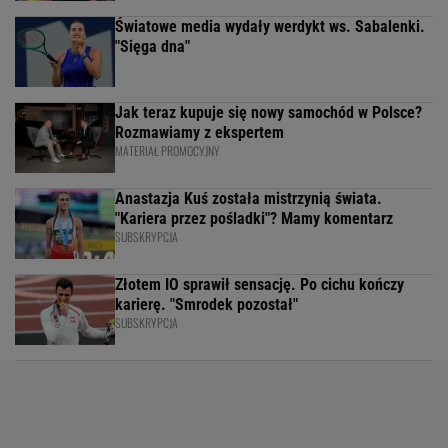
Światowe media wydały werdykt ws. Sabalenki.
"Sięga dna"
Jak teraz kupuje się nowy samochód w Polsce?
Rozmawiamy z ekspertem
MATERIAŁ PROMOCYJNY
Anastazja Kuś została mistrzynią świata.
"Kariera przez pośladki"? Mamy komentarz
SUBSKRYPCJA
Złotem IO sprawił sensację. Po cichu kończy
karierę. "Smrodek pozostał"
SUBSKRYPCJA