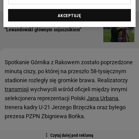
AKCEPTUJĘ
Ogłaszają przed meczem Barcelony.
"Lewandowski głównym sojusznikiem"
Spotkanie Górnika z Rakowem zostało poprzedzone
minutą ciszy, po której na przeszło 58-tysięcznym
stadionie rozległy się gromkie brawa. Realizatorzy
transmisji
wychwycili wśród oficjeli między innymi
selekcjonera reprezentacji Polski
Jana Urbana
,
trenera kadry U-21 Jerzego Brzęczka oraz byłego
prezesa PZPN Zbigniewa Bońka.