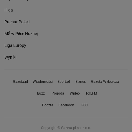
I liga
Puchar Polski
MŚ w Piłce Nożnej
Liga Europy
Wyniki
Gazeta.pl
Wiadomości
Sport.pl
Biznes
Gazeta Wyborcza
Buzz
Pogoda
Wideo
Tok.FM
Poczta
Facebook
RSS
Copyright © Gazeta.pl sp. z o.o.