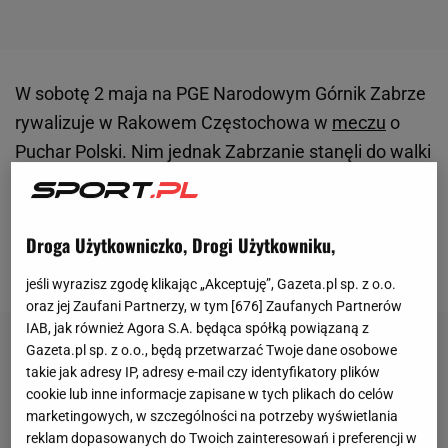
W sobotę 2 maja na PGE Narodowym Górnik Zabrze
rywalizuje w Rakowem Częstochowa w
meczu
o
Puchar Polski. Nim jednak Zabrzanie stanęli do walki
o siódme trofeum w karierze, a Częstochowianie o
trzeci triumf w tych rozgrywkach wszyscy
uczestnicy tego spotkania uczcili pamięć zmarłego
Droga Użytkowniczko, Drogi Użytkowniku,
10 kwietnia Jacka Magiery.
jeśli wyrazisz zgodę klikając „Akceptuję”, Gazeta.pl sp. z o.o.
oraz jej Zaufani Partnerzy, w tym [
676
] Zaufanych Partnerów
IAB, jak również Agora S.A. będąca spółką powiązaną z
Gazeta.pl sp. z o.o., będą przetwarzać Twoje dane osobowe
takie jak adresy IP, adresy e-mail czy identyfikatory plików
cookie lub inne informacje zapisane w tych plikach do celów
marketingowych, w szczególności na potrzeby wyświetlania
reklam dopasowanych do Twoich zainteresowań i preferencji w