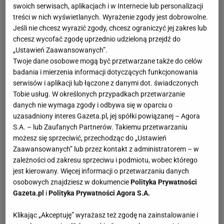
swoich serwisach, aplikacjach i w Internecie lub personalizacji
treści w nich wyświetlanych. Wyrażenie zgody jest dobrowolne.
Jeśli nie chcesz wyrazić zgody, chcesz ograniczyć jej zakres lub
chcesz wycofać zgodę uprzednio udzieloną przejdź do
„Ustawień Zaawansowanych”.
Twoje dane osobowe mogą być przetwarzane także do celów
badania i mierzenia informacji dotyczących funkcjonowania
serwisów i aplikacji lub łączone z danymi dot. świadczonych
Tobie usług. W określonych przypadkach przetwarzanie
danych nie wymaga zgody i odbywa się w oparciu o
uzasadniony interes Gazeta.pl, jej spółki powiązanej – Agora
S.A. – lub Zaufanych Partnerów. Takiemu przetwarzaniu
możesz się sprzeciwić, przechodząc do „Ustawień
Zaawansowanych” lub przez kontakt z administratorem – w
zależności od zakresu sprzeciwu i podmiotu, wobec którego
jest kierowany. Więcej informacji o przetwarzaniu danych
osobowych znajdziesz w dokumencie
Polityka Prywatności
Gazeta.pl
i
Polityka Prywatności Agora S.A.
Klikając „Akceptuję” wyrażasz też zgodę na zainstalowanie i