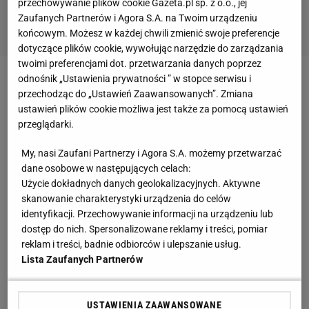
przechowywanie plików cookie Gazeta.pl sp. z o.o., jej
Zaufanych Partnerów i Agora S.A. na Twoim urządzeniu
końcowym. Możesz w każdej chwili zmienić swoje preferencje
dotyczące plików cookie, wywołując narzędzie do zarządzania
twoimi preferencjami dot. przetwarzania danych poprzez
odnośnik „Ustawienia prywatności ” w stopce serwisu i
Zobacz wideo
Żelazny mocno o trenerze Arsenalu:
przechodząc do „Ustawień Zaawansowanych”. Zmiana
Arteta to trener z Instagrama
ustawień plików cookie możliwa jest także za pomocą ustawień
przeglądarki.
Jacek Magiera upamiętniony na PGE Narodowym
My, nasi Zaufani Partnerzy i Agora S.A. możemy przetwarzać
dane osobowe w następujących celach:
Tuż po wyjściu piłkarzy obydwu drużyn na murawę
Użycie dokładnych danych geolokalizacyjnych. Aktywne
skanowanie charakterystyki urządzenia do celów
Narodowego spiker ogłosił, iż w tym wyjątkowym
identyfikacji. Przechowywanie informacji na urządzeniu lub
dniu, nim rozpoczną się
sportowe
emocje trzeba
dostęp do nich. Spersonalizowane reklamy i treści, pomiar
oddać hołd Jackowi Magierze. 49-latek zmarł nagle
reklam i treści, badnie odbiorców i ulepszanie usług.
Lista Zaufanych Partnerów
we Wrocławiu podczas porannego treningu
biegowego. Pomimo reanimacji nie udało się go
uratować.
USTAWIENIA ZAAWANSOWANE