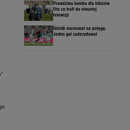
Prawdziwa bomba dla kibiców.
Oto co trafi do otwartej
telewizji
Górnik marnował na potęgę.
Jeden gol zadecydował
y"
go