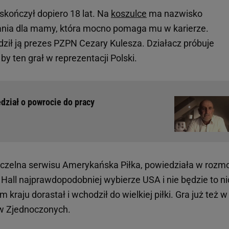
kończył dopiero 18 lat. Na
koszulce
ma nazwisko
ania dla mamy, która mocno pomaga mu w karierze.
ł ją prezes PZPN Cezary Kulesza. Działacz próbuje
 ten grał w reprezentacji Polski.
dział o powrocie do pracy
naczelna serwisu Amerykańska Piłka, powiedziała w rozm
e Hall najprawdopodobniej wybierze USA i nie będzie to ni
 kraju dorastał i wchodził do wielkiej piłki. Gra już też w
w Zjednoczonych.