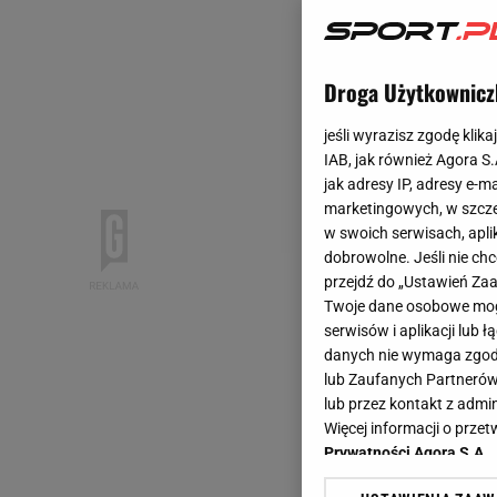
Droga Użytkownicz
jeśli wyrazisz zgodę klika
IAB, jak również Agora S
jak adresy IP, adresy e-m
marketingowych, w szcze
w swoich serwisach, aplik
dobrowolne. Jeśli nie ch
przejdź do „Ustawień Z
Twoje dane osobowe mogą
serwisów i aplikacji lub
danych nie wymaga zgody 
lub Zaufanych Partnerów
lub przez kontakt z admi
Więcej informacji o prz
Prywatności Agora S.A.