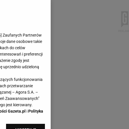
6
] Zaufanych Partnerów
woje dane osobowe takie
likach do celów
teresowań i preferencji
ażenie zgody jest
dę uprzednio udzieloną
yczących funkcjonowania
kach przetwarzanie
ązanej – Agora S.A. –
awień Zaawansowanych”
go jest kierowany.
ości Gazeta.pl
i
Polityka