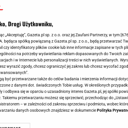
ko, Drogi Użytkowniku,
jąc „Akceptuję”, Gazeta.pl sp. z o.o. oraz jej Zaufani Partnerzy, w tym [
67
.A. będąca spółką powiązaną z Gazeta.pl sp. z o.o., będą przetwarzać T
ail czy identyfikatory plików cookie lub inne informacje zapisane w tych p
gólności na potrzeby wyświetlania reklam dopasowanych do Twoich zain
acjach i w Internecie lub personalizacji treści w nich wyświetlanych. Wyr
cesz wyrazić zgody, chcesz ograniczyć jej zakres lub chcesz wycofać zgo
aawansowanych”.
 być przetwarzane także do celów badania i mierzenia informacji dot
 łączone z danymi dot. świadczonych Tobie usług. W określonych przypad
i odbywa się w oparciu o uzasadniony interes Gazeta.pl, jej spółki powi
. Takiemu przetwarzaniu możesz się sprzeciwić, przechodząc do „Ust
nistratorem – w zależności od zakresu sprzeciwu i podmiotu, wobec które
etwarzaniu danych osobowych znajdziesz w dokumencie
Polityka Prywatn