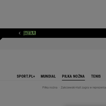
WIADOMOŚCI
NEXT
SPORT
PLOTEK
D
SPORT.PL+
MUNDIAL
PIŁKA NOŻNA
TENIS
Piłka nożna
Zakrzewski-Hall zagra w reprezenta