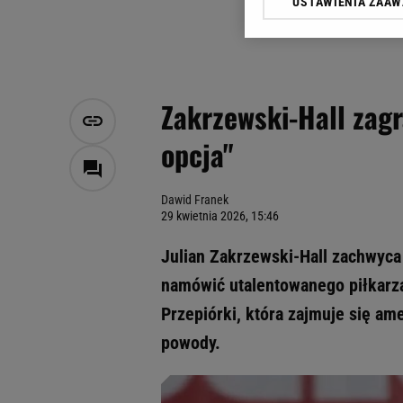
USTAWIENIA ZAA
Klikając „Akceptuję” wyra
Zaufanych Partnerów i A
dotyczące plików cookie,
odnośnik „Ustawienia pr
plików cookie możliwa je
Zakrzewski-Hall zagr
My, nasi Zaufani Partne
opcja"
Użycie dokładnych danych
Przechowywanie informacji
badnie odbiorców i uleps
Dawid Franek
29 kwietnia 2026, 15:46
Julian Zakrzewski-Hall zachwyc
namówić utalentowanego piłkarza
Przepiórki, która zajmuje się a
powody.