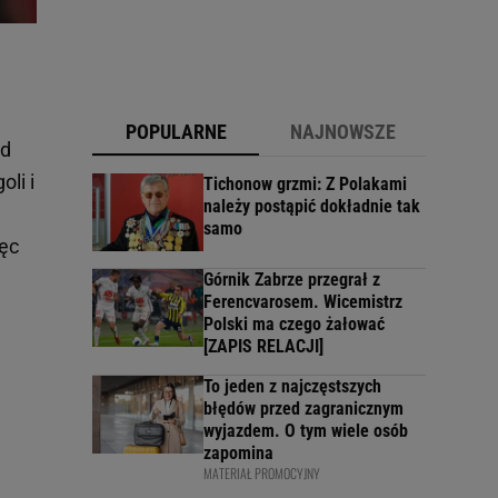
POPULARNE
NAJNOWSZE
ed
li i
Tichonow grzmi: Z Polakami
należy postąpić dokładnie tak
samo
ięc
Górnik Zabrze przegrał z
Ferencvarosem. Wicemistrz
Polski ma czego żałować
[ZAPIS RELACJI]
To jeden z najczęstszych
błędów przed zagranicznym
wyjazdem. O tym wiele osób
zapomina
MATERIAŁ PROMOCYJNY