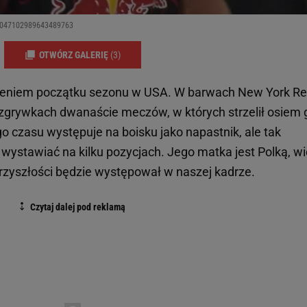
/2047102989643489763
OTWÓRZ GALERIĘ
(3)
awieniem początku sezonu w USA. W barwach New York R
zgrywkach dwanaście meczów, w których strzelił osiem go
o czasu występuje na boisku jako napastnik, ale tak
ystawiać na kilku pozycjach. Jego matka jest Polką, w
 przyszłości będzie występował w naszej kadrze.