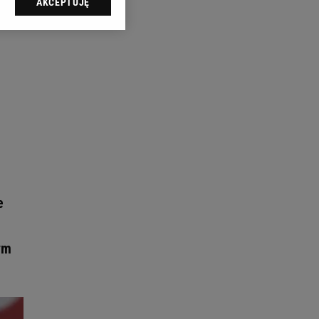
AKCEPTUJĘ
l sp. z o.o., jej
ić swoje preferencje
arzania danych poprzez
ych”. Zmiana ustawień
ach:
 celów identyfikacji.
omiar reklam i treści,
e
ym