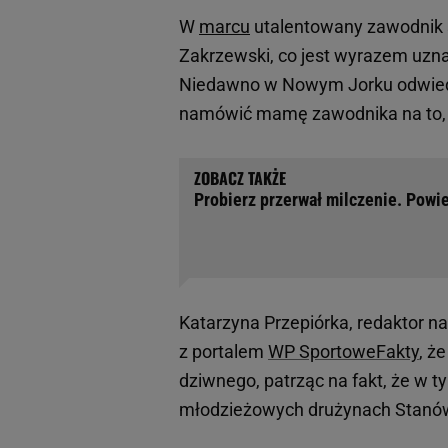
W
marcu
utalentowany zawodnik s
Zakrzewski, co jest wyrazem uzn
Niedawno w Nowym Jorku odwiedzi
namówić mamę zawodnika na to, by
Probierz przerwał milczenie. Powie
Katarzyna Przepiórka, redaktor 
z portalem
WP SportoweFakty
, ż
dziwnego, patrząc na fakt, że w tym
młodzieżowych drużynach Stanó