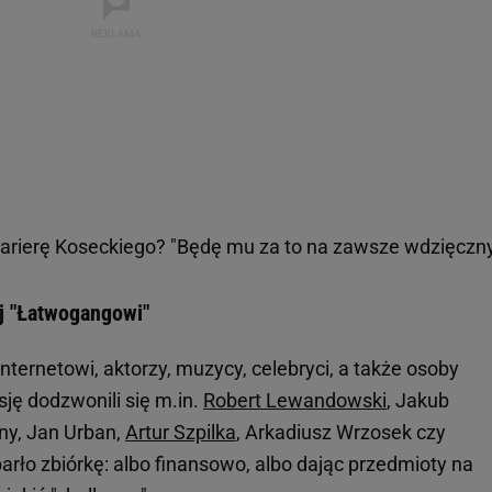
karierę Koseckiego? "Będę mu za to na zawsze wdzięczn
j "Łatwogangowi"
nternetowi, aktorzy, muzycy, celebryci, a także osoby
ję dodzwonili się m.in.
Robert Lewandowski
, Jakub
ny, Jan Urban,
Artur Szpilka
, Arkadiusz Wrzosek czy
rło zbiórkę: albo finansowo, albo dając przedmioty na