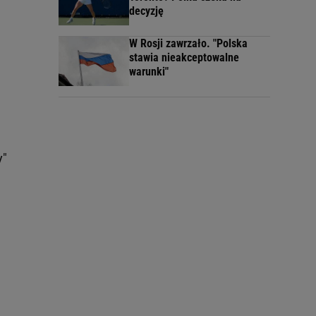
decyzję
W Rosji zawrzało. "Polska
stawia nieakceptowalne
warunki"
y"