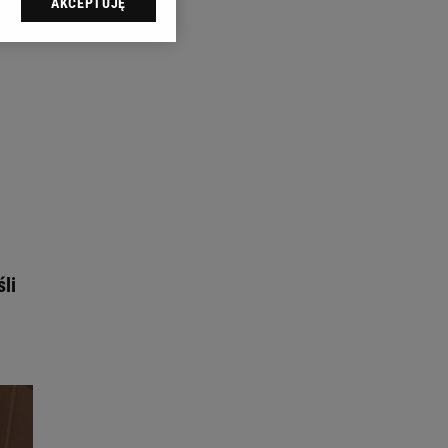
AKCEPTUJĘ
l sp. z o.o., jej
ić swoje preferencje
arzania danych poprzez
ych”. Zmiana ustawień
ach:
 celów identyfikacji.
omiar reklam i treści,
li