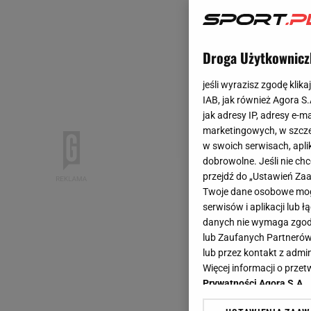
Droga Użytkownicz
jeśli wyrazisz zgodę klika
IAB, jak również Agora S
jak adresy IP, adresy e-m
marketingowych, w szcze
w swoich serwisach, aplik
dobrowolne. Jeśli nie ch
przejdź do „Ustawień Z
Twoje dane osobowe mogą
serwisów i aplikacji lub
danych nie wymaga zgody 
lub Zaufanych Partnerów
lub przez kontakt z admi
Więcej informacji o prz
Prywatności Agora S.A.