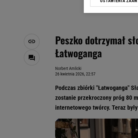
USTAWIENIA ZAA
Klikając „Akceptuję” wyra
Zaufanych Partnerów i A
dotyczące plików cookie,
odnośnik „Ustawienia pr
plików cookie możliwa je
Peszko dotrzymał sło
My, nasi Zaufani Partne
Łatwoganga
Użycie dokładnych danych
Przechowywanie informacji
badnie odbiorców i uleps
Norbert Amlicki
26 kwietnia 2026, 22:57
Podczas zbiórki "Łatwoganga" Sł
zostanie przekroczony próg 80 m
internetowego twórcy. Teraz były