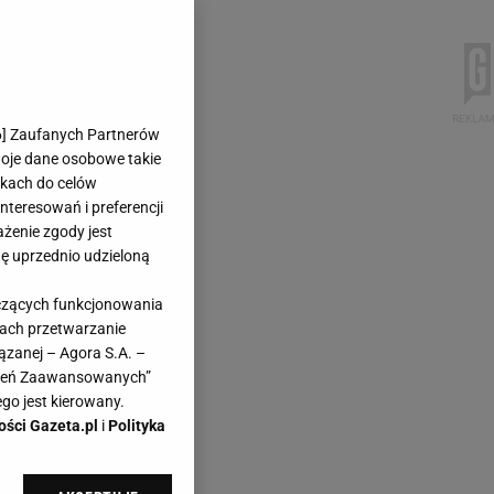
6
] Zaufanych Partnerów
woje dane osobowe takie
likach do celów
teresowań i preferencji
ażenie zgody jest
dę uprzednio udzieloną
yczących funkcjonowania
kach przetwarzanie
ązanej – Agora S.A. –
awień Zaawansowanych”
go jest kierowany.
ości Gazeta.pl
i
Polityka