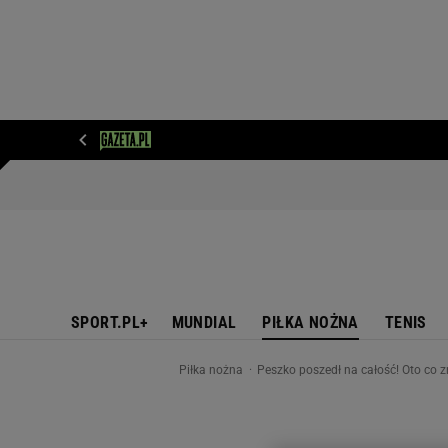
WIADOMOŚCI
NEXT
SPORT
PLOTEK
D
SPORT.PL+
MUNDIAL
PIŁKA NOŻNA
TENIS
Piłka nożna
Peszko poszedł na całość! Oto co 