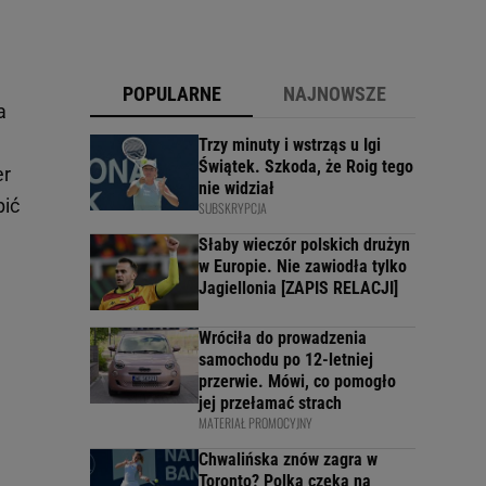
POPULARNE
NAJNOWSZE
a
Trzy minuty i wstrząs u Igi
Świątek. Szkoda, że Roig tego
er
nie widział
bić
SUBSKRYPCJA
Słaby wieczór polskich drużyn
w Europie. Nie zawiodła tylko
Jagiellonia [ZAPIS RELACJI]
Wróciła do prowadzenia
samochodu po 12-letniej
przerwie. Mówi, co pomogło
jej przełamać strach
MATERIAŁ PROMOCYJNY
Chwalińska znów zagra w
Toronto? Polka czeka na