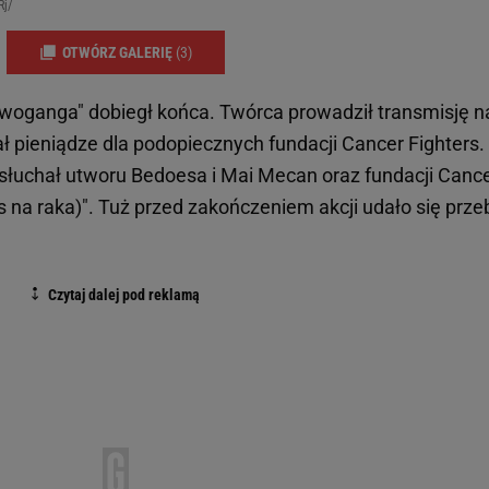
Rj/
OTWÓRZ GALERIĘ
(3)
twoganga" dobiegł końca. Twórca prowadził transmisję n
ał pieniądze dla podopiecznych fundacji Cancer Fighters.
słuchał utworu Bedoesa i Mai Mecan oraz fundacji Canc
iss na raka)". Tuż przed zakończeniem akcji udało się prze