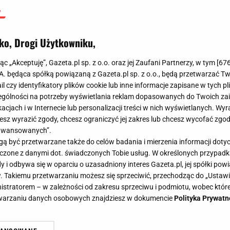
ko, Drogi Użytkowniku,
jąc „Akceptuję”, Gazeta.pl sp. z o.o. oraz jej Zaufani Partnerzy, w tym [
67
.A. będąca spółką powiązaną z Gazeta.pl sp. z o.o., będą przetwarzać T
ail czy identyfikatory plików cookie lub inne informacje zapisane w tych p
gólności na potrzeby wyświetlania reklam dopasowanych do Twoich zain
acjach i w Internecie lub personalizacji treści w nich wyświetlanych. Wyr
cesz wyrazić zgody, chcesz ograniczyć jej zakres lub chcesz wycofać zgo
aawansowanych”.
 być przetwarzane także do celów badania i mierzenia informacji dot
 łączone z danymi dot. świadczonych Tobie usług. W określonych przypad
i odbywa się w oparciu o uzasadniony interes Gazeta.pl, jej spółki powi
. Takiemu przetwarzaniu możesz się sprzeciwić, przechodząc do „Ust
nistratorem – w zależności od zakresu sprzeciwu i podmiotu, wobec które
etwarzaniu danych osobowych znajdziesz w dokumencie
Polityka Prywatn