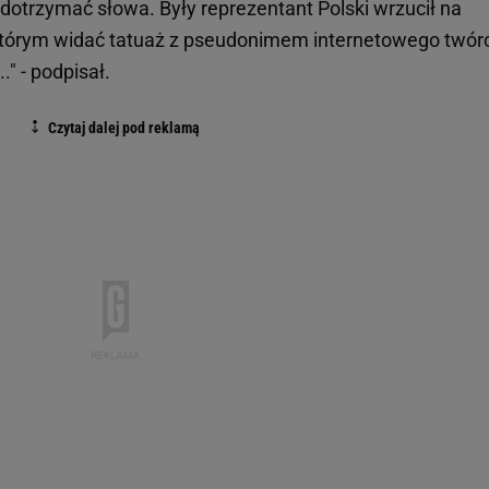
otrzymać słowa. Były reprezentant Polski wrzucił na
na którym widać tatuaż z pseudonimem internetowego twór
..." - podpisał.