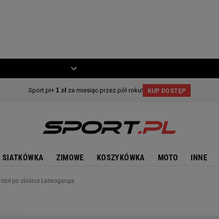
ZIECKO
MOTO
SIATKÓWKA
ZIMOWE
KOSZYKÓWKA
MOTO
INNE
zrobił po zbiórce Łatwoganga