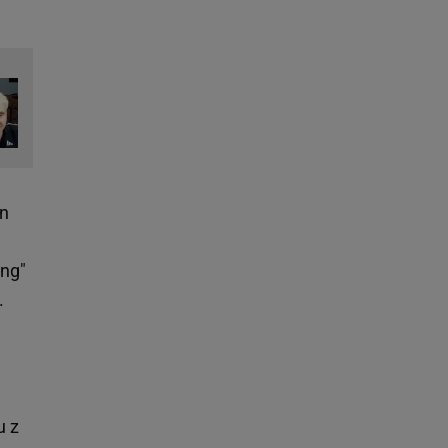
ln
ang"
.
u z