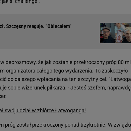
 jakiś "challenge".
zł. Szczęsny reaguje. "Obiecałem"
 wideorozmowy, że jak zostanie przekroczony próg 80 m
im organizatora całego tego wydarzenia. To zaskoczyło
ęcić do dalszego wpłacania na ten szczytny cel. "Łatwog
uje sobie wizerunek piłkarza. - Jesteś szefem, naprawdę
er.
ał swój udział w zbiórce Łatwoganga!
en próg został przekroczony ponad trzykrotnie. W związk