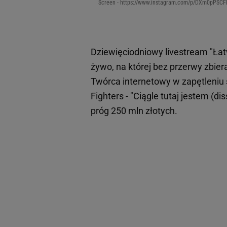
Screen - https://www.instagram.com/p/DXm0pPSCF
Dziewięciodniowy livestream "Ła
żywo, na której bez przerwy zbier
Twórca internetowy w zapętleniu 
Fighters - "Ciągle tutaj jestem (d
próg 250 mln złotych.