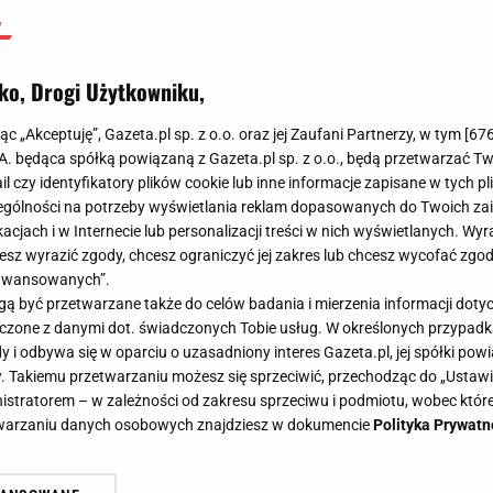
ko, Drogi Użytkowniku,
jąc „Akceptuję”, Gazeta.pl sp. z o.o. oraz jej Zaufani Partnerzy, w tym [
67
.A. będąca spółką powiązaną z Gazeta.pl sp. z o.o., będą przetwarzać T
ail czy identyfikatory plików cookie lub inne informacje zapisane w tych p
gólności na potrzeby wyświetlania reklam dopasowanych do Twoich zain
acjach i w Internecie lub personalizacji treści w nich wyświetlanych. Wyr
cesz wyrazić zgody, chcesz ograniczyć jej zakres lub chcesz wycofać zgo
aawansowanych”.
 być przetwarzane także do celów badania i mierzenia informacji dot
 łączone z danymi dot. świadczonych Tobie usług. W określonych przypad
i odbywa się w oparciu o uzasadniony interes Gazeta.pl, jej spółki powi
. Takiemu przetwarzaniu możesz się sprzeciwić, przechodząc do „Ust
nistratorem – w zależności od zakresu sprzeciwu i podmiotu, wobec które
etwarzaniu danych osobowych znajdziesz w dokumencie
Polityka Prywatn