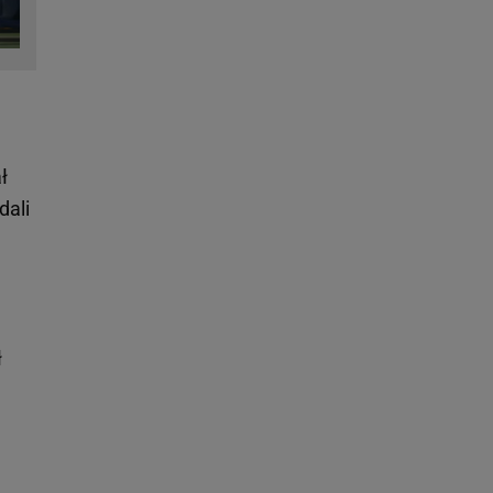
ł
dali
ł