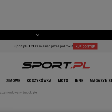
ZIECKO
MOTO
ZIMOWE
KOSZYKÓWKA
MOTO
INNE
MAGAZYN S
łkarz zamordowany śrubokrętem