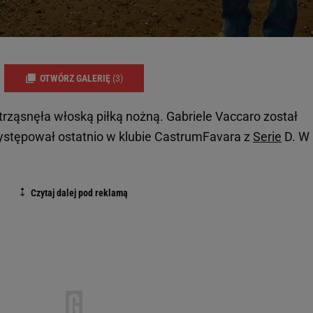
OTWÓRZ GALERIĘ
(3)
trząsnęła włoską piłką nożną. Gabriele Vaccaro został
ystępował ostatnio w klubie CastrumFavara z
Serie
D. W