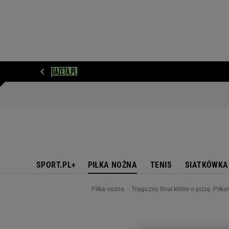
WIADOMOŚCI
NEXT
SPORT
PLOTEK
D
SPORT.PL+
PIŁKA NOŻNA
TENIS
SIATKÓWKA
Piłka nożna
Tragiczny finał kłótni o pizzę. Pi