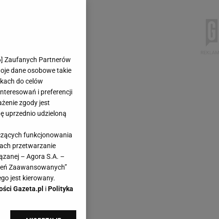
6
] Zaufanych Partnerów
woje dane osobowe takie
likach do celów
teresowań i preferencji
ażenie zgody jest
dę uprzednio udzieloną
yczących funkcjonowania
kach przetwarzanie
ązanej – Agora S.A. –
awień Zaawansowanych”
go jest kierowany.
ości Gazeta.pl
i
Polityka