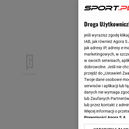
Droga Użytkownicz
jeśli wyrazisz zgodę klika
IAB, jak również Agora S
jak adresy IP, adresy e-m
marketingowych, w szcze
w swoich serwisach, aplik
dobrowolne. Jeśli nie ch
przejdź do „Ustawień Z
Twoje dane osobowe mogą
serwisów i aplikacji lub
danych nie wymaga zgody 
lub Zaufanych Partnerów
lub przez kontakt z admi
Więcej informacji o prz
Prywatności Agora S.A.