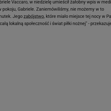
riele Vaccaro, w niedzielę umieścił żałobny wpis w med
 pokoju, Gabriele. Zaniemówiliśmy, nie możemy w to
mutek. Jego
zabójstwo
, które miało miejsce tej nocy w Pa
 całą lokalną społeczność i świat piłki nożnej" - przekazuj