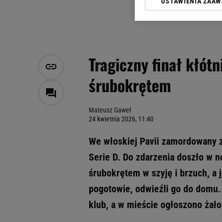
USTAWIENIA ZAA
Klikając „Akceptuję” wyra
Zaufanych Partnerów i A
dotyczące plików cookie,
odnośnik „Ustawienia pr
plików cookie możliwa je
Tragiczny finał kłót
My, nasi Zaufani Partne
śrubokrętem
Użycie dokładnych danych
Przechowywanie informacji
badnie odbiorców i uleps
Mateusz Gaweł
24 kwietnia 2026, 11:40
We włoskiej Pavii zamordowany zo
Serie D. Do zdarzenia doszło w no
śrubokrętem w szyję i brzuch, a 
pogotowie, odwieźli go do domu.
klub, a w mieście ogłoszono żało