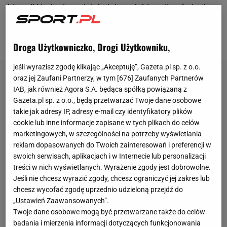
historii i jednej z najpiękniejszych historii w świecie
futbolu" -
pisaliśmy w październiku 2025 na łamach
Sport.pl
.
Droga Użytkowniczko, Drogi Użytkowniku,
jeśli wyrazisz zgodę klikając „Akceptuję”, Gazeta.pl sp. z o.o.
oraz jej Zaufani Partnerzy, w tym [
676
] Zaufanych Partnerów
IAB, jak również Agora S.A. będąca spółką powiązaną z
Gazeta.pl sp. z o.o., będą przetwarzać Twoje dane osobowe
takie jak adresy IP, adresy e-mail czy identyfikatory plików
cookie lub inne informacje zapisane w tych plikach do celów
marketingowych, w szczególności na potrzeby wyświetlania
reklam dopasowanych do Twoich zainteresowań i preferencji w
swoich serwisach, aplikacjach i w Internecie lub personalizacji
treści w nich wyświetlanych. Wyrażenie zgody jest dobrowolne.
Jeśli nie chcesz wyrazić zgody, chcesz ograniczyć jej zakres lub
chcesz wycofać zgodę uprzednio udzieloną przejdź do
„Ustawień Zaawansowanych”.
Twoje dane osobowe mogą być przetwarzane także do celów
badania i mierzenia informacji dotyczących funkcjonowania