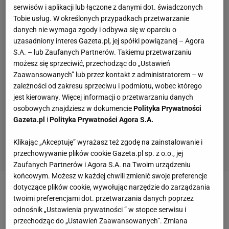
serwisów i aplikacji lub łączone z danymi dot. świadczonych
Tobie usług. W określonych przypadkach przetwarzanie
danych nie wymaga zgody i odbywa się w oparciu o
uzasadniony interes Gazeta.pl, jej spółki powiązanej – Agora
S.A. – lub Zaufanych Partnerów. Takiemu przetwarzaniu
możesz się sprzeciwić, przechodząc do „Ustawień
Zaawansowanych” lub przez kontakt z administratorem – w
zależności od zakresu sprzeciwu i podmiotu, wobec którego
jest kierowany. Więcej informacji o przetwarzaniu danych
osobowych znajdziesz w dokumencie
Polityka Prywatności
Gazeta.pl
i
Polityka Prywatności Agora S.A.
Klikając „Akceptuję” wyrażasz też zgodę na zainstalowanie i
przechowywanie plików cookie Gazeta.pl sp. z o.o., jej
Zaufanych Partnerów i Agora S.A. na Twoim urządzeniu
końcowym. Możesz w każdej chwili zmienić swoje preferencje
dotyczące plików cookie, wywołując narzędzie do zarządzania
Zobacz wideo
Żelazny: Reprezentacja jest na fali
twoimi preferencjami dot. przetwarzania danych poprzez
wznoszącej! Piłkarze są w formie Wybierz serwis
odnośnik „Ustawienia prywatności ” w stopce serwisu i
przechodząc do „Ustawień Zaawansowanych”. Zmiana