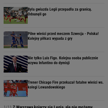
Była gwiazda Legii przepadła za granicą.
Odsunęli go
Pilne wieści przed meczem Szwecja - Polska!
Kolejny piłkarz wypada z gry
Nie tylko Luis Figo. Kolejna osoba publicznie
wzywa Infantino do dymisji
Trener Chicago Fire przekazał fatalne wieści ws.
kolegi Lewandowskiego
1/11
Z Warszawą kojarzy się Legia, ale nie możemy