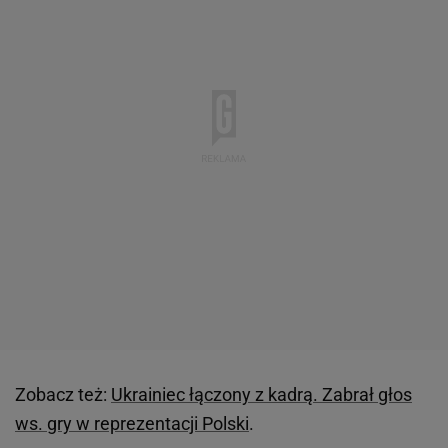
Zobacz też:
Ukrainiec łączony z kadrą. Zabrał głos
ws. gry w reprezentacji Polski
.