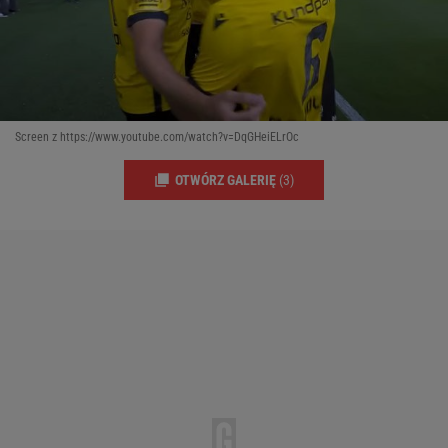
Screen z https://www.youtube.com/watch?v=DqGHeiELrOc
OTWÓRZ GALERIĘ
(3)