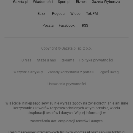
Gazeta.pl
Wiadomości
Sport.pl
Biznes
Gazeta Wyborcza
Buzz
Pogoda
Wideo
Tok.FM
Poczta
Facebook
RSS
Copyright © Gazeta.pl sp. z o.o.
O Nas
Staże u nas
Reklama
Polityka prywatności
Wszystkie artykuły
Zasady korzystania z portalu
Zgłoś uwagi
Ustawienia prywatności
Właściciel niniejszego serwisu nie wyraża zgody na zwielokrotnianie ani inne
korzystanie z utworów rozpowszechnionych w tym serwisie, w celu
eksploracji tekstów i danych. Więcej informacji w
zastrzeżeniu dot. eksploracji tekstów i danych
Treści z
serwisów internetowych Grupy Wyborcza.pl
oraz serwisu tokfm.pl