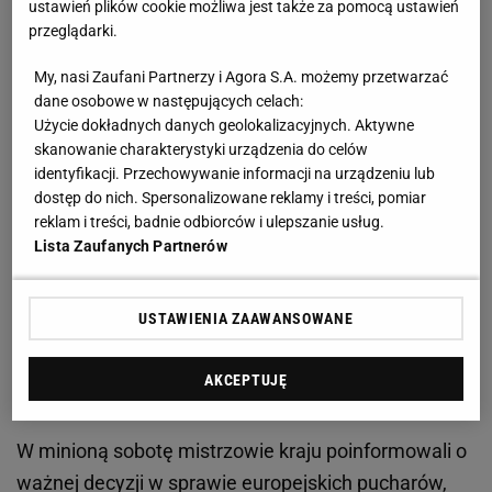
ustawień plików cookie możliwa jest także za pomocą ustawień
I ostatecznie drużyna dokonała wielkiego wyczynu.
przeglądarki.
Została mistrzem Szwecji, bijąc rekord kraju! Ta
My, nasi Zaufani Partnerzy i Agora S.A. możemy przetwarzać
ekipa
, pochodząca z wioski rybackiej, liczącej ledwie
dane osobowe w następujących celach:
1500 mieszkańców, zdobyła aż 75 punktów na 90
Użycie dokładnych danych geolokalizacyjnych. Aktywne
możliwych. Tylko raz poniosła porażkę, sześć
skanowanie charakterystyki urządzenia do celów
identyfikacji. Przechowywanie informacji na urządzeniu lub
razy zremisowała i aż 23-krotnie kończyła mecz z
dostęp do nich. Spersonalizowane reklamy i treści, pomiar
trzema "oczkami" na koncie. I choć kurz po
reklam i treści, badnie odbiorców i ulepszanie usług.
świętowaniu już opadł (w Szwecji sezon rozgrywany
Lista Zaufanych Partnerów
jest w systemie wiosna-jesień), a nowa kampania
jeszcze się nie zaczęła, to do gmachów Mjallby AIF
USTAWIENIA ZAAWANSOWANE
dotarły znakomite wieści!
AKCEPTUJĘ
Europejskie puchary zawitają do Hallevik!
W minioną sobotę mistrzowie kraju poinformowali o
ważnej decyzji w sprawie europejskich pucharów,