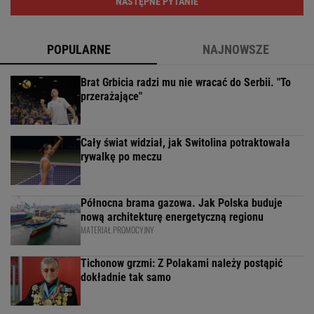
NASTĘPNE PYTANIE
POPULARNE
NAJNOWSZE
Brat Grbicia radzi mu nie wracać do Serbii. "To
przerażające"
Cały świat widział, jak Switolina potraktowała
rywalkę po meczu
Północna brama gazowa. Jak Polska buduje
nową architekturę energetyczną regionu
MATERIAŁ PROMOCYJNY
Tichonow grzmi: Z Polakami należy postąpić
dokładnie tak samo