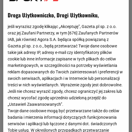
Droga Użytkowniczko, Drogi Użytkowniku,
jeśli wyrazisz zgodę klikając „Akceptuję”, Gazeta.pl sp. z o.o.
oraz jej Zaufani Partnerzy, w tym [
676
] Zaufanych Partnerów
IAB, jak również Agora S.A. będąca spółką powiązaną z
Gazeta.pl sp. z o.o., będą przetwarzać Twoje dane osobowe
takie jak adresy IP, adresy e-mail czy identyfikatory plików
cookie lub inne informacje zapisane w tych plikach do celów
marketingowych, w szczególności na potrzeby wyświetlania
reklam dopasowanych do Twoich zainteresowań i preferencji w
swoich serwisach, aplikacjach i w Internecie lub personalizacji
Reprezentacja Polski ma już tylko jeden mecz
treści w nich wyświetlanych. Wyrażenie zgody jest dobrowolne.
dzielący ją od awansu na tegoroczne
mistrzostwa
Jeśli nie chcesz wyrazić zgody, chcesz ograniczyć jej zakres lub
świata
. We wtorek 31 marca zagra w Sztokholmie
chcesz wycofać zgodę uprzednio udzieloną przejdź do
„Ustawień Zaawansowanych”.
ze Szwecją. Pewni udziału w turnieju są już za to
Twoje dane osobowe mogą być przetwarzane także do celów
Hiszpanie. W piątek 27 marca rozegrają mecz
badania i mierzenia informacji dotyczących funkcjonowania
towarzyski z Serbią. Podjęto decyzję w sprawie
serwisów i aplikacji lub łączone z danymi dot. świadczonych
Tobie usług. W określonych przypadkach przetwarzanie