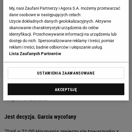
My, nasi Zaufani Partnerzy i Agora S.A. możemy przetwarzać
dane osobowe w następujących celach:
Użycie dokładnych danych geolokalizacyjnych. Aktywne
skanowanie charakterystyki urządzenia do celów
identyfikacji. Przechowywanie informacji na urządzeniu lub
dostęp do nich. Spersonalizowane reklamy i treści, pomiar
reklam i treści, badnie odbiorców i ulepszanie usług.
Lista Zaufanych Partnerów
USTAWIENIA ZAAWANSOWANE
AKCEPTUJĘ
Zobacz wideo
Oskar Pietuszewski i jego "odpały"!
"Kopiował Zlatana"
Jest decyzja. Garcia wycofany
"Dziś o 21:00
Hiszpania
zmierzy się towarzysko z