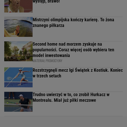
występ, brawo!
Mistrzyni olimpijska kończy karierę. To żona
znanego piłkarza
Second home nad morzem zyskuje na
popularności. Coraz więcej osób wybiera ten
model inwestowania
MATERIAŁ PROMOCYJNY
Rozstrzygnęli mecz Igi Świątek z Kostiuk. Koniec
w trzech setach
Trudno uwierzyć w to, co zrobił Hurkacz w
Montrealu. Miał już piłki meczowe