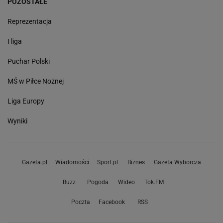
POZOSTAŁE
Reprezentacja
I liga
Puchar Polski
MŚ w Piłce Nożnej
Liga Europy
Wyniki
Gazeta.pl
Wiadomości
Sport.pl
Biznes
Gazeta Wyborcza
Buzz
Pogoda
Wideo
Tok.FM
Poczta
Facebook
RSS