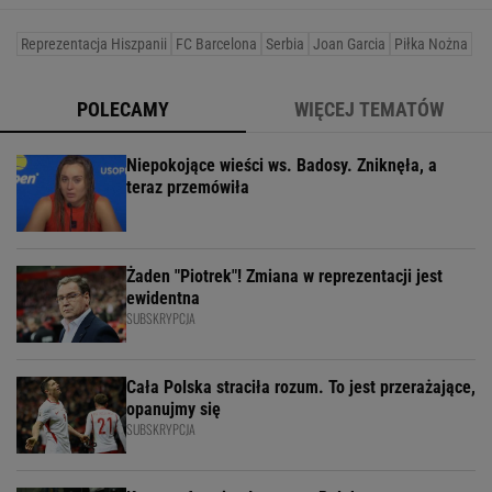
Reprezentacja Hiszpanii
FC Barcelona
Serbia
Joan Garcia
Piłka Nożna
POLECAMY
WIĘCEJ TEMATÓW
Niepokojące wieści ws. Badosy. Zniknęła, a
teraz przemówiła
Żaden "Piotrek"! Zmiana w reprezentacji jest
ewidentna
SUBSKRYPCJA
Cała Polska straciła rozum. To jest przerażające,
opanujmy się
SUBSKRYPCJA