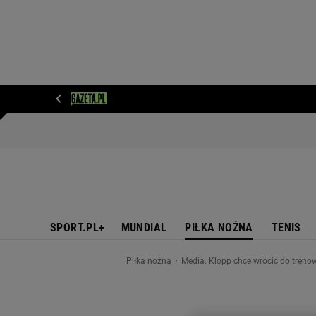
WIADOMOŚCI
NEXT
SPORT
PLOTEK
D
SPORT.PL+
MUNDIAL
PIŁKA NOŻNA
TENIS
Piłka nożna
Media: Klopp chce wrócić do tren