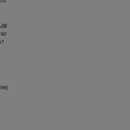
Ligi
raz
e?
niej