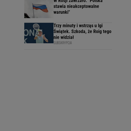
W Rosji zawrzało. "Polska
stawia nieakceptowalne
warunki"
Trzy minuty i wstrząs u Igi
Świątek. Szkoda, że Roig tego
nie widział
SUBSKRYPCJA