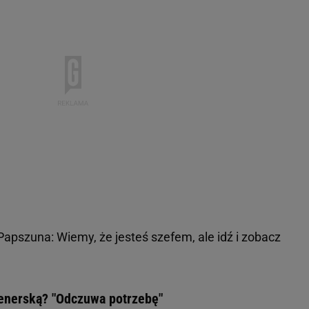
apszuna: Wiemy, że jesteś szefem, ale idź i zobacz
renerską? "Odczuwa potrzebę"