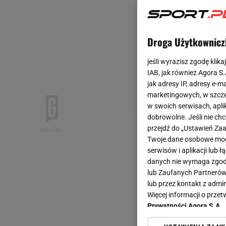
Droga Użytkownicz
jeśli wyrazisz zgodę klika
IAB, jak również Agora S
jak adresy IP, adresy e-m
marketingowych, w szcze
w swoich serwisach, aplik
dobrowolne. Jeśli nie ch
przejdź do „Ustawień Z
Twoje dane osobowe mogą
serwisów i aplikacji lub
danych nie wymaga zgody 
lub Zaufanych Partnerów
lub przez kontakt z admi
Więcej informacji o prz
Prywatności Agora S.A.