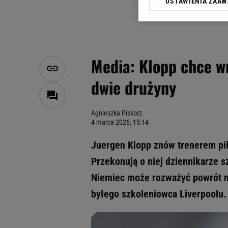
USTAWIENIA ZAA
Klikając „Akceptuję” wyra
Zaufanych Partnerów i A
dotyczące plików cookie,
odnośnik „Ustawienia pr
plików cookie możliwa je
Media: Klopp chce w
My, nasi Zaufani Partne
dwie drużyny
Użycie dokładnych danych
Przechowywanie informacji
badnie odbiorców i uleps
Agnieszka Piskorz
4 marca 2026, 15:14
Juergen Klopp znów trenerem pił
Przekonują o niej dziennikarze s
Niemiec może rozważyć powrót na
byłego szkoleniowca Liverpoolu.