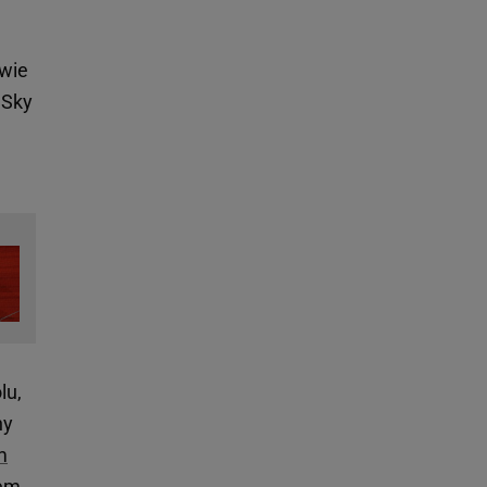
wie
 Sky
lu,
ny
m
em,