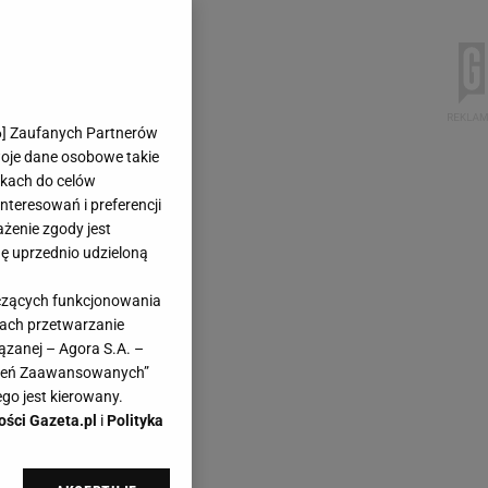
6
] Zaufanych Partnerów
woje dane osobowe takie
likach do celów
teresowań i preferencji
ażenie zgody jest
dę uprzednio udzieloną
yczących funkcjonowania
kach przetwarzanie
ązanej – Agora S.A. –
awień Zaawansowanych”
go jest kierowany.
ości Gazeta.pl
i
Polityka