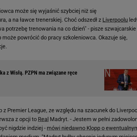
owca może się wyjaśnić szybciej niż się
ra, a na ławce trenerskiej. Choć odszedł z
Liverpoolu
led
wa potrzebę trenowania na co dzień" - pisze szwajcarskie
pp może powrócić do pracy szkoleniowca. Okazuje się,
je.
ska z Wisłą. PZPN ma związane ręce
b z Premier League, ze względu na szacunek do Liverpoo
rwsza z opcji to
Real
Madryt. - Jestem w pełni zadowolo
yć nigdzie indziej -
mówi niedawno Klopp o ewentualny
e zdaniem medium, "Madryt byłby obecnie jedynym miejsc