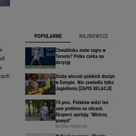
POPULARNE
NAJNOWSZE
i
Chwalińska znów zagra w
Toronto? Polka czeka na
wił
decyzję
a
tach
Słaby wieczór polskich drużyn
w Europie. Nie zawiodła tylko
Jagiellonia [ZAPIS RELACJI]
74 proc. Polaków widzi ten
sam problem na ulicach.
Eksperci apelują: "Mistrzu,
pomyśl"
MATERIAŁ PROMOCYJNY