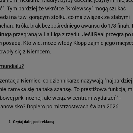
ć"
. Tym bardziej że wkrótce "Królewscy" mogą szukać
iedzi na tzw. gorącym stołku, co ma związek ze słabymi
ucharu Króla, brak bezpośredniego awansu do 1/8 finału
drugą przegraną w La Liga z rzędu. Jeśli Real przegra po 
aci posadę. Kto wie, może wtedy Klopp zajmie jego miejsc
towały się z Niemcem.
 mundialu?
ezentacja Niemiec, co dziennikarze nazywają "najbardziej
nie zamyka się na taką szansę. To prestiżowa funkcja, m
ubowej
piłki nożnej
, ale wciąż w centrum wydarzeń" -
stanowisko? Dopiero po mistrzostwach świata 2026.