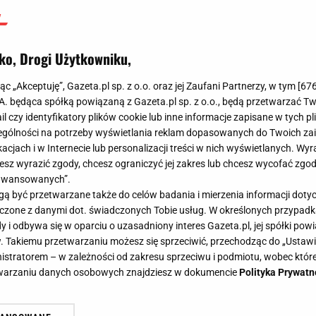
ko, Drogi Użytkowniku,
jąc „Akceptuję”, Gazeta.pl sp. z o.o. oraz jej Zaufani Partnerzy, w tym [
67
.A. będąca spółką powiązaną z Gazeta.pl sp. z o.o., będą przetwarzać T
ail czy identyfikatory plików cookie lub inne informacje zapisane w tych p
gólności na potrzeby wyświetlania reklam dopasowanych do Twoich zain
acjach i w Internecie lub personalizacji treści w nich wyświetlanych. Wyr
cesz wyrazić zgody, chcesz ograniczyć jej zakres lub chcesz wycofać zgo
aawansowanych”.
 być przetwarzane także do celów badania i mierzenia informacji dot
 łączone z danymi dot. świadczonych Tobie usług. W określonych przypad
i odbywa się w oparciu o uzasadniony interes Gazeta.pl, jej spółki powi
. Takiemu przetwarzaniu możesz się sprzeciwić, przechodząc do „Ust
nistratorem – w zależności od zakresu sprzeciwu i podmiotu, wobec które
etwarzaniu danych osobowych znajdziesz w dokumencie
Polityka Prywatn