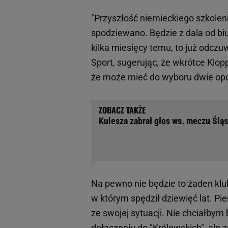
"Przyszłość niemieckiego szkoleni
spodziewano. Będzie z dala od biu
kilka miesięcy temu, to już odczu
Sport, sugerując, że wkrótce Klo
że może mieć do wyboru dwie opc
Kulesza zabrał głos ws. meczu Ślą
Na pewno nie będzie to żaden klu
w którym spędził dziewięć lat. Pie
ze swojej sytuacji. Nie chciałbym b
dołączeniu do "Królewskich", al