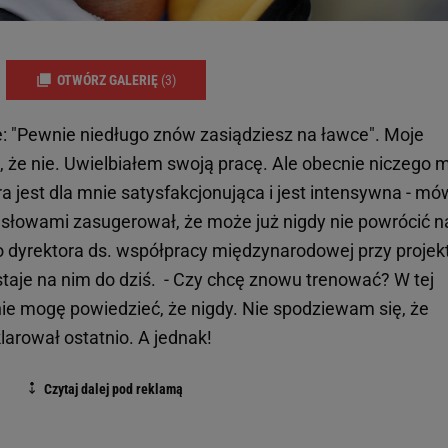
OTWÓRZ GALERIĘ
(3)
ie: "Pewnie niedługo znów zasiądziesz na ławce". Moje
 że nie. Uwielbiałem swoją pracę. Ale obecnie niczego m
a jest dla mnie satysfakcjonująca i jest intensywna - mó
 słowami zasugerował, że może już nigdy nie powrócić n
o dyrektora ds. współpracy międzynarodowej przy projek
ostaje na nim do dziś. - Czy chcę znowu trenować? W tej
 nie mogę powiedzieć, że nigdy. Nie spodziewam się, że
larował ostatnio. A jednak!