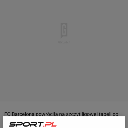
FC Barcelona powróciła na szczyt ligowej tabeli po
zwycięstwie 3:0 nad
Levante
w niedzielne