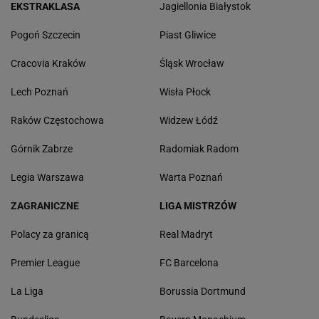
EKSTRAKLASA
Jagiellonia Białystok
Pogoń Szczecin
Piast Gliwice
Cracovia Kraków
Śląsk Wrocław
Lech Poznań
Wisła Płock
Raków Częstochowa
Widzew Łódź
Górnik Zabrze
Radomiak Radom
Legia Warszawa
Warta Poznań
ZAGRANICZNE
LIGA MISTRZÓW
Polacy za granicą
Real Madryt
Premier League
FC Barcelona
La Liga
Borussia Dortmund