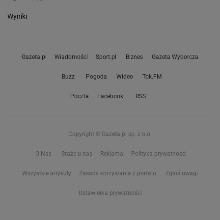
Wyniki
Gazeta.pl
Wiadomości
Sport.pl
Biznes
Gazeta Wyborcza
Buzz
Pogoda
Wideo
Tok.FM
Poczta
Facebook
RSS
Copyright © Gazeta.pl sp. z o.o.
O Nas
Staże u nas
Reklama
Polityka prywatności
Wszystkie artykuły
Zasady korzystania z portalu
Zgłoś uwagi
Ustawienia prywatności