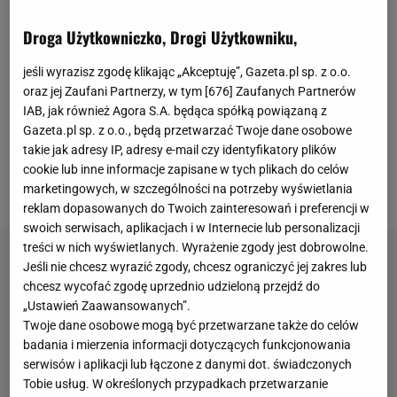
popołudnie. Trafienia Marca Bernala, Frenkiego de
Jonga oraz Fermina pozwoliły "Dumie Katalonii"
Droga Użytkowniczko, Drogi Użytkowniku,
powrócić na fotel lidera, utracony po porażce z
jeśli wyrazisz zgodę klikając „Akceptuję”, Gazeta.pl sp. z o.o.
Gironą w poprzedniej kolejce na rzecz
Realu Madryt
.
oraz jej Zaufani Partnerzy, w tym [
676
] Zaufanych Partnerów
"Królewscy" nie uniknęli wpadki w sobotę,
IAB, jak również Agora S.A. będąca spółką powiązaną z
Gazeta.pl sp. z o.o., będą przetwarzać Twoje dane osobowe
przegrywając 1:2 z Osasuną. Tym samym po 25
takie jak adresy IP, adresy e-mail czy identyfikatory plików
spotkaniach Barcelona ma punkt przewagi nad
cookie lub inne informacje zapisane w tych plikach do celów
Realem
w tabeli LaLiga.
marketingowych, w szczególności na potrzeby wyświetlania
reklam dopasowanych do Twoich zainteresowań i preferencji w
swoich serwisach, aplikacjach i w Internecie lub personalizacji
treści w nich wyświetlanych. Wyrażenie zgody jest dobrowolne.
Jeśli nie chcesz wyrazić zgody, chcesz ograniczyć jej zakres lub
chcesz wycofać zgodę uprzednio udzieloną przejdź do
„Ustawień Zaawansowanych”.
Twoje dane osobowe mogą być przetwarzane także do celów
badania i mierzenia informacji dotyczących funkcjonowania
serwisów i aplikacji lub łączone z danymi dot. świadczonych
Tobie usług. W określonych przypadkach przetwarzanie