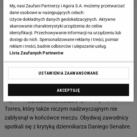
My, nasi Zaufani Partnerzy i Agora S.A. możemy przetwarzać
dane osobowe w następujących celach:
Użycie dokładnych danych geolokalizacyjnych. Aktywne
Zobacz wideo
Mundial zostanie przeniesiony?! Kraj
skanowanie charakterystyki urządzenia do celów
gospodarza pogrążył się w chaosie
identyfikacji. Przechowywanie informacji na urządzeniu lub
dostęp do nich. Spersonalizowane reklamy i treści, pomiar
reklam i treści, badnie odbiorców i ulepszanie usług.
Lewandowski i Ferran w ogniu krytyki
Lista Zaufanych Partnerów
Na Camp Nou w wyjściowej "jedenastce" ujrzeliśmy
Roberta Lewandowskiego
. Polak spędził na
USTAWIENIA ZAAWANSOWANE
murawie 66 minut, w trakcie których oddał zaledwie
AKCEPTUJĘ
jeden strzał na bramkę Matthewa Ryana. W miejsce
kapitana
reprezentacji Polski
pojawił się Ferran
Torres, który także niczym nadzwyczajnym nie
zabłysnął w końcówce meczu. Obydwaj zawodnicy
spotkali się z krytyką dziennikarza Daniego Senabre.