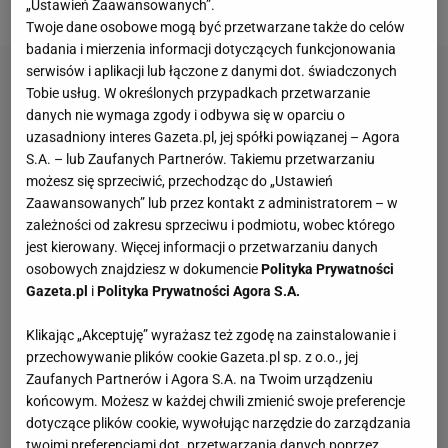
celu jak najszybciej pozwolić mu wrócić do gry.
„Ustawień Zaawansowanych”.
Twoje dane osobowe mogą być przetwarzane także do celów
badania i mierzenia informacji dotyczących funkcjonowania
serwisów i aplikacji lub łączone z danymi dot. świadczonych
Tobie usług. W określonych przypadkach przetwarzanie
danych nie wymaga zgody i odbywa się w oparciu o
uzasadniony interes Gazeta.pl, jej spółki powiązanej – Agora
S.A. – lub Zaufanych Partnerów. Takiemu przetwarzaniu
możesz się sprzeciwić, przechodząc do „Ustawień
Zaawansowanych” lub przez kontakt z administratorem – w
zależności od zakresu sprzeciwu i podmiotu, wobec którego
jest kierowany. Więcej informacji o przetwarzaniu danych
osobowych znajdziesz w dokumencie
Polityka Prywatności
Gazeta.pl
i
Polityka Prywatności Agora S.A.
Klikając „Akceptuję” wyrażasz też zgodę na zainstalowanie i
przechowywanie plików cookie Gazeta.pl sp. z o.o., jej
Zaufanych Partnerów i Agora S.A. na Twoim urządzeniu
końcowym. Możesz w każdej chwili zmienić swoje preferencje
dotyczące plików cookie, wywołując narzędzie do zarządzania
twoimi preferencjami dot. przetwarzania danych poprzez