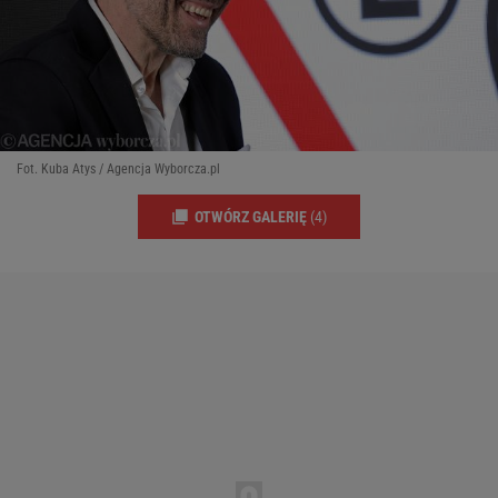
Fot. Kuba Atys / Agencja Wyborcza.pl
OTWÓRZ GALERIĘ
(4)