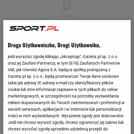
Droga Użytkowniczko, Drogi Użytkowniku,
jeśli wyrazisz zgodę klikając „Akceptuję”, Gazeta.pl sp. z o.o.
oraz jej Zaufani Partnerzy, w tym [
676
] Zaufanych Partnerów
IAB, jak również Agora S.A. będąca spółką powiązaną z
Gazeta.pl sp. z o.o., będą przetwarzać Twoje dane osobowe
takie jak adresy IP, adresy e-mail czy identyfikatory plików
cookie lub inne informacje zapisane w tych plikach do celów
Jean-Pierre Nsame
zerwał ścięgno Achillesa
marketingowych, w szczególności na potrzeby wyświetlania
podczas meczu siódmej kolejki PKO BP Ekstraklasy
reklam dopasowanych do Twoich zainteresowań i preferencji w
przeciwko Cracovii. Do zdarzenia doszło 31 sierpnia,
swoich serwisach, aplikacjach i w Internecie lub personalizacji
treści w nich wyświetlanych. Wyrażenie zgody jest dobrowolne.
a już kilka dni później Kameruńczyk przeszedł
Jeśli nie chcesz wyrazić zgody, chcesz ograniczyć jej zakres lub
operację i rozpoczął rehabilitację, która miała na
chcesz wycofać zgodę uprzednio udzieloną przejdź do