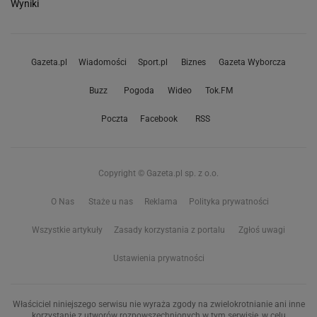
Wyniki
Gazeta.pl
Wiadomości
Sport.pl
Biznes
Gazeta Wyborcza
Buzz
Pogoda
Wideo
Tok.FM
Poczta
Facebook
RSS
Copyright © Gazeta.pl sp. z o.o.
O Nas
Staże u nas
Reklama
Polityka prywatności
Wszystkie artykuły
Zasady korzystania z portalu
Zgłoś uwagi
Ustawienia prywatności
Właściciel niniejszego serwisu nie wyraża zgody na zwielokrotnianie ani inne
korzystanie z utworów rozpowszechnionych w tym serwisie, w celu