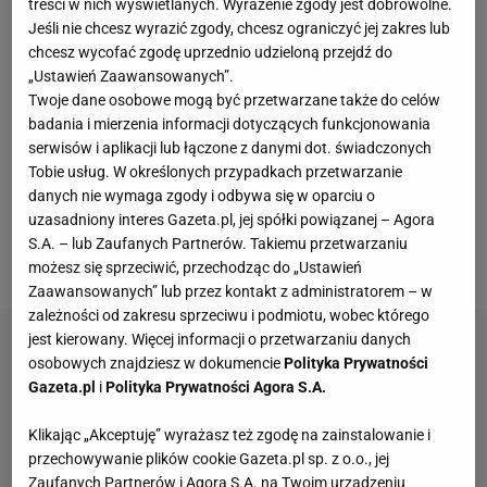
treści w nich wyświetlanych. Wyrażenie zgody jest dobrowolne.
zawodów były Stany Zjednoczone. Tytuł Klubowych
Jeśli nie chcesz wyrazić zgody, chcesz ograniczyć jej zakres lub
Mistrzów Świata trafił do rąk
Chelsea
, która
chcesz wycofać zgodę uprzednio udzieloną przejdź do
pokonała w finale 3:0
Paris Saint-Germain
. Od 2028
„Ustawień Zaawansowanych”.
Twoje dane osobowe mogą być przetwarzane także do celów
r. swoje KMŚ będą miały kobiety - w całym turnieju
badania i mierzenia informacji dotyczących funkcjonowania
wystąpi 19 drużyn, a turniej będzie się odbywał
serwisów i aplikacji lub łączone z danymi dot. świadczonych
cyklicznie co cztery lata. Na razie nie wiadomo, kto
Tobie usług. W określonych przypadkach przetwarzanie
zorganizowane kobiece Klubowe Mistrzostwa
danych nie wymaga zgody i odbywa się w oparciu o
uzasadniony interes Gazeta.pl, jej spółki powiązanej – Agora
Świata. Być może będzie to Katar, o czym informują
S.A. – lub Zaufanych Partnerów. Takiemu przetwarzaniu
media.
możesz się sprzeciwić, przechodząc do „Ustawień
Zaawansowanych” lub przez kontakt z administratorem – w
zależności od zakresu sprzeciwu i podmiotu, wobec którego
jest kierowany. Więcej informacji o przetwarzaniu danych
osobowych znajdziesz w dokumencie
Polityka Prywatności
Gazeta.pl
i
Polityka Prywatności Agora S.A.
Klikając „Akceptuję” wyrażasz też zgodę na zainstalowanie i
przechowywanie plików cookie Gazeta.pl sp. z o.o., jej
Zaufanych Partnerów i Agora S.A. na Twoim urządzeniu