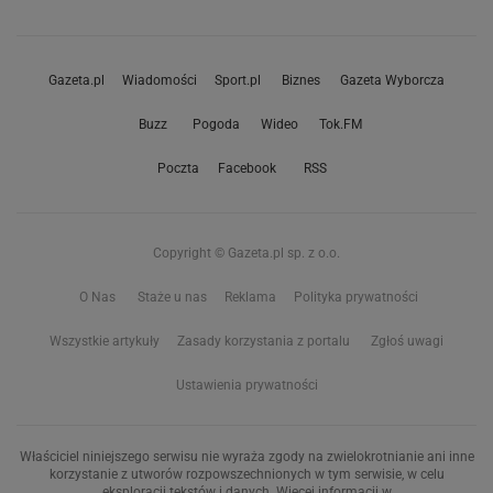
Gazeta.pl
Wiadomości
Sport.pl
Biznes
Gazeta Wyborcza
Buzz
Pogoda
Wideo
Tok.FM
Poczta
Facebook
RSS
Copyright © Gazeta.pl sp. z o.o.
O Nas
Staże u nas
Reklama
Polityka prywatności
Wszystkie artykuły
Zasady korzystania z portalu
Zgłoś uwagi
Ustawienia prywatności
Właściciel niniejszego serwisu nie wyraża zgody na zwielokrotnianie ani inne
korzystanie z utworów rozpowszechnionych w tym serwisie, w celu
eksploracji tekstów i danych. Więcej informacji w