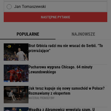
Jan Tomaszewski
NASTĘPNE PYTANIE
POPULARNE
NAJNOWSZE
Brat Grbicia radzi mu nie wracać do Serbii. "To
przerażające"
Pucharowa wygrana Chicago. 64 minuty
Lewandowskiego
Jak teraz kupuje się nowy samochód w Polsce?
Rozmawiamy z ekspertem
MATERIAŁ PROMOCYJNY
Wpadka z Abramowicz wywołała szum. U