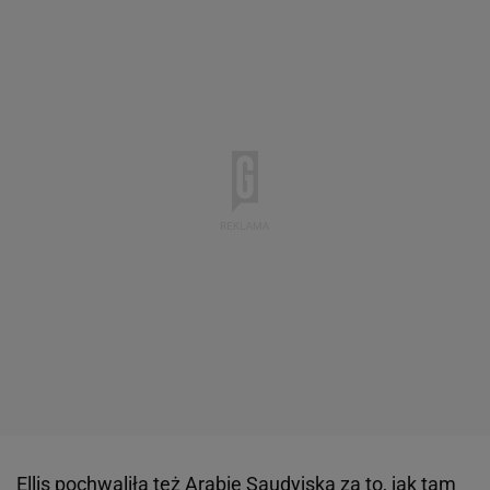
Ellis pochwaliła też Arabię Saudyjską za to, jak tam