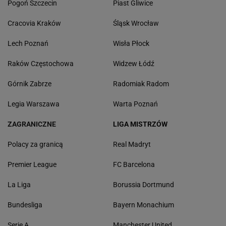
Pogoń Szczecin
Piast Gliwice
Cracovia Kraków
Śląsk Wrocław
Lech Poznań
Wisła Płock
Raków Częstochowa
Widzew Łódź
Górnik Zabrze
Radomiak Radom
Legia Warszawa
Warta Poznań
ZAGRANICZNE
LIGA MISTRZÓW
Polacy za granicą
Real Madryt
Premier League
FC Barcelona
La Liga
Borussia Dortmund
Bundesliga
Bayern Monachium
Serie A
Manchester United