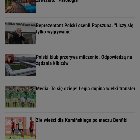
zawrzało. "Patologia"
Reprezentant Polski ocenił Papszuna. "Liczy się
tylko wygrywanie"
Polski klub przerywa milczenie. Odpowiedzą na
żądania kibiców
Media: To się dzieje! Legia dopina wielki transfer
Złe wieści dla Kamińskiego po meczu Benfiki