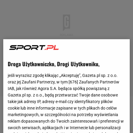
Droga Użytkowniczko, Drogi Użytkowniku,
jeśli wyrazisz zgodę klikając „Akceptuję”, Gazeta.pl sp. z o.o.
oraz jej Zaufani Partnerzy, w tym [
676
] Zaufanych Partnerów
IAB, jak również Agora S.A. będąca spółką powiązaną z
Gazeta.pl sp. z o.o., będą przetwarzać Twoje dane osobowe
takie jak adresy IP, adresy e-mail czy identyfikatory plików
cookie lub inne informacje zapisane w tych plikach do celów
W zeszłym roku kibice mieli okazję obejrzeć
marketingowych, w szczególności na potrzeby wyświetlania
Klubowe Mistrzostwa Świata w odmienionej formie.
reklam dopasowanych do Twoich zainteresowań i preferencji w
W turnieju zagrały 32 zespoły, a organizatorem
swoich serwisach, aplikacjach i w Internecie lub personalizacji