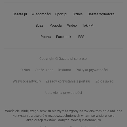
Gazeta.pl
Wiadomości
Sport.pl
Biznes
Gazeta Wyborcza
Buzz
Pogoda
Wideo
Tok.FM
Poczta
Facebook
RSS
Copyright © Gazeta.pl sp. z o.o.
O Nas
Staże u nas
Reklama
Polityka prywatności
Wszystkie artykuły
Zasady korzystania z portalu
Zgłoś uwagi
Ustawienia prywatności
Właściciel niniejszego serwisu nie wyraża zgody na zwielokrotnianie ani inne
korzystanie z utworów rozpowszechnionych w tym serwisie, w celu
eksploracji tekstów i danych. Więcej informacji w