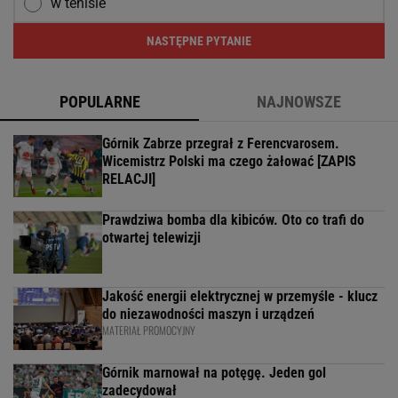
w tenisie
NASTĘPNE PYTANIE
POPULARNE
NAJNOWSZE
Górnik Zabrze przegrał z Ferencvarosem.
Wicemistrz Polski ma czego żałować [ZAPIS
RELACJI]
Prawdziwa bomba dla kibiców. Oto co trafi do
otwartej telewizji
Jakość energii elektrycznej w przemyśle - klucz
do niezawodności maszyn i urządzeń
MATERIAŁ PROMOCYJNY
Górnik marnował na potęgę. Jeden gol
zadecydował