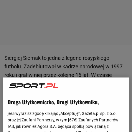
Siergiej Siemak to jedna z legend rosyjskiego
futbolu
. Zadebiutował w kadrze narodowej w 1997
roku i grał w niej przez kolejne 16 lat. W czasie
bogatej kariery zawodniczej reprezentował czołowe
rosyjskie kluby (
CSKA Moskwa
, FK Moskwa, Rubin
Kazań, Zenit Sankt Petersburg), a w latach 2005-
Droga Użytkowniczko, Drogi Użytkowniku,
2006 był pomocnikiem
Paris Saint-Germain
. Po
jeśli wyrazisz zgodę klikając „Akceptuję”, Gazeta.pl sp. z o.o.
zakończeniu kariery piłkarskiej został trenerem:
oraz jej Zaufani Partnerzy, w tym [
676
] Zaufanych Partnerów
zaczął od Zenita, następnie był asystentem dwóch
IAB, jak również Agora S.A. będąca spółką powiązaną z