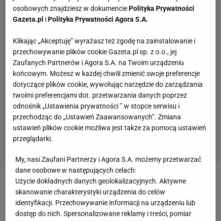
osobowych znajdziesz w dokumencie
Polityka Prywatności
Gazeta.pl
i
Polityka Prywatności Agora S.A.
Klikając „Akceptuję” wyrażasz też zgodę na zainstalowanie i
przechowywanie plików cookie Gazeta.pl sp. z o.o., jej
Zaufanych Partnerów i Agora S.A. na Twoim urządzeniu
końcowym. Możesz w każdej chwili zmienić swoje preferencje
dotyczące plików cookie, wywołując narzędzie do zarządzania
twoimi preferencjami dot. przetwarzania danych poprzez
odnośnik „Ustawienia prywatności ” w stopce serwisu i
przechodząc do „Ustawień Zaawansowanych”. Zmiana
ustawień plików cookie możliwa jest także za pomocą ustawień
przeglądarki.
My, nasi Zaufani Partnerzy i Agora S.A. możemy przetwarzać
dane osobowe w następujących celach:
Użycie dokładnych danych geolokalizacyjnych. Aktywne
Zobacz wideo
Totalna degrengolada w Legii
skanowanie charakterystyki urządzenia do celów
identyfikacji. Przechowywanie informacji na urządzeniu lub
Siemak zatrzymany w Monachium. O co chodziło?
dostęp do nich. Spersonalizowane reklamy i treści, pomiar