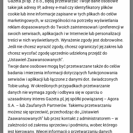
Gazeta.pl sp. z o.o., będą przetwarzać Twoje dane osobowe
selekcjonerów kadry, a więc Fabio Capello i Leonida
takie jak adresy IP, adresy e-mail czy identyfikatory plików
Słuckiego. Od 2018 roku jest pierwszym trenerem
cookie lub inne informacje zapisane w tych plikach do celów
ekipy z Sankt Petersburga.
marketingowych, w szczególności na potrzeby wyświetlania
reklam dopasowanych do Twoich zainteresowań i preferencji w
swoich serwisach, aplikacjach i w Internecie lub personalizacji
treści w nich wyświetlanych. Wyrażenie zgody jest dobrowolne.
Jeśli nie chcesz wyrazić zgody, chcesz ograniczyć jej zakres lub
chcesz wycofać zgodę uprzednio udzieloną przejdź do
„Ustawień Zaawansowanych”.
Twoje dane osobowe mogą być przetwarzane także do celów
badania i mierzenia informacji dotyczących funkcjonowania
serwisów i aplikacji lub łączone z danymi dot. świadczonych
Tobie usług. W określonych przypadkach przetwarzanie
danych nie wymaga zgody i odbywa się w oparciu o
uzasadniony interes Gazeta.pl, jej spółki powiązanej – Agora
S.A. – lub Zaufanych Partnerów. Takiemu przetwarzaniu
możesz się sprzeciwić, przechodząc do „Ustawień
Zaawansowanych” lub przez kontakt z administratorem – w
zależności od zakresu sprzeciwu i podmiotu, wobec którego
jest kierowany. Więcej informacji o przetwarzaniu danych