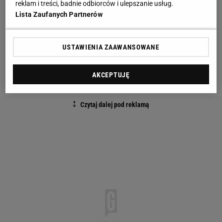
reklam i treści, badnie odbiorców i ulepszanie usług.
Lista Zaufanych Partnerów
Siergiej Siemak, wraz ze swoją żoną Anną, zostali
zatrzymani przez policję podczas rutynowej kontroli
bezpieczeństwa na lotnisku w Monachium. O
USTAWIENIA ZAAWANSOWANE
powodach poinformowała Anna Siemak na swoim
kanale na Telegramie.
AKCEPTUJĘ