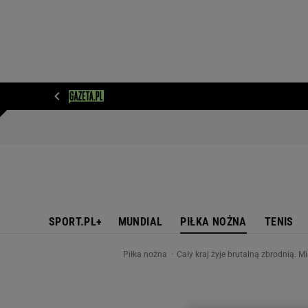
WIADOMOŚCI
NEXT
SPORT
PLOTEK
D
SPORT.PL+
MUNDIAL
PIŁKA NOŻNA
TENIS
Piłka nożna
Cały kraj żyje brutalną zbrodnią. M