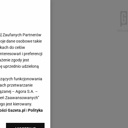
6
] Zaufanych Partnerów
woje dane osobowe takie
likach do celów
teresowań i preferencji
ażenie zgody jest
dę uprzednio udzieloną
yczących funkcjonowania
kach przetwarzanie
ązanej – Agora S.A. –
awień Zaawansowanych”
go jest kierowany.
ości Gazeta.pl
i
Polityka