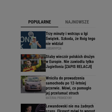
POPULARNE
NAJNOWSZE
Trzy minuty i wstrząs u Igi
Świątek. Szkoda, że Roig tego
nie widział
SUBSKRYPCJA
Słaby wieczór polskich drużyn
w Europie. Nie zawiodła tylko
Jagiellonia [ZAPIS RELACJI]
Wróciła do prowadzenia
samochodu po 12-letniej
przerwie. Mówi, co pomogło
jej przełamać strach
MATERIAŁ PROMOCYJNY
Lewandowski nie ma żadnych
szans. Ekspert mówi to wprost