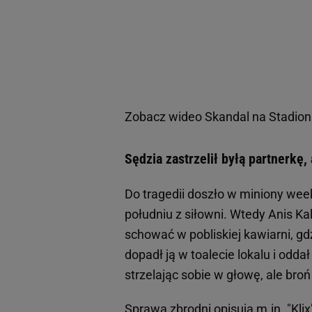
Zobacz wideo
Skandal na Stadio
Sędzia zastrzelił byłą partnerkę,
Do tragedii doszło w miniony wee
południu z siłowni. Wtedy Anis Kal
schować w pobliskiej kawiarni, g
dopadł ją w toalecie lokalu i odda
strzelając sobie w głowę, ale broń
Sprawą zbrodni opisują m.in. "Klix