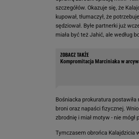
szczegółów. Okazuje się, że Kalaj
kupował, tłumaczył, że potrzebuj
sędziował. Byłe partnerki już wcze
miała być też Jahić, ale według b
Kompromitacja Marciniaka w arcyw
Bośniacka prokuratura postawiła 
broni oraz napaści fizycznej. Wni
zbrodnię i miał motyw - nie mógł 
Tymczasem obrońca Kalajdzicia wni