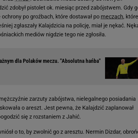
dzić zdobył pistolet ok. miesiąc przed zabójstwem. Gdy g
e ochrony po groźbach, które dostawał po
meczach
, któr
śniej zgłaszały Kalajdzicia na policję, miał je nękać. Nę
ośniackich mediów nigdzie tego nie zgłosiła.
ażnym dla Polaków meczu. "Absolutna hańba"
mężczyźnie zarzuty zabójstwa, nielegalnego posiadania
oskowała o areszt. Jest pewna, że Kalajdzić zaplanował
pogodzić się z rozstaniem z Jahić.
ósł o to, by zwolnić go z aresztu. Nermin Dizdar, obroń