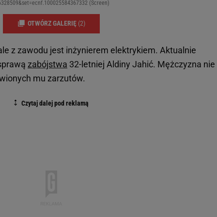
6328509&set=ecnf.100025584367332 (Screen)
OTWÓRZ GALERIĘ
(2)
, ale z zawodu jest inżynierem elektrykiem. Aktualnie
 sprawą
zabójstwa
32-letniej Aldiny Jahić. Mężczyzna nie
tawionych mu zarzutów.