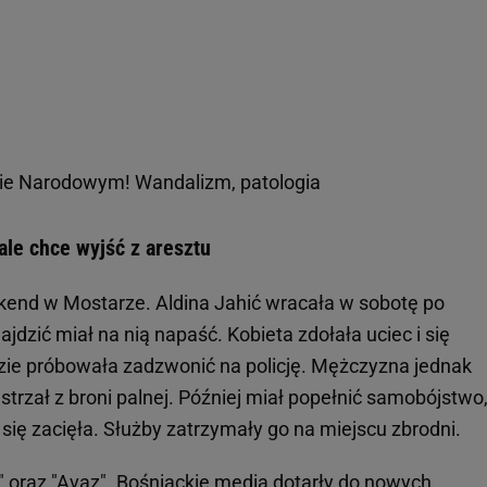
nie Narodowym! Wandalizm, patologia
 ale chce wyjść z aresztu
kend w Mostarze. Aldina Jahić wracała w sobotę po
ajdzić miał na nią napaść. Kobieta zdołała uciec i się
dzie próbowała zadzwonić na policję. Mężczyzna jednak
ł strzał z broni palnej. Później miał popełnić samobójstwo
 się zacięła. Służby zatrzymały go na miejscu zbrodni.
" oraz
"Avaz"
. Bośniackie media dotarły do nowych