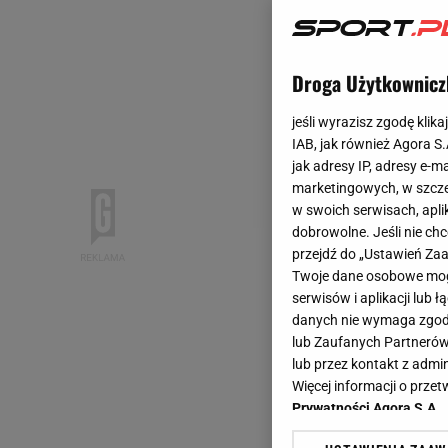
Droga Użytkownicz
jeśli wyrazisz zgodę klika
IAB, jak również Agora S
jak adresy IP, adresy e-m
marketingowych, w szcze
w swoich serwisach, aplik
dobrowolne. Jeśli nie ch
przejdź do „Ustawień Z
Twoje dane osobowe mogą
serwisów i aplikacji lub
danych nie wymaga zgody 
lub Zaufanych Partnerów
lub przez kontakt z admi
Więcej informacji o prz
Prywatności Agora S.A.