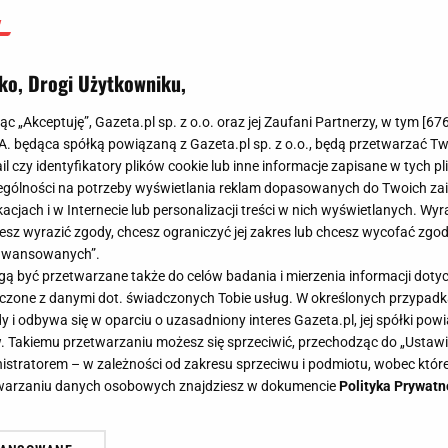
ko, Drogi Użytkowniku,
jąc „Akceptuję”, Gazeta.pl sp. z o.o. oraz jej Zaufani Partnerzy, w tym [
67
.A. będąca spółką powiązaną z Gazeta.pl sp. z o.o., będą przetwarzać T
ail czy identyfikatory plików cookie lub inne informacje zapisane w tych p
gólności na potrzeby wyświetlania reklam dopasowanych do Twoich zain
acjach i w Internecie lub personalizacji treści w nich wyświetlanych. Wyr
cesz wyrazić zgody, chcesz ograniczyć jej zakres lub chcesz wycofać zgo
aawansowanych”.
 być przetwarzane także do celów badania i mierzenia informacji dot
 łączone z danymi dot. świadczonych Tobie usług. W określonych przypad
i odbywa się w oparciu o uzasadniony interes Gazeta.pl, jej spółki powi
. Takiemu przetwarzaniu możesz się sprzeciwić, przechodząc do „Ust
nistratorem – w zależności od zakresu sprzeciwu i podmiotu, wobec które
etwarzaniu danych osobowych znajdziesz w dokumencie
Polityka Prywatn