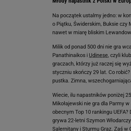
Młody napastnik z Polski w Euro
Na początek ustalmy jedno: w k
o Piątku, Świderskim, Buksie czy 
nawet w miarę bliskim Lewandow
Milik od ponad 500 dni nie gra wc
Panathinaikos i
Udinese
, czyli kl
graczach, którzy już raczej się wy
styczniu skończy 29 lat. Co robić
pustka. Zimna, wszechogarniając
Wiecie, ilu napastników poniżej 2
Mikołajewski nie gra dla Parmy w 
obecnym Top 10 rankingu UEFA? Dw
grywa 22-letni Szymon Włodarczyk 
Salernitany i Sturmu Graz. Zaś w C