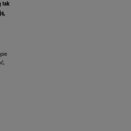
ą tak
ją,
pie
ć,