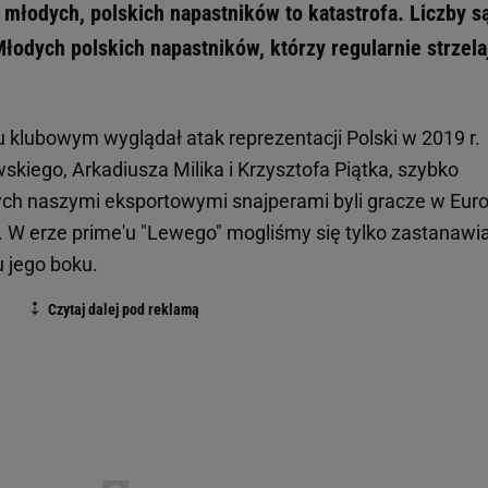
a młodych, polskich napastników to katastrofa. Liczby s
Młodych polskich napastników, którzy regularnie strzela
iu klubowym wyglądał atak reprezentacji Polski w 2019 r.
kiego, Arkadiusza Milika i Krzysztofa Piątka, szybko
ych naszymi eksportowymi snajperami byli gracze w Euro
 W erze prime'u "Lewego" mogliśmy się tylko zastanawia
u jego boku.