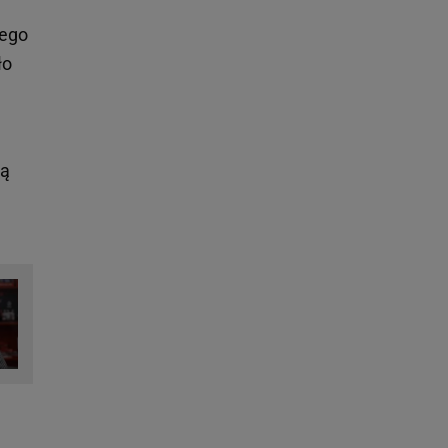
iego
ło
gą