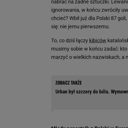
nabrać na żadne sztuczki. Lewando
ignorowania, w końcu zwróciły uw
chcieć? Wbił już dla Polski 87 gol
się: nie jemu pierwszemu.
To, co dziś łączy
kibiców
katalońsk
musimy sobie w końcu zadać: kto
marzyć o wielkich nazwiskach, a
Urban był szczery do bólu. Wymown