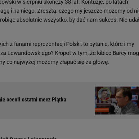
wski w sierpniu skończy 38 lat. Kontuzje, po latach
agę i na niego. Zresztą: czego my jeszcze możemy od n
i, robiąc absolutnie wszystko, by dać nam sukces. Nie uda
ich z fanami reprezentacji Polski, to pytanie, które i my
 za Lewandowskiego? Kłopot w tym, że kibice Barcy mo
 my co najwyżej możemy złapać się za głowę.
ie ocenił ostatni mecz Piątka