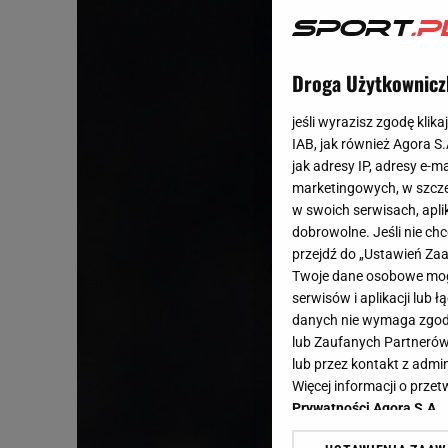
Droga Użytkownicz
jeśli wyrazisz zgodę klika
IAB, jak również Agora S
jak adresy IP, adresy e-m
marketingowych, w szcze
w swoich serwisach, aplik
dobrowolne. Jeśli nie ch
przejdź do „Ustawień Z
Twoje dane osobowe mogą
serwisów i aplikacji lub
danych nie wymaga zgody 
lub Zaufanych Partnerów
lub przez kontakt z admi
Więcej informacji o prz
Prywatności Agora S.A.