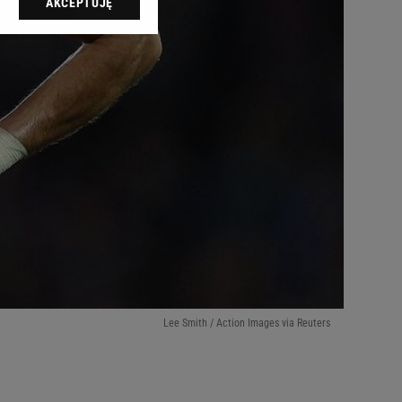
AKCEPTUJĘ
l sp. z o.o., jej
ić swoje preferencje
arzania danych poprzez
ych”. Zmiana ustawień
ach:
 celów identyfikacji.
omiar reklam i treści,
Lee Smith / Action Images via Reuters