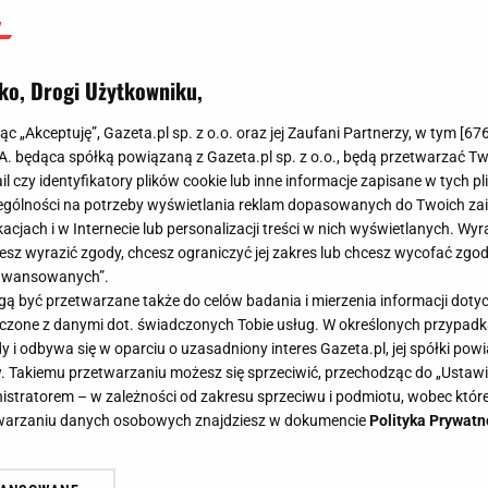
ko, Drogi Użytkowniku,
jąc „Akceptuję”, Gazeta.pl sp. z o.o. oraz jej Zaufani Partnerzy, w tym [
67
.A. będąca spółką powiązaną z Gazeta.pl sp. z o.o., będą przetwarzać T
ail czy identyfikatory plików cookie lub inne informacje zapisane w tych p
gólności na potrzeby wyświetlania reklam dopasowanych do Twoich zain
acjach i w Internecie lub personalizacji treści w nich wyświetlanych. Wyr
cesz wyrazić zgody, chcesz ograniczyć jej zakres lub chcesz wycofać zgo
aawansowanych”.
 być przetwarzane także do celów badania i mierzenia informacji dot
 łączone z danymi dot. świadczonych Tobie usług. W określonych przypad
i odbywa się w oparciu o uzasadniony interes Gazeta.pl, jej spółki powi
. Takiemu przetwarzaniu możesz się sprzeciwić, przechodząc do „Ust
nistratorem – w zależności od zakresu sprzeciwu i podmiotu, wobec które
etwarzaniu danych osobowych znajdziesz w dokumencie
Polityka Prywatn