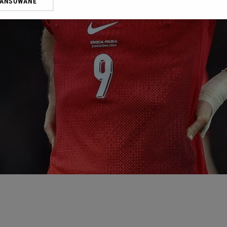
WANSOWANE
żasz też zgodę na zainstalowanie i przechowywanie plików cookie Gazeta.p
gora S.A. na Twoim urządzeniu końcowym. Możesz w każdej chwili zmien
 wywołując narzędzie do zarządzania twoimi preferencjami dot. przetw
ywatności ” w stopce serwisu i przechodząc do „Ustawień Zaawansowan
st także za pomocą ustawień przeglądarki.
rzy i Agora S.A. możemy przetwarzać dane osobowe w następujących cel
 geolokalizacyjnych. Aktywne skanowanie charakterystyki urządzenia do
 na urządzeniu lub dostęp do nich. Spersonalizowane reklamy i treści, p
zanie usług.
Lista Zaufanych Partnerów