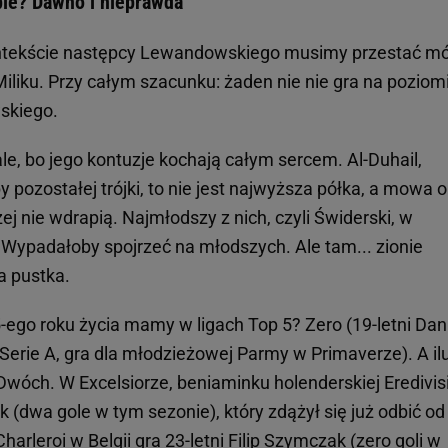
pie? Dawno i nieprawda
ontekście następcy Lewandowskiego musimy przestać m
Miliku. Przy całym szacunku: żaden nie nie gra na poziom
skiego.
ale, bo jego kontuzje kochają całym sercem. Al-Duhail,
uby pozostałej trójki, to nie jest najwyższa półka, a mowa o
żej nie wdrapią. Najmłodszy z nich, czyli Świderski, w
? Wypadałoby spojrzeć na młodszych. Ale tam... zionie
a pustka.
5-ego roku życia mamy w ligach Top 5? Zero (19-letni Dan
Serie A, gra dla młodzieżowej Parmy w Primaverze). A il
óch. W Excelsiorze, beniaminku holenderskiej Eredivisi
(dwa gole w tym sezonie), który zdążył się już odbić od
harleroi w Belgii gra 23-letni Filip Szymczak (zero goli w