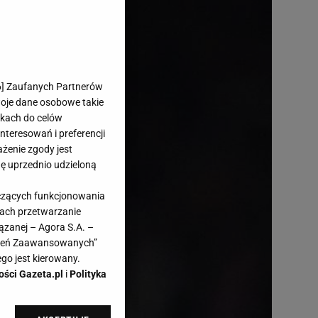
6
] Zaufanych Partnerów
woje dane osobowe takie
likach do celów
teresowań i preferencji
ażenie zgody jest
dę uprzednio udzieloną
yczących funkcjonowania
kach przetwarzanie
ązanej – Agora S.A. –
awień Zaawansowanych”
go jest kierowany.
ości Gazeta.pl
i
Polityka