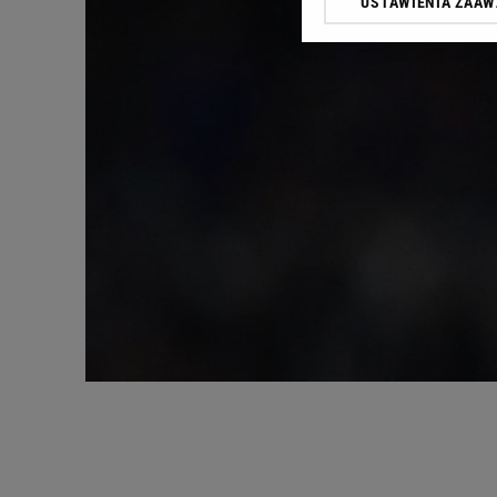
USTAWIENIA ZAA
Klikając „Akceptuję” wyra
Zaufanych Partnerów i A
dotyczące plików cookie,
odnośnik „Ustawienia pr
plików cookie możliwa je
My, nasi Zaufani Partne
Użycie dokładnych danych
Przechowywanie informacji
badnie odbiorców i uleps